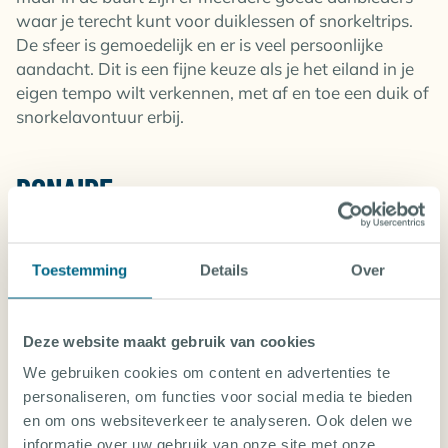
waar je terecht kunt voor duiklessen of snorkeltrips.
De sfeer is gemoedelijk en er is veel persoonlijke
aandacht. Dit is een fijne keuze als je het eiland in je
eigen tempo wilt verkennen, met af en toe een duik of
snorkelavontuur erbij.
BONAIRE
Bonaire is een
écht duikeiland
. Alles draait hier om
het ontdekken van de onderwaterwereld. En dat
maakt het perfect voor gezinnen met kinderen die
Toestemming
Details
Over
willen snorkelen of leren duiken. Het eiland is
rustig,
overzichtelijk
en de meeste duikplekken zijn makkelijk
Deze website maakt gebruik van cookies
bereikbaar.
We gebruiken cookies om content en advertenties te
Veel stranden zijn
makkelijk toegankelijk
en hebben
personaliseren, om functies voor social media te bieden
rustige stukken
waar je kunt wennen aan het water.
en om ons websiteverkeer te analyseren. Ook delen we
De koraalriffen beginnen vaak al vlakbij de kant.
informatie over uw gebruik van onze site met onze