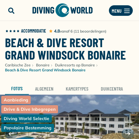
MENU
ACCOMMODATIE
4.8
vanaf 6 (11 beoordelingen)
BEACH & DIVE RESORT
GRAND WINDSOCK BONAIRE
Caribische Zee
Bonaire
Duikresorts op Bonaire
Beach & Dive Resort Grand Windsock Bonaire
FOTO'S
ALGEMEEN
KAMERTYPES
DUIKCENTRA
D
Aanbieding
Drive & Dive Inbegrepen
Diving World Selectie
Populaire Bestemming