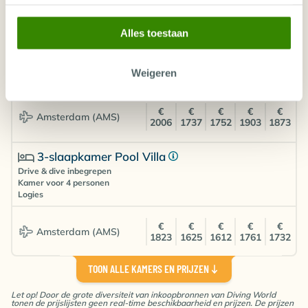
30
01
06
08
13
Aug
Sep
Sep
Sep
Sep
Alles toestaan
3-slaapkamer Pool Villa
Drive & dive inbegrepen
Kamer voor 3 personen
Weigeren
Logies
€
€
€
€
€
Amsterdam (AMS)
2006
1737
1752
1903
1873
3-slaapkamer Pool Villa
Drive & dive inbegrepen
Kamer voor 4 personen
Logies
€
€
€
€
€
Amsterdam (AMS)
1823
1625
1612
1761
1732
TOON ALLE KAMERS EN PRIJZEN
3-slaapkamer Pool Villa
Drive & dive inbegrepen
Let op! Door de grote diversiteit van inkoopbronnen van Diving World
Kamer voor 5 personen
tonen de prijslijsten geen real-time beschikbaarheid en prijzen. De prijzen