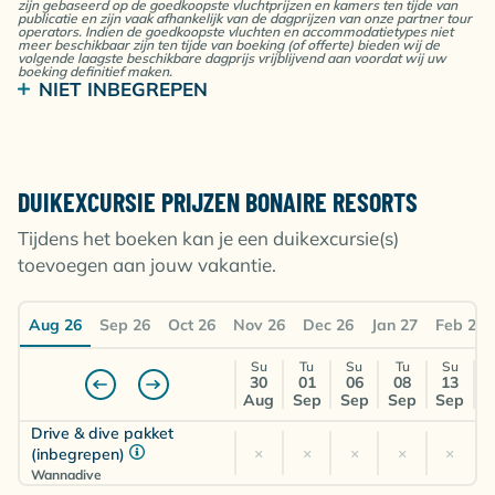
Logies
zijn gebaseerd op de goedkoopste vluchtprijzen en kamers ten tijde van
publicatie en zijn vaak afhankelijk van de dagprijzen van onze partner tour
operators. Indien de goedkoopste vluchten en accommodatietypes niet
meer beschikbaar zijn ten tijde van boeking (of offerte) bieden wij de
€
€
€
€
€
Toeristenbelasting US$ 75 p.p. per verblijf
volgende laagste beschikbare dagprijs vrijblijvend aan voordat wij uw
Amsterdam (AMS)
1715
1558
1526
1677
1647
boeking definitief maken.
STINAPA Nature Park fee US$ 40 p.p. per verblijf
NIET INBEGREPEN
(verplicht voor alle duik- en snorkelactiviteiten)
3-slaapkamer Pool Villa
Fooien en andere persoonlijke uitgaven
Drive & dive inbegrepen
Kamer voor 6 personen
Logies
DUIKEXCURSIE PRIJZEN BONAIRE RESORTS
Tijdens het boeken kan je een duikexcursie(s)
€
€
€
€
€
Amsterdam (AMS)
1642
1513
1470
1619
1589
toevoegen aan jouw vakantie.
2-slaapkamer Pool Villa
Aug 26
Sep 26
Oct 26
Nov 26
Dec 26
Jan 27
Feb 27
Drive & dive inbegrepen
Kamer voor 2 personen
Su
Tu
Su
Tu
Su
Logies
30
01
06
08
13
Aug
Sep
Sep
Sep
Sep
€
€
€
€
Amsterdam (AMS)
×
Drive & dive pakket
2231
1956
1971
2121
×
×
×
×
×
(inbegrepen)
Wannadive
2-slaapkamer Pool Villa