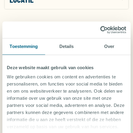
PRIJZEN EN
MEERDERE REISTIJDEN
BOEKEN
WEERGEGEVEN
Toestemming
Details
Over
Prijs per persoon inclusief
Internationale retourvlucht
Car Rental
Accommodatie
Duiken
Verplichte kosten in NL
Deze website maakt gebruik van cookies
We gebruiken cookies om content en advertenties te
vertrekdatum
Reisduur
personaliseren, om functies voor social media te bieden
Wanneer?
Hoe lang?
en om ons websiteverkeer te analyseren. Ook delen we
informatie over uw gebruik van onze site met onze
Reisgezelschap
Verzorging
partners voor social media, adverteren en analyse. Deze
Met wie?
Alle
partners kunnen deze gegevens combineren met andere
Aug 26
Sep 26
Oct 26
Nov 26
Dec 26
Jan 27
Feb 27
informatie die u aan ze heeft verstrekt of die ze hebben
verzameld op basis van uw gebruik van hun services.
Su
Tu
Su
Tu
Su