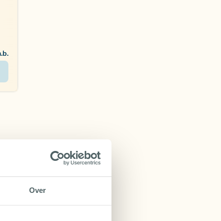
n.b.
Over