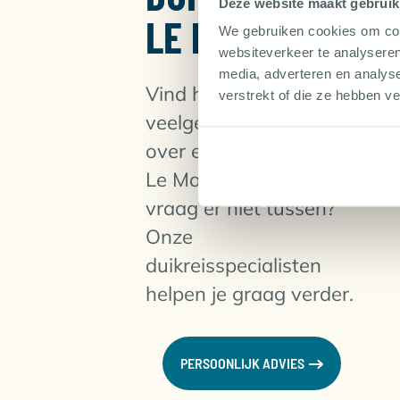
Deze website maakt gebruik
LE MORNE
We gebruiken cookies om cont
websiteverkeer te analyseren
media, adverteren en analys
Vind hier de
verstrekt of die ze hebben v
veelgestelde vragen
over een duikvakantie in
Le Morne. Staat jouw
vraag er niet tussen?
Onze
duikreisspecialisten
helpen je graag verder.
PERSOONLIJK ADVIES