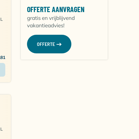
e
OFFERTE AANVRAGEN
gratis en vrijblijvend
NL
vakantieadvies!
OFFERTE
,81
NL