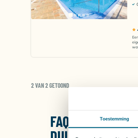
Een
eig
wat
2 VAN 2 GETOOND
FAQ |
Toestemming
DUIKVAKANTIE