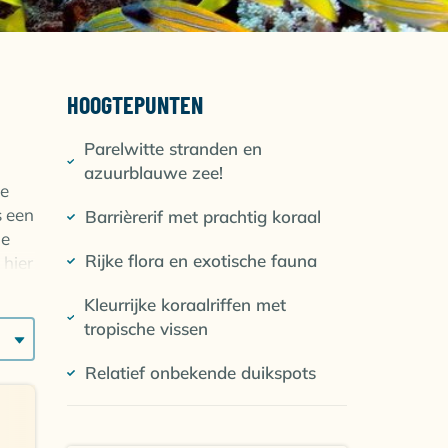
HOOGTEPUNTEN
Parelwitte stranden en
azuurblauwe zee!
ke
s een
Barrièrerif met prachtig koraal
le
Rijke flora en exotische fauna
 hier
Kleurrijke koraalriffen met
tropische vissen
Relatief onbekende duikspots
fen,
t van
e