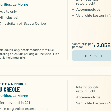
 te bereiken. Ontspan op de witte zandstranden en voel d
retourvlucht
uritius, Le Morne
ontspanning, een vakantie in Le Morne.
Accommodatie
Adults only
Verplichte kosten in 
All inclusive!
Drift duiken bij Scuba Caribe
2.058
Vanaf-prijs per
€
persoon
ie adults-only accommodatie met luxe
straling en 24 uur per dag all-inclusive. Hier
BEKIJK
t je helemaal niks!
ACCOMMODATIE
Internationale
IU CREOLE
retourvlucht
uritius, Le Morne
Accommodatie
Gerenoveerd in 2014
Verplichte kosten in 
Hele dag volop entertainment!