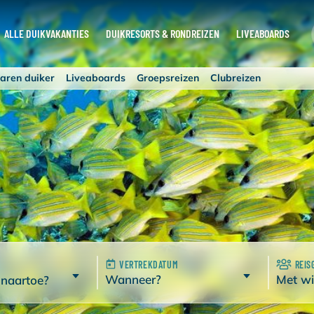
ALLE DUIKVAKANTIES
DUIKRESORTS & RONDREIZEN
LIVEABOARDS
aren duiker
Liveaboards
Groepsreizen
Clubreizen
VERTREKDATUM
REIS
Wanneer?
Met wi
 naartoe?