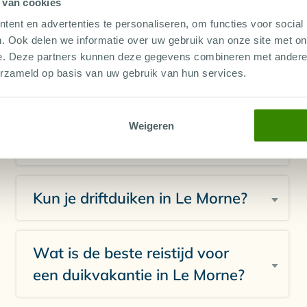
 van cookies
ent en advertenties te personaliseren, om functies voor social
. Ook delen we informatie over uw gebruik van onze site met on
Kun je ook leren duiken in Le
e. Deze partners kunnen deze gegevens combineren met andere i
Morne?
erzameld op basis van uw gebruik van hun services.
Is Le Morne ook leuk als je niet
Weigeren
duikt?
Kun je driftduiken in Le Morne?
Wat is de beste reistijd voor
een duikvakantie in Le Morne?