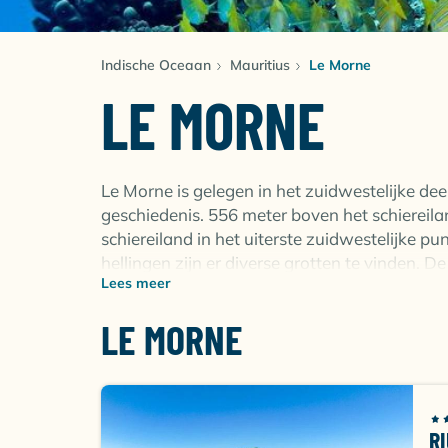
Indische Oceaan
Mauritius
Le Morne
LE MORNE
Le Morne is gelegen in het zuidwestelijke de
geschiedenis. 556 meter boven het schiereilan
schiereiland in het uiterste zuidwestelijke p
hellingen zijn er diverse grotten te vinden. De
Lees meer
wisten te verstoppen. Op de top van Le Morne
Mauritius en de Indische Oceaan.
LE MORNE
Maak een wandeling over het eiland en ontdek
duikbril op pad en mogelijk spot je een van 
terwijl de tropische vissen overal langs je 
een overvloed aan zeeleven. Manta's, schildp
R