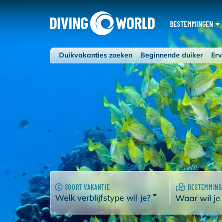
BESTEMMINGEN
Duikvakanties zoeken
Beginnende duiker
Erv
SOORT VAKANTIE
BESTEMMING
Welk verblijfstype wil je?
Waar wil je