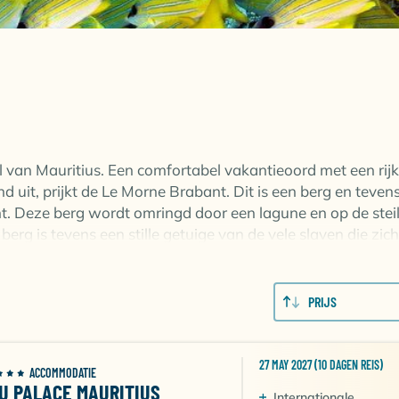
el van Mauritius. Een comfortabel vakantieoord met een rij
d uit, prijkt de Le Morne Brabant. Dit is een berg en teven
unt. Deze berg wordt omringd door een lagune en op de stei
 berg is tevens een stille getuige van de vele slaven die zich
 Brabant kun je genieten van een prachtig uitzicht over
PRIJS
 de rijke flora en exotische fauna. Ga met je snorkel en
de reuzenzeeschildpadden! Bewonder de kleurrijke koraalrif
heen zwemmen. Maak een duik in Passe St. Jacques en genie
27 MAY 2027 (10 DAGEN REIS)
ACCOMMODATIE
adden en haaien, ze zijn er allemaal! Het merendeel van d
IU PALACE MAURITIUS
Internationale