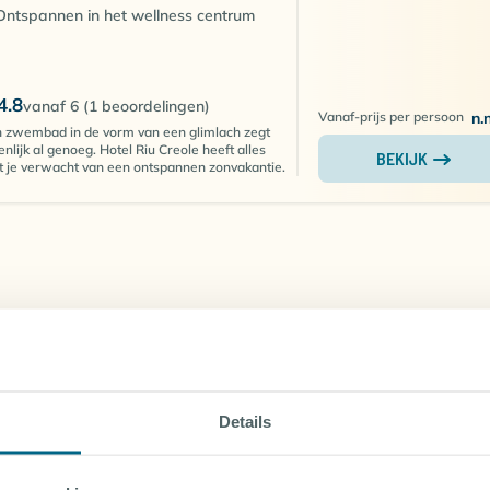
Ontspannen in het wellness centrum
4.8
vanaf 6 (1 beoordelingen)
Vanaf-prijs per persoon
n.
 zwembad in de vorm van een glimlach zegt
enlijk al genoeg. Hotel Riu Creole heeft alles
BEKIJK
 je verwacht van een ontspannen zonvakantie.
Details
Hoelang is het vliegen naar Le
Morne?