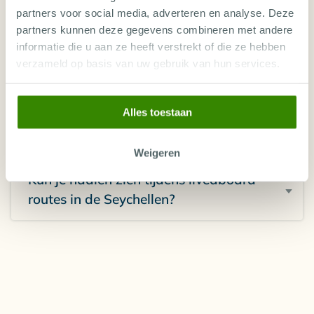
partners voor social media, adverteren en analyse. Deze
partners kunnen deze gegevens combineren met andere
Wat maakt liveaboard routes in de
informatie die u aan ze heeft verstrekt of die ze hebben
Seychellen anders?
verzameld op basis van uw gebruik van hun services.
Kun je naast duiken ook veel zien
Alles toestaan
tijdens de route?
Weigeren
Kun je haaien zien tijdens liveaboard
routes in de Seychellen?