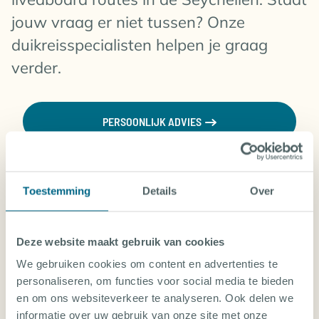
jouw vraag er niet tussen? Onze
duikreisspecialisten helpen je graag
verder.
PERSOONLIJK ADVIES
Toestemming
Details
Over
Voor wie zijn liveaboard routes in de
Seychellen geschikt?
Deze website maakt gebruik van cookies
We gebruiken cookies om content en advertenties te
Is een liveaboard in de Seychellen de
personaliseren, om functies voor social media te bieden
moeite waard?
en om ons websiteverkeer te analyseren. Ook delen we
informatie over uw gebruik van onze site met onze