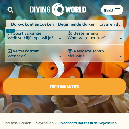
MENU
Duikvakanties zoeken
Beginnende duiker
Ervaren duiker
Soort vakantie
Bestemming
Welk verblijfstype wil je?
Waar wil je naartoe?
vertrekdatum
Reisgezelschap
Met wie?
Wanneer?
TOON VAKANTIES
Indische Oceaan
Seychellen
Liveaboard Routes in de Seychellen