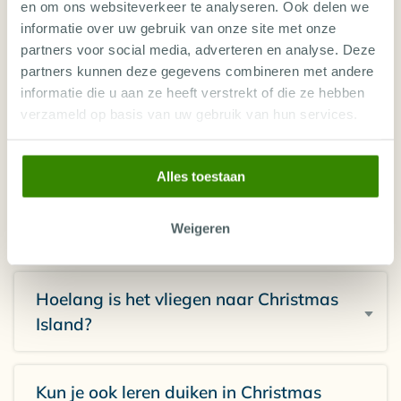
en om ons websiteverkeer te analyseren. Ook delen we
informatie over uw gebruik van onze site met onze
Vind hier de veelgestelde vragen over
partners voor social media, adverteren en analyse. Deze
een duikvakantie in Christmas Island.
partners kunnen deze gegevens combineren met andere
informatie die u aan ze heeft verstrekt of die ze hebben
Staat jouw vraag er niet tussen? Onze
verzameld op basis van uw gebruik van hun services.
reisspecialisten helpen je graag verder.
Alles toestaan
PERSOONLIJK ADVIES
Weigeren
Hoelang is het vliegen naar Christmas
Island?
Kun je ook leren duiken in Christmas