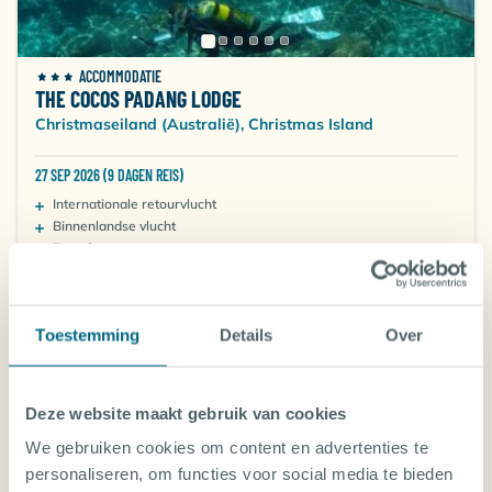
ACCOMMODATIE
THE COCOS PADANG LODGE
Christmaseiland (Australië), Christmas Island
27 SEP 2026 (9 DAGEN REIS)
Internationale retourvlucht
Binnenlandse vlucht
Transfer
Accommodatie
Verplichte kosten in NL
Vanaf-prijs per persoon
1.664
€
,27
Toestemming
Details
Over
Deze website maakt gebruik van cookies
FAQ | DUIKVAKANTIE CHRISTMAS
We gebruiken cookies om content en advertenties te
ISLAND
personaliseren, om functies voor social media te bieden