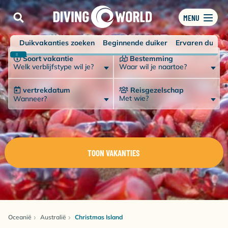
MENU
Duikvakanties zoeken
Beginnende duiker
Ervaren duiker
Soort vakantie
Bestemming
Welk verblijfstype wil je?
Waar wil je naartoe?
vertrekdatum
Reisgezelschap
Met wie?
Wanneer?
TOON VAKANTIES
Oceanië
Australië
Christmas Island