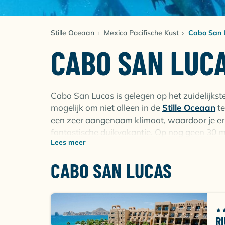
Stille Oceaan
Mexico Pacifische Kust
Cabo San 
CABO SAN LUC
Cabo San Lucas is gelegen op het zuidelijkste
mogelijk om niet alleen in de
Stille Oceaan
te
een zeer aangenaam klimaat, waardoor je er h
fantastische duikvakantie. Op nog geen 30 m
Lees meer
Corridor, 2 locaties voor fantastische duike
worden de duikstekken bepaald.
CABO SAN LUCAS
De onderwaterwereld van het Cabo San Lucas 
enorme scholen jacks, scholen mobula’s, wit
vaste bewoners van het Marine Park. Voor de w
hoogtepunt zingende bultrugwalvissen tusse
R