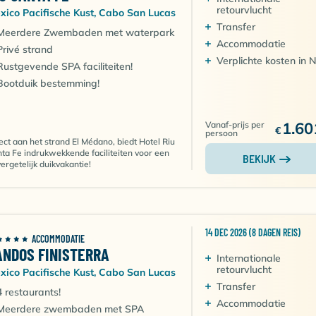
voor de duiker met minimaal een advanced brevet.
retourvlucht
xico Pacifische Kust, Cabo San Lucas
Transfer
Meerdere Zwembaden met waterpark
Accommodatie
Privé strand
Verplichte kosten in 
Rustgevende SPA faciliteiten!
ik je het kunstzinnige San José del Cabo, een kleine sfeerv
Bootduik bestemming!
an José del Cabo beschikt over een prachtige plein,
modaties van sfeervolle kleine hotels tot grote luxe all
een fantastische, maar inspannende
liveaboard
vanuit Cab
1.60
Vanaf-prijs per
€
persoon
le uitvalsbasis.
ect aan het strand El Médano, biedt Hotel Riu
ta Fe indrukwekkende faciliteiten voor een
BEKIJK
ergetelijk duikvakantie!
o tref je de populaire badplaats Cabo San Lucas. Cabo Sa
untje van het schiereiland Baja California. De badplaats no
an Lucas staat bekend om haar prachtige stranden,
 leuke restaurants en barretjes. Buiten de haven tref je
14 DEC 2026 (8 DAGEN REIS)
n paradijselijke witte stranden. Rondom de haven liggen de
ACCOMMODATIE
ANDOS FINISTERRA
Internationale
retourvlucht
xico Pacifische Kust, Cabo San Lucas
Transfer
et land te bereiken zijn, vertrekken ook de liveaboard bot
4 restaurants!
Accommodatie
g niet duiken? Maak een mooie wandeling naar een uniek
Meerdere zwembaden met SPA