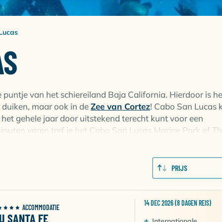
Lucas
AS
 puntje van het schiereiland Baja California. Hierdoor is he
 duiken, maar ook in de
Zee van Cortez
! Cabo San Lucas 
et gehele jaar door uitstekend terecht kunt voor een
inuten varen tref je het Cabo San Lucas Marine Park of T
n. Afhankelijk van de weersomstandigheden en het seizoen
PRIJS
Marine Park zit vol met leven! Je treft er met regelmaat
puntrifhaaien en diverse zeepaardjes. Ook de zeeleeuwen z
at relaxtere duiken ga je richting de Corridor, met als
14 DEC 2026 (8 DAGEN REIS)
ACCOMMODATIE
n december en april! Op zoek naar meer uitdaging? Mis ze
IU SANTA FE
Internationale