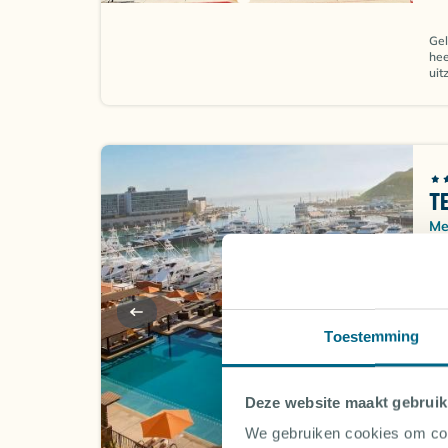
Gel
hee
uit
T
Me
Toestemming
Doo
voo
Deze website maakt gebruik
uit
hee
We gebruiken cookies om cont
ger