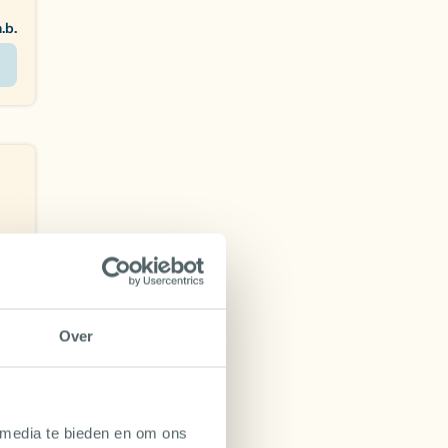
n.b.
NL
Over
n.b.
 media te bieden en om ons