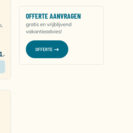
OFFERTE AANVRAGEN
gratis en vrijblijvend
NL
olle
vakantieadvies!
OFFERTE
o
1
,-
n
emt
en