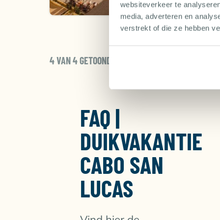
websiteverkeer te analyseren
media, adverteren en analys
verstrekt of die ze hebben v
4 VAN 4 GETOOND
FAQ |
DUIKVAKANTIE
CABO SAN
LUCAS
Vind hier de