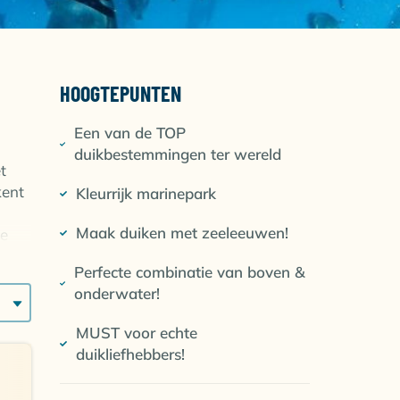
HOOGTEPUNTEN
Een van de TOP
duikbestemmingen ter wereld
t
kent
Kleurrijk marinepark
Maak duiken met zeeleeuwen!
he
Perfecte combinatie van boven &
onderwater!
MUST voor echte
ijn
duikliefhebbers!
ker