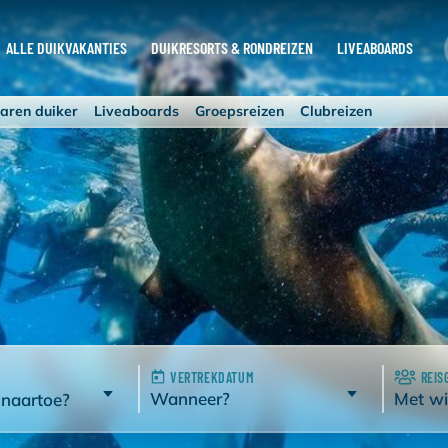
ALLE DUIKVAKANTIES
DUIKRESORTS & RONDREIZEN
LIVEABOARDS
aren duiker
Liveaboards
Groepsreizen
Clubreizen
VERTREKDATUM
REIS
Wanneer?
Met wi
 naartoe?