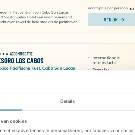
Vanaf-prijs per persoon
n.
egen in het centrum van Cabo San Lucas,
ft Siesta Suites Hotel een adembenemend
BEKIJK
zicht over zowel de hele stad als de jachthaven
ACCOMMODATIE
Internationale
ESORO LOS CABOS
retourvlucht
xico Pacifische Kust, Cabo San Lucas
Transfer
Gelegen in de jachthaven van Cabo San
Accommodatie
Lucas!
Verplichte kosten in 
Restaurants, barretjes en winkels op
loopafstand!
Geweldige duiklocatie!
Details
4.5
vanaf 6 (50 beoordelingen)
r de ideale combinatie van moderne
rzieningen, bevoorrechte locatie en beste
 van cookies
Vanaf-prijs per persoon
n.
zicht op de jachthaven van Cabo San Lucas,
ft het Tesoro Los Cabos de perfecte plek
ent en advertenties te personaliseren, om functies voor social
BEKIJK
ealiseerd!