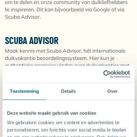
om te delen en onze community van duikliefhebbers
te inspireren. Dit kan bijvoorbeeld via Google of via
Scuba Advisor.
SCUBA ADVISOR
Maak kennis met Scuba Advisor, hét internationale
duikvakantie beoordelingssysteem. Hier kun je
authentieke recensies vinden over duikvakanties met
de garantie dat de vakanties ook echt
plaatsgevonden hebben. Als je een duikvakantie hebt
geboekt via Diving World, dan ontvang je bij
Toestemming
Details
Over
thuiskomst individuele uitnodigingen voor jouw
bestemming, waar je een recensie kan achterlaten
over jouw duikvakantie. De recensies na je
Deze website maakt gebruik van cookies
duikvakantie helpen mededuikers bij het maken van
We gebruiken cookies om content en advertenties te
de beste keuze en geven veel informatie over diverse
personaliseren, om functies voor social media te bieden
bestemmingen!