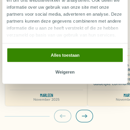
en om ons websiteverkeer te analyseren. Ook delen we
informatie over uw gebruik van onze site met onze
LEES DE RECENSIES
partners voor social media, adverteren en analyse. Deze
partners kunnen deze gegevens combineren met andere
LEES HIER EEN GREEP UIT ONZE
informatie die u aan ze heeft verstrekt of die ze hebben
REVIEWS
verzameld op basis van uw gebruik van hun services.
Alles toestaan
Al jaren klant. Uitgebreide website.
Al meerdere reizen 
Communicatie via mail loopt altijd vlot.
World. Ze helpen alt
Weigeren
In 2025 zelfs een reis volledig op maat
vinden van een reis
en naar onze wensen uitgewerkt.
wensen. Altijd alle
duidelijke communic
MARLEEN
MAR
November 2025
Novembe