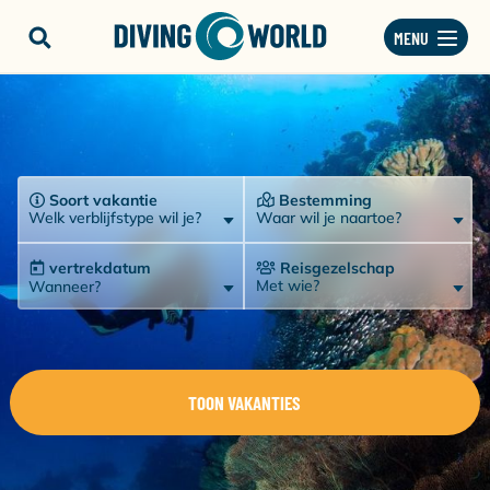
MENU
Soort vakantie
Bestemming
Welk verblijfstype wil je?
Waar wil je naartoe?
vertrekdatum
Reisgezelschap
Met wie?
Wanneer?
TOON VAKANTIES