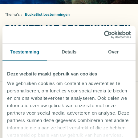
Thema's
Bucketlist bestemmingen
BUCKETLIST BESTEMMINGEN
Droom je van een duikvakantie op een top bucketlist-
Toestemming
Details
Over
bestemming? Onze geselecteerde
duikaccommodaties brengen je naar enkele van 's
Lees meer
werelds meest iconische plekken. Of je nu droomt van
Deze website maakt gebruik van cookies
duiken bij de cenotes van Mexico, de scheepswrakken
van Truk Lagoon of de Blue Hole van Belize, onze
We gebruiken cookies om content en advertenties te
accommodaties zorgen voor een onvergetelijke
VEILIG BOEKEN EN GA ZEKER OP REIS
personaliseren, om functies voor social media te bieden
duikervaring op je bucketlist-bestemming. Na een
en om ons websiteverkeer te analyseren. Ook delen we
dag onderwateravontuur kun je ontspannen in
informatie over uw gebruik van onze site met onze
comfortabele accommodaties, genieten van lokale
partners voor social media, adverteren en analyse. Deze
BETROUWBARE PARTNERS
gerechten en je klaarmaken voor nog meer
partners kunnen deze gegevens combineren met andere
VEILIGE BETAALMOGELIJKHEDEN
onvergetelijke duiken. Pak je koffer en laat je dromen
informatie die u aan ze heeft verstrekt of die ze hebben
uitkomen!
verzameld op basis van uw gebruik van hun services.