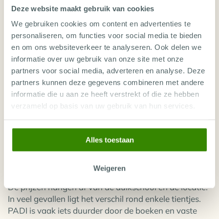
Ja. Zowel een PADI als SSI brevet is wereldwijd
Deze website maakt gebruik van cookies
geldig. Of je nu in Egypte, Thailand of Spanje gaat
We gebruiken cookies om content en advertenties te
duiken, je kunt met beide pasjes materiaal huren en
personaliseren, om functies voor social media te bieden
meedoen met georganiseerde duiken. Je hoeft dus
en om ons websiteverkeer te analyseren. Ook delen we
niet bang te zijn dat je ergens geweigerd wordt.
informatie over uw gebruik van onze site met onze
partners voor social media, adverteren en analyse. Deze
IS ER VERSCHIL IN VERVOLGOPLEIDINGEN?
partners kunnen deze gegevens combineren met andere
Nee, dat maakt niets uit. Zowel PADI als SSI hebben
informatie die u aan ze heeft verstrekt of die ze hebben
een duidelijk pad waarmee je kunt doorgroeien. Na je
verzameld op basis van uw gebruik van hun services.
eerste Open Water cursus kun je verder met
Advanced, Rescue en zelfs Divemaster. Uiteindelijk
kun je zelfs instructeur worden. Welke organisatie je
Alles toestaan
ook kiest, je hebt altijd de kans om door te leren.
Weigeren
WAT KOST EEN PADI OF SSI CURSUS?
De prijzen hangen af van de duikschool en de locatie.
In veel gevallen ligt het verschil rond enkele tientjes.
PADI is vaak iets duurder door de boeken en vaste