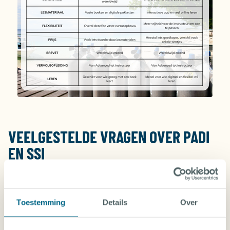
VEELGESTELDE VRAGEN OVER PADI
EN SSI
Als beginnende duiker is het logisch dat je nog twijfels
hebt. Hieronder vind je antwoorden op de vragen die
vaak gesteld worden.
Toestemming
Details
Over
WORDT MIJN BREVET OVERAL ERKEND?