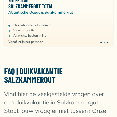
ACCOMMODATIE
mogelijkheden omdat er in vele verschillende meren
SALZKAMMERGUT TOTAL
en rivieren gedoken kan worden. Het landschap
Atlantische Oceaan, Salzkammergut
bestaat uit bijna 80 grote en kleinere meren,
waaronder de Attersee, Wolfgangsee en de
Internationale retourvlucht
Hallstatter See, maar ook rivier de Traun mag zeker
Accommodatie
niet worden vergeten.
Verplichte kosten in NL
Deze rivier met uitstekend zicht en een overvloed aan
Vanaf-prijs per persoon
n.n.b.
vis, biedt fantastische mogelijkheden voor het
bijzondere scuben!
FAQ | DUIKVAKANTIE
SALZKAMMERGUT
Vind hier de veelgestelde vragen over
een duikvakantie in Salzkammergut.
Staat jouw vraag er niet tussen? Onze