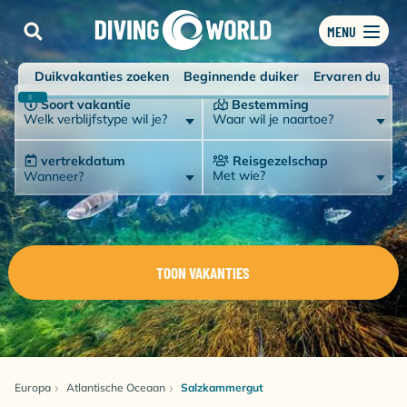
MENU
Duikvakanties zoeken
Beginnende duiker
Ervaren duiker
Soort vakantie
Bestemming
Welk verblijfstype wil je?
Waar wil je naartoe?
vertrekdatum
Reisgezelschap
Met wie?
Wanneer?
TOON VAKANTIES
Europa
Atlantische Oceaan
Salzkammergut