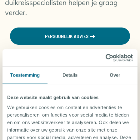
duikreisspecialisten helpen je graag
verder.
PERSOONLIJK ADVIES
Hoelang is het vliegen naar
Toestemming
Details
Over
Salzkammergut?
Deze website maakt gebruik van cookies
Kun je ook leren duiken in
We gebruiken cookies om content en advertenties te
Salzkammergut?
personaliseren, om functies voor social media te bieden
en om ons websiteverkeer te analyseren. Ook delen we
informatie over uw gebruik van onze site met onze
Is Salzkammergut ook leuk als je niet
partners voor social media, adverteren en analyse. Deze