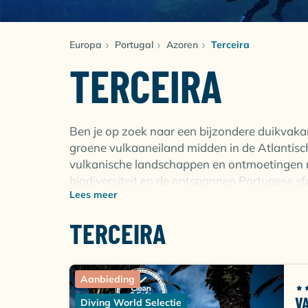
Europa
Portugal
Azoren
Terceira
TERCEIRA
Ben je op zoek naar een bijzondere duikvaka
groene vulkaaneiland midden in de Atlantisc
vulkanische landschappen en ontmoetingen me
biodiversiteit en de ontspannen Portugese sf
Lees meer
ervaren duikers weet te verrassen.
TERCEIRA
DUIKEN OP TERCEIRA: 
RIJK ZEELEVEN
Aanbieding
De onderwaterwereld rondom Terceira wordt 
V
Diving World Selectie
Zwarte lavarotsen vormen een prachtig cont