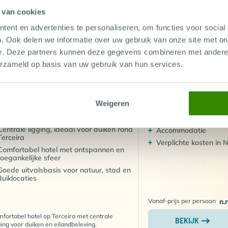
ische landschappen en de historische hoofdstad Angra do
1.085
Vanaf-prijs per
 van cookies
€
persoon
jst staat.
ent en advertenties te personaliseren, om functies voor social
fortabel hotel op Terceira met oceaanzicht en
BEKIJK
ale ligging voor duiken.
EEN DUIKVAKANTIE NAAR TERCE
. Ook delen we informatie over uw gebruik van onze site met on
e. Deze partners kunnen deze gegevens combineren met andere i
erzameld op basis van uw gebruik van hun services.
oopt van
juni tot en met oktober
. In deze maanden zijn de
 aangenaam warm en profiteer je van uitstekend zicht onde
ACCOMMODATIE
Internationale
OTEL TERESINHA
Weigeren
retourvlucht
ember
rtugal, Azoren, Terceira
het hoogtepunt van het seizoen. Dit is de periode w
Transfer
 gezien rond de offshore duiklocaties van het eiland. In
Centrale ligging, ideaal voor duiken rond
Accommodatie
Terceira
ven en de indrukwekkende vulkanische onderwaterlandsch
Verplichte kosten in 
Comfortabel hotel met ontspannen en
zondere duikbestemmingen van de Azoren.
toegankelijke sfeer
Goede uitvalsbasis voor natuur, stad en
duiklocaties
Vanaf-prijs per persoon
n.
fortabel hotel op Terceira met centrale
BEKIJK
ging voor duiken en eilandbeleving.