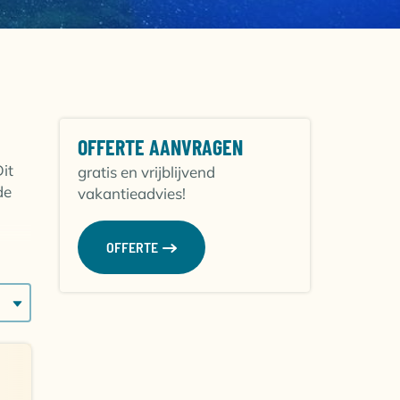
OFFERTE AANVRAGEN
it
gratis en vrijblijvend
de
vakantieadvies!
OFFERTE
N
aan.