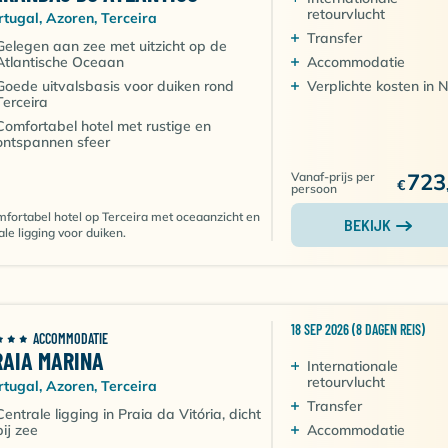
retourvlucht
rtugal, Azoren, Terceira
Transfer
eira zijn:
Gelegen aan zee met uitzicht op de
Atlantische Oceaan
Accommodatie
Goede uitvalsbasis voor duiken rond
Verplichte kosten in 
Terceira
Comfortabel hotel met rustige en
ander groot zeeleven
ontspannen sfeer
en groot deel van het jaar
723
Vanaf-prijs per
€
persoon
 eindeloze mogelijkheden dankzij de unieke landschappen 
fortabel hotel op Terceira met oceaanzicht en
BEKIJK
ale ligging voor duiken.
BEKENDSTE DUIKLOCATIE VAN
18 SEP 2026 (8 DAGEN REIS)
ACCOMMODATIE
RAIA MARINA
om bekendstaat. Je kunt kort uitleggen dat deze
Internationale
ceaan ligt en bekend is vanwege ontmoetingen met mobul
retourvlucht
rtugal, Azoren, Terceira
Transfer
Centrale ligging in Praia da Vitória, dicht
bij zee
Accommodatie