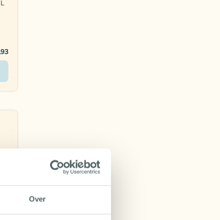
NL
l
n
,93
NL
Over