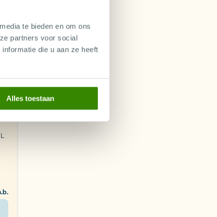
,88
 media te bieden en om ons
IRA
ze partners voor social
nformatie die u aan ze heeft
r
Alles toestaan
aarin
appen
NL
n.b.