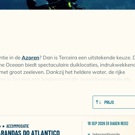
ntie in de
Azoren
? Dan is Terceira een uitstekende keuze. D
he Oceaan biedt spectaculaire duiklocaties, indrukwekken
t groot zeeleven. Dankzij het heldere water, de rijke
eer is Terceira een bestemming die zowel beginnende als
VULKANISCHE LANDSCHAPPEN E
PRIJS
18 SEP 2026 (8 DAGEN REIS)
ACCOMMODATIE
gekenmerkt door spectaculaire vulkanische structuren.
ARANDAS DO ATLANTICO
rast met het heldere blauwe water van de Atlantische Oce
Internationale