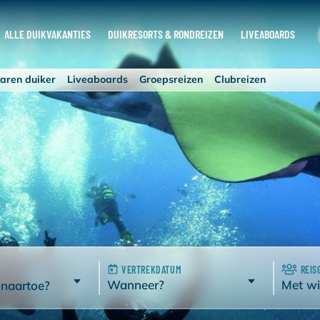
ALLE DUIKVAKANTIES
DUIKRESORTS & RONDREIZEN
LIVEABOARDS
aren duiker
Liveaboards
Groepsreizen
Clubreizen
VERTREKDATUM
REIS
Wanneer?
Met wi
 naartoe?