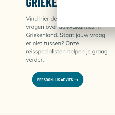
GRIEKENLAND
Samos
Samos
, een prachtig Grieks eiland, staat 
dat Samos ook een uitstekende bestemming i
Vind hier de veelgestelde
onderwaterwereld van de Egeïsche Zee te ver
vragen over duikvakanties in
aan zeeleven, Samos heeft het allemaal.
Griekenland. Staat jouw vraag
er niet tussen? Onze
reisspecialisten helpen je graag
verder.
PERSOONLIJK ADVIES