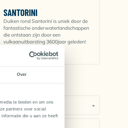
reuze Morenen aantreffen. De veelzijdigheid
temming! Of je op je vakantie alleen maar
SANTORINI
e combinatie voor de perfecte vakantie!
Duiken rond Santorini is uniek door de
fantastische onderwaterlandschappen
die ontstaan zijn door een
vulkaanuitbarsting 3600jaar geleden!
ONTDEK MEER
t steeds meer bekendheid krijgt als
uur, maar ook een fascinerende
ns om kleurrijke riffen, mysterieuze grotten
Over
k uitstekende duikmogelijkheden. De caldera
 media te bieden en om ons
kniveau?
n de vulkaanuitbarsting die het eiland
ze partners voor social
hermische bronnen, maken het duiken hier
nformatie die u aan ze heeft