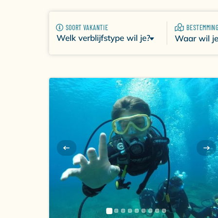
hoogstandjes. Of je nu op zoek bent naar een
voor elk wat wils. Dompel jezelf onder in de
diversiteit.
SOORT VAKANTIE
BESTEMMIN
Welk verblijfstype wil je?
Waar wil j
DUIKVAKANTIE IN G
Griekenland staat veelal bekent om zijn afwis
kristalheldere zee met vele eilandjes. Juist d
adembenemende kloven en talloze duikwrakk
mysterieuze duikstekken, wachtend om ontde
onderwaterleven in is meer dan de moeite waa
oppervlakkig of juist diep, stroomduiken of o
verzekerd van fantastische duiken!
DUIKEN IN GRIEKEN
Er bestaat een grote variëteit: je vindt er z
een rijke vegetatie met o.a. zeebloemen en a