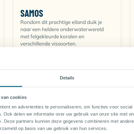
 en garnaaltjes. ’s Nachts kun je kleine scholen inktvis en 
htige onderwaterwereld maakt Griekenland de perfecte bes
SAMOS
ere dat het land te bieden heeft, bij Griekenland vind je d
Rondom dit prachtige eiland duik je
S IN GRIEKENLAND
naar een heldere onderwaterwereld
met felgekleurde koralen en
verschillende vissoorten.
ONTDEK MEER
Griekenland, is een verborgen juweel in de Egeïsche Zee da
niet alleen adembenemende landschappen en een rijke cult
s. Duiken rond Lesbos biedt duikers van alle niveaus de ka
Details
 van cookies
kalkte huizen en spectaculaire zonsondergangen, biedt oo
ent en advertenties te personaliseren, om functies voor social
Is Griekenland geschikt voor mijn dui
locaties ter wereld. Hier kun je duiken tussen de resten va
. Ook delen we informatie over uw gebruik van onze site met on
ische onderwaterlandschappen, met steile wanden en geot
e. Deze partners kunnen deze gegevens combineren met andere i
erzameld op basis van uw gebruik van hun services.