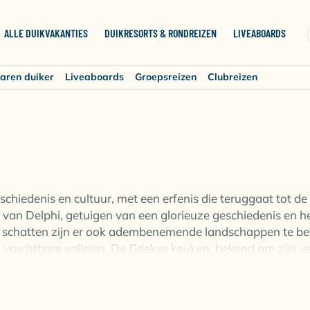
ALLE DUIKVAKANTIES
DUIKRESORTS & RONDREIZEN
LIVEABOARDS
aren duiker
Liveaboards
Groepsreizen
Clubreizen
 geschiedenis en cultuur, met een erfenis die teruggaat tot
 van Delphi, getuigen van een glorieuze geschiedenis en h
che schatten zijn er ook adembenemende landschappen te b
 vruchtbare valleien. De Griekse keuken, bekend om zijn ve
onele gerechten zoals moussaka, souvlaki en verse vis, verg
inatie van natuurlijke schoonheid, avontuurlijke activiteit