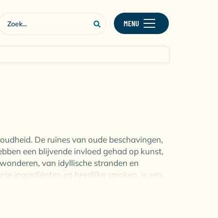
MENU
 de oudheid. De ruïnes van oude beschavingen,
ebben een blijvende invloed gehad op kunst,
ewonderen, van idyllische stranden en
rse ingrediënten en heerlijke smaken, is een
ezeld van een glas lokale wijn.
en, culturele ontdekkingen en culinaire