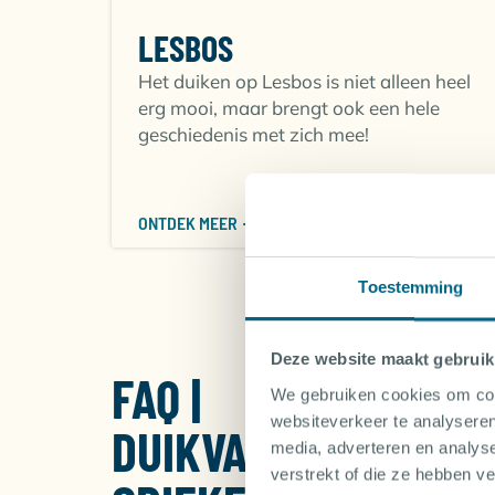
tot grote scholen vis en muren vol met kreeft
van zowel het leven boven water als de prac
LESBOS
wilt duiken of ook wil genieten van al het and
Het duiken op Lesbos is niet alleen heel
BESTE DUIKLOCATIE
erg mooi, maar brengt ook een hele
geschiedenis met zich mee!
Lesbos
ONTDEK MEER
Lesbos
, het op twee na grootste eiland van 
duikbestemming. Dit prachtige eiland biedt 
onderwaterwereld die nog relatief onontdekt i
Toestemming
en een overvloed aan zeeleven te verkennen.
Santorini
Deze website maakt gebruik
FAQ |
Santorini
, beroemd om zijn pittoreske witge
We gebruiken cookies om cont
van Santorini is een van de meest unieke duik
websiteverkeer te analyseren
DUIKVAKANTIE
duizenden jaren geleden vormde. De dramat
media, adverteren en analys
een onvergetelijke ervaring.
verstrekt of die ze hebben v