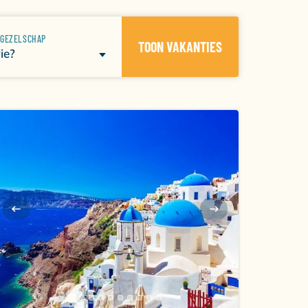
en onder de Griekse zon, Griekenland heeft
 door zijn ongeëvenaarde schoonheid en
SGEZELSCHAP
TOON VAKANTIES
ie?
ten, zonnig klimaat en natuurlijk de
ctaculaire steile muren, kleurrijke grotten,
 zee herbergen echt een schat aan
or een buitengewone helderheid en het
lende soorten duiken die je kunt maken:
er en veel rust op de duikstekken, ben je
jn ontelbare wrakken, archeologische parken en
zen en reuze schelpen, zeesterren en octopus