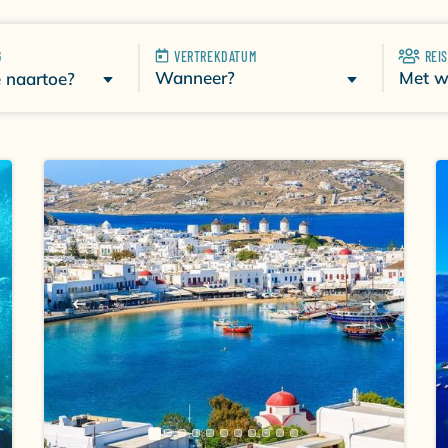
 duikavontuur, een culturele reis of gewoon wilt ontspann
 betoverende wereld van Griekenland en laat je verrassen
G
VERTREKDATUM
REI
Wanneer?
Met w
e naartoe?
RIEKENLAND
selende natuur, warme mensen, een rijke cultuur, heerlijk e
eze wateren rond de eilandenwereld heeft veel te bieden: spe
en. De azuurblauwe wateren van de Egeïsche en Ionische
kt te worden! Het water in Griekenland kenmerkt zich do
rd voor diegenen die er oog voor hebben. Er zijn verschil
ntspannen duiken. Met een uitstekend zicht tot zo’n 40 met
LAND
owel grotten, muren en riffen als mooie rotsformaties. Er zi
nemonen. Ook de fauna kent een grote variëteit: van spon