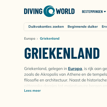
BESTEMMINGEN
Duikvakanties zoeken
Beginnende duiker
Erv
Europa
Griekenland
GRIEKENLAND
Griekenland, gelegen in
Europa
, is rijk aan
zoals de Akropolis van Athene en de tempels
filosofie en architectuur. Naast de historis
pittoreske dorpjes tot majestueuze bergen en
Lees meer
culinair avontuur op zich. Geniet van traditi
Al met al biedt Griekenland een perfecte comb