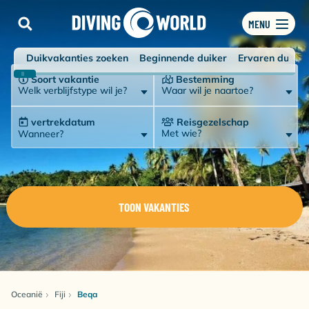
MENU
Duikvakanties zoeken
Beginnende duiker
Ervaren duiker
Soort vakantie
Bestemming
Welk verblijfstype wil je?
Waar wil je naartoe?
vertrekdatum
Reisgezelschap
Met wie?
Wanneer?
TOON VAKANTIES
Oceanië
Fiji
Beqa