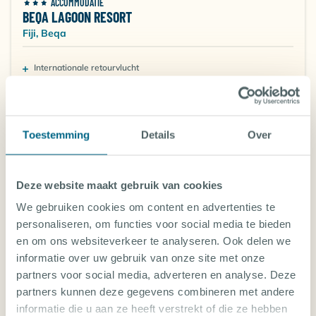
ACCOMMODATIE
duiken ontdek je indrukwekkende zachte koralen in
BEQA LAGOON RESORT
paarse, roze en oranje tinten, scholen barracuda’s,
Fiji, Beqa
tonijnen en grote snappers. Ook schildpadden en
murenen worden regelmatig gespot. De combinatie
Internationale retourvlucht
van actie en kleurrijke riffen maakt Beqa tot een van
Accommodatie
de meest veelzijdige duikbestemmingen van Fiji.
Verplichte kosten in NL
De meeste duiken worden per boot gemaakt en zijn
Vanaf-prijs per persoon
n.n.b.
overzichtelijk van opzet. Zowel gevorderde als minder
Toestemming
Details
Over
ervaren duikers kunnen hier terecht, al zijn de
haaienduiken vooral geschikt voor duikers met
ervaring.
Deze website maakt gebruik van cookies
We gebruiken cookies om content en advertenties te
Duikvakantie Beqa
Vragen? Onze duikreis
personaliseren, om functies voor social media te bieden
Een duikvakantie op Beqa draait om natuur, avontuur
specialisten staan voor je klaar!
en om ons websiteverkeer te analyseren. Ook delen we
en authentieke eilandbeleving. Het eiland is klein,
informatie over uw gebruik van onze site met onze
groen en traditioneel Fijiaans. Hier geen
partners voor social media, adverteren en analyse. Deze
massatoerisme, maar rust, jungle en kleine dorpen
partners kunnen deze gegevens combineren met andere
waar het dagelijkse leven nog centraal staat.
informatie die u aan ze heeft verstrekt of die ze hebben
Naast het duiken kun je kennismaken met de lokale