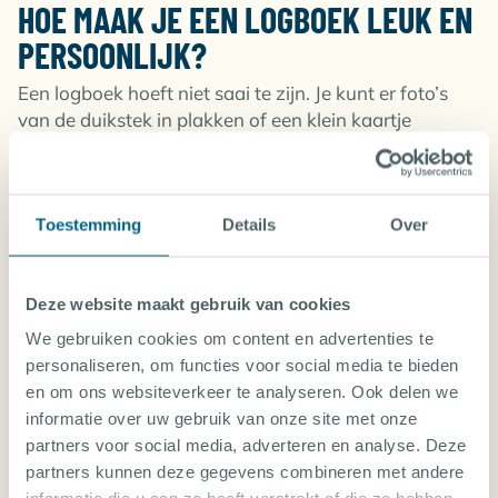
HOE MAAK JE EEN LOGBOEK LEUK EN
PERSOONLIJK?
Een logboek hoeft niet saai te zijn. Je kunt er foto’s
van de duikstek in plakken of een klein kaartje
tekenen van je route. Ook is het leuk om een korte
opmerking van je buddy erbij te zetten. Zo wordt
jouw logboek een mooi verslag van al je avonturen
onder water.
Toestemming
Details
Over
Deze website maakt gebruik van cookies
TIP VAN ONZE REISSPECIALIST:
We gebruiken cookies om content en advertenties te
personaliseren, om functies voor social media te bieden
en om ons websiteverkeer te analyseren. Ook delen we
informatie over uw gebruik van onze site met onze
partners voor social media, adverteren en analyse. Deze
partners kunnen deze gegevens combineren met andere