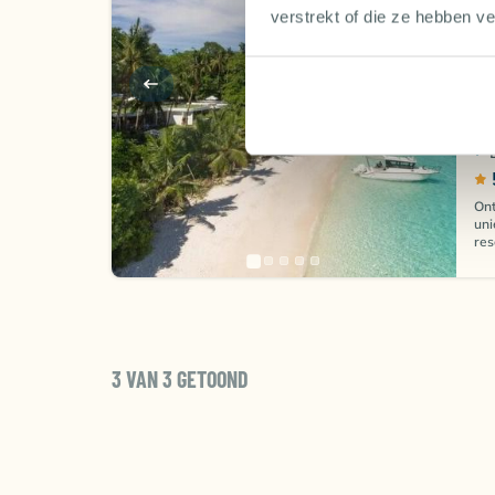
Fi
verstrekt of die ze hebben v
Ont
uni
res
3 VAN 3 GETOOND