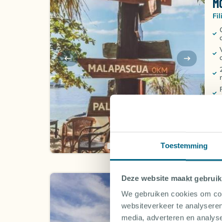
M
Fi
Erv
cha
de 
Toestemming
Deze website maakt gebruik
AC
We gebruiken cookies om cont
C
websiteverkeer te analyseren
S
media, adverteren en analys