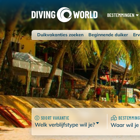
BESTEMMINGEN
Duikvakanties zoeken
Beginnende duiker
Erv
SOORT VAKANTIE
BESTEMMING
Welk verblijfstype wil je?
Waar wil je