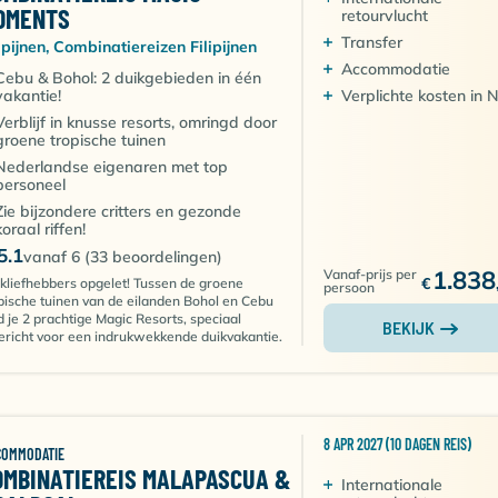
OMENTS
EN
retourvlucht
Transfer
lipijnen, Combinatiereizen Filipijnen
 gedurende het hele jaar is de Filipijnen dé plek om het
Accommodatie
Cebu & Bohol: 2 duikgebieden in één
kheid van de lokale bevolking en de ontspannen sfeer mak
vakantie!
Verplichte kosten in 
 om nooit te vergeten, of je nu een doorgewinterde duiker b
Verblijf in knusse resorts, omringd door
groene tropische tuinen
Nederlandse eigenaren met top
personeel
JNEN
Zie bijzondere critters en gezonde
koraal riffen!
gelijkheden tot hara beschikking! Kies bijvoorbeeld voor
5.1
vanaf 6 (33 beoordelingen)
d gebied vol biodiversiteit. Dit word door velen gezien al
1.838
Vanaf-prijs per
€
kliefhebbers opgelet! Tussen de groene
persoon
or wrakduikliefhebbers ben je hier aan het juiste adres. R
pische tuinen van de eilanden Bohol en Cebu
d je 2 prachtige Magic Resorts, speciaal
racht, waar nu veel koralen en vissen in leven. Ben jij op 
BEKIJK
ericht voor een indrukwekkende duikvakantie.
a
echt iets voor jou! Rond dit eilandje komen namelijk vele
8 APR 2027 (10 DAGEN REIS)
COMMODATIE
OMBINATIEREIS MALAPASCUA &
Internationale