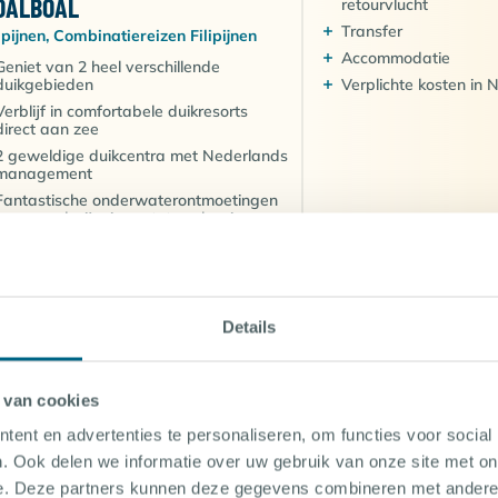
OALBOAL
retourvlucht
Transfer
lipijnen, Combinatiereizen Filipijnen
Accommodatie
Geniet van 2 heel verschillende
duikgebieden
Verplichte kosten in 
Verblijf in comfortabele duikresorts
direct aan zee
2 geweldige duikcentra met Nederlands
management
Fantastische onderwaterontmoetingen
van mandarijnvissen tot voshaaien
5.1
vanaf 6 (33 beoordelingen)
1.847
Vanaf-prijs per
€
persoon
aar in één duikvakantie Magic Island in het
rmante Moalboal & Hippocampus Resort aan
BEKIJK
witte stranden van Malapscua!
Details
 van cookies
10 OCT 2026 (9 DAGEN REIS)
COMMODATIE
ent en advertenties te personaliseren, om functies voor social
OMBINATIEREIS AMUN INI &
Internationale
. Ook delen we informatie over uw gebruik van onze site met on
ALAYA BEACH HOUSES
retourvlucht
e. Deze partners kunnen deze gegevens combineren met andere i