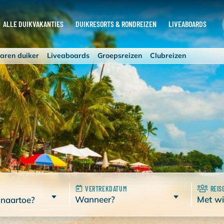
ALLE DUIKVAKANTIES
DUIKRESORTS & RONDREIZEN
LIVEABOARDS
aren duiker
Liveaboards
Groepsreizen
Clubreizen
VERTREKDATUM
REIS
Wanneer?
Met wi
 naartoe?