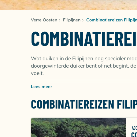
Verre Oosten
Filipijnen
Combinatiereizen Filipij
COMBINATIEREI
Wat duiken in de Filipijnen nog specialer maak
doorgewinterde duiker bent of net begint, de
voelt.
Lees meer
COMBINATIEREIS FILIPI
COMBINATIEREIZEN FILI
Wil jij graag al het moois van de Filipijnen wil
combinatiereis! Kies bijvoorbeeld voor de
Com
resorts in Cebu & Bohol. Maar ook een
Combi
genieten van 2 totaal verschillende duikgebi
AC
C