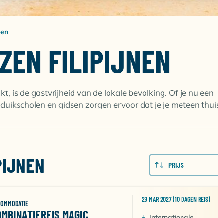
nen
ZEN FILIPIJNEN
t, is de gastvrijheid van de lokale bevolking. Of je nu een
 duikscholen en gidsen zorgen ervoor dat je je meteen thui
JNEN
PIJNEN
PRIJS
len zien, maar het liefst in 1 reis? Dat is mogelijk met een
binatereis Magic Moments
, waarbij je verblijft in knusse
natiereis Malapascua & Moalboal
is mogelijk! Hier kun j
29 MAR 2027 (10 DAGEN REIS)
eden.
COMMODATIE
OMBINATIEREIS MAGIC
Internationale