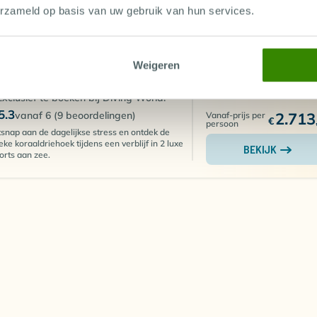
Transfer
lipijnen, Combinatiereizen Filipijnen
erzameld op basis van uw gebruik van hun services.
Accommodatie
Bezoek 2 luxe resorts in 1 duikvakantie!
Verplichte kosten in 
Ervaar een combinatie van kleurrijk
riffen en verbazingwekkende macro
duiken
Weigeren
Topservice en fantastisch keukens
Exclusief te boeken bij Diving World!
5.3
vanaf 6 (9 beoordelingen)
2.713
Vanaf-prijs per
€
persoon
snap aan de dagelijkse stress en ontdek de
eke koraaldriehoek tijdens een verblijf in 2 luxe
BEKIJK
orts aan zee.