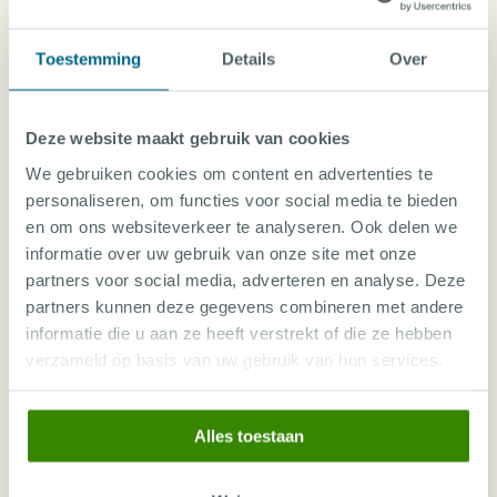
Grote kans op schildpadden én doejongs
Lodge in bedoeïenenstijl, midden in de natuur
Toestemming
Details
Over
Ideaal voor rustzoekers en natuurliefhebbers
Deze website maakt gebruik van cookies
We gebruiken cookies om content en advertenties te
personaliseren, om functies voor social media te bieden
en om ons websiteverkeer te analyseren. Ook delen we
informatie over uw gebruik van onze site met onze
partners voor social media, adverteren en analyse. Deze
partners kunnen deze gegevens combineren met andere
informatie die u aan ze heeft verstrekt of die ze hebben
verzameld op basis van uw gebruik van hun services.
Alles toestaan