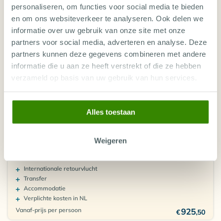
personaliseren, om functies voor social media te bieden
Aanbieding
en om ons websiteverkeer te analyseren. Ook delen we
Diving World Selectie
informatie over uw gebruik van onze site met onze
Populaire Bestemming
partners voor social media, adverteren en analyse. Deze
partners kunnen deze gegevens combineren met andere
informatie die u aan ze heeft verstrekt of die ze hebben
verzameld op basis van uw gebruik van hun services.
ACCOMMODATIE
Alles toestaan
OASIS PORTO GRANDE
Kaapverdië, São Vicente
Weigeren
7 DEC 2026 (8 DAGEN REIS)
Internationale retourvlucht
Transfer
Accommodatie
Verplichte kosten in NL
Vanaf-prijs per persoon
925
€
,50