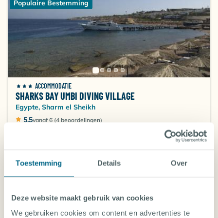
Populaire Bestemming
ACCOMMODATIE
SHARKS BAY UMBI DIVING VILLAGE
Egypte, Sharm el Sheikh
5.5
vanaf 6 (4 beoordelingen)
2 DEC 2026 (8 DAGEN REIS)
Internationale retourvlucht
Transfer
Toestemming
Details
Over
Accommodatie
Duiken
Verplichte kosten in NL
Deze website maakt gebruik van cookies
Vanaf-prijs per persoon
865
€
,67
We gebruiken cookies om content en advertenties te