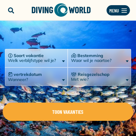
MENU
Soort vakantie
Bestemming
Welk verblijfstype wil je?
Waar wil je naartoe?
vertrekdatum
Reisgezelschap
Met wie?
Wanneer?
TOON VAKANTIES