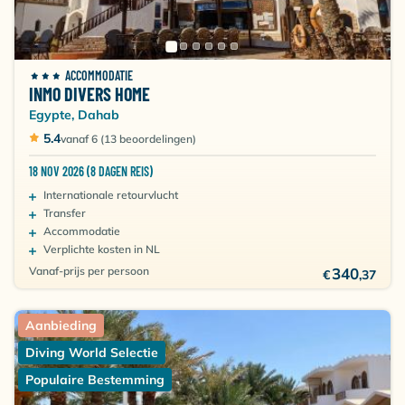
trek je duikpak aan en ga de onderwaterwereld
verkennen zonder je budget te overschrijden!
ACCOMMODATIE
INMO DIVERS HOME
Egypte, Dahab
5.4
vanaf 6 (13 beoordelingen)
18 NOV 2026 (8 DAGEN REIS)
Internationale retourvlucht
Transfer
Accommodatie
Verplichte kosten in NL
Vanaf-prijs per persoon
340
€
,37
Aanbieding
Diving World Selectie
Populaire Bestemming