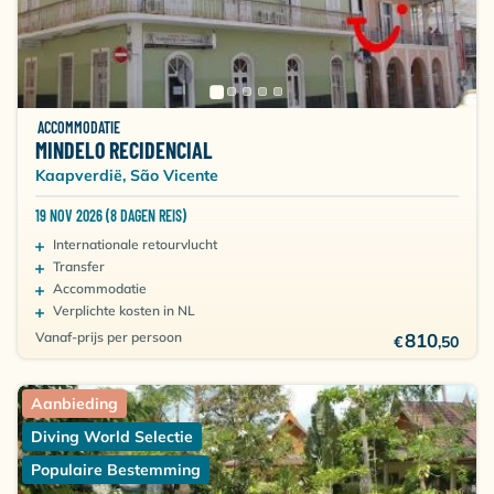
ACCOMMODATIE
MINDELO RECIDENCIAL
Kaapverdië, São Vicente
19 NOV 2026 (8 DAGEN REIS)
Internationale retourvlucht
Transfer
Accommodatie
Verplichte kosten in NL
Vanaf-prijs per persoon
810
€
,50
Aanbieding
Diving World Selectie
Populaire Bestemming