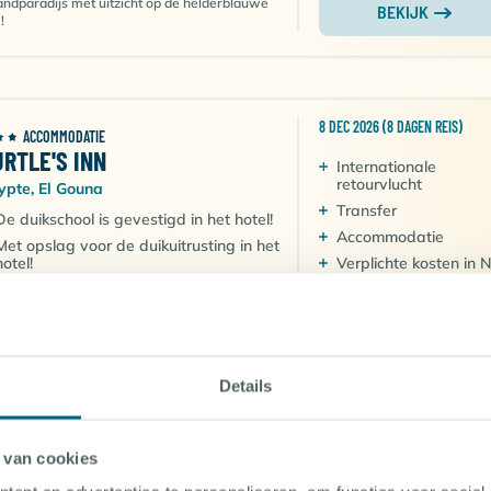
andparadijs met uitzicht op de helderblauwe
BEKIJK
!
8 DEC 2026 (8 DAGEN REIS)
ACCOMMODATIE
URTLE'S INN
Internationale
retourvlucht
ypte, El Gouna
Transfer
De duikschool is gevestigd in het hotel!
Accommodatie
Met opslag voor de duikuitrusting in het
hotel!
Verplichte kosten in 
Het strand is op loopafstand
Dakterras met heerlijk Belgische
restaurant!
4.8
vanaf 6 (1 beoordelingen)
571
Vanaf-prijs per
€
persoon
Details
tle's Inn is een gezellig en kleinschalig hotel in
 hart van El Gouna. De boten van duikcentrum
BEKIJK
a Divers vertrekken voor de deur.
 van cookies