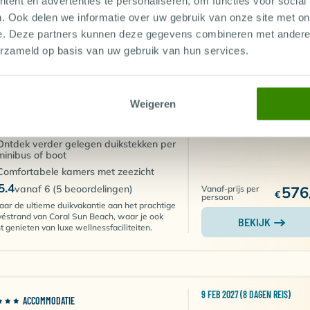
ent en advertenties te personaliseren, om functies voor social
. Ook delen we informatie over uw gebruik van onze site met on
8 DEC 2026 (8 DAGEN REIS)
ACCOMMODATIE
e. Deze partners kunnen deze gegevens combineren met andere i
ORAL SUN BEACH
Internationale
erzameld op basis van uw gebruik van hun services.
retourvlucht
ypte, Safaga & Soma Bay
Transfer
Ideaal hotel om te ontspannen
Accommodatie
Privéstrand perfect voor een rustige
Weigeren
vakantie
Verplichte kosten in 
Duikcentrum onder Duits management
Ontdek verder gelegen duikstekken per
minibus of boot
Comfortabele kamers met zeezicht
5.4
vanaf 6 (5 beoordelingen)
576
Vanaf-prijs per
€
persoon
aar de ultieme duikvakantie aan het prachtige
véstrand van Coral Sun Beach, waar je ook
BEKIJK
t genieten van luxe wellnessfaciliteiten.
9 FEB 2027 (8 DAGEN REIS)
ACCOMMODATIE