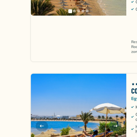
Res
Rod
zon
C
Eg