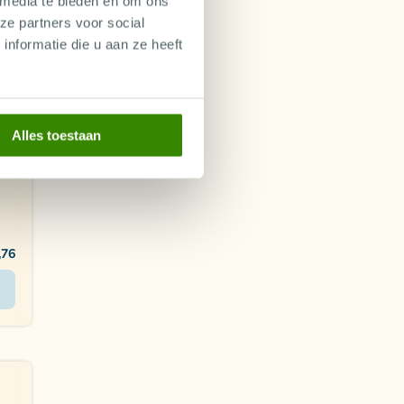
 media te bieden en om ons
ze partners voor social
nformatie die u aan ze heeft
Alles toestaan
NL
,76