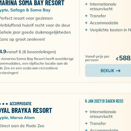
MARINA SOMA BAY RESORT
Internationale
retourvlucht
ypte, Safaga & Soma Bay
Transfer
Perfect resort voor gezinnen
Accommodatie
Verbluffend huisrif recht voor de deur
Verplichte kosten in 
Gehele jaar goede duikmogelijkheden
Kans op groot zeeleven!
4.9
vanaf 6 (6 beoordelingen)
588
Vanaf-prijs per
€
 Amarina Soma Bay Resort heeft weelderige
persoon
ommodaties, een idyllische locatie aan de
e Zee en een scala aan recreatieve
BEKIJK
rzieningen!
6 JAN 2027 (8 DAGEN REIS)
ACCOMMODATIE
OYAL BRAYKA RESORT
Internationale
retourvlucht
ypte, Marsa Alam
Transfer
Direct aan de Rode Zee
Accommodatie