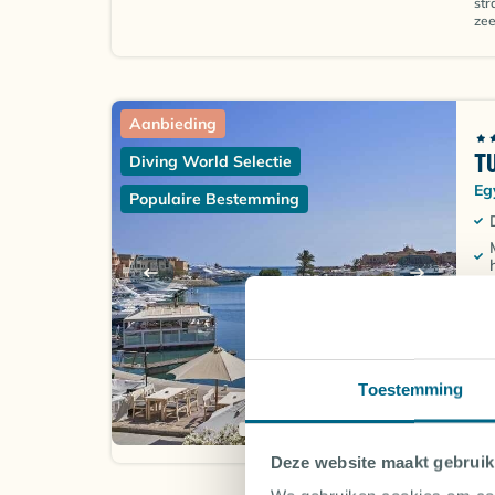
str
zee
Aanbieding
T
Diving World Selectie
Eg
Populaire Bestemming
Toestemming
Tur
het
Orc
Deze website maakt gebruik