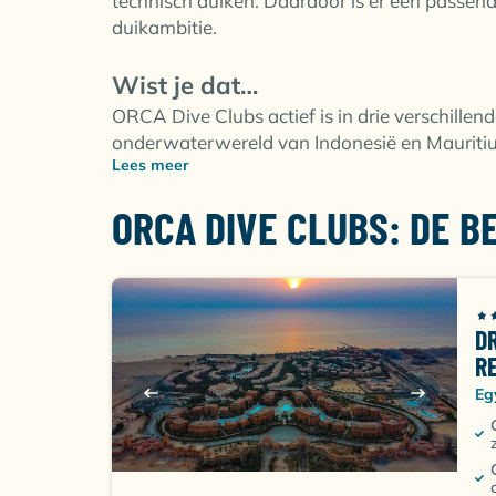
technisch duiken. Daardoor is er een passen
duikambitie.
Wist je dat…
ORCA Dive Clubs actief is in drie verschillend
onderwaterwereld van Indonesië en Mauritius:
Lees meer
ORCA DIVE CLUBS: DE 
D
R
Eg