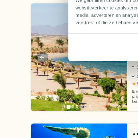
We gebruiken cookies om cont
websiteverkeer te analyseren
media, adverteren en analys
C
verstrekt of die ze hebben v
Eg
Erv
pri
kun