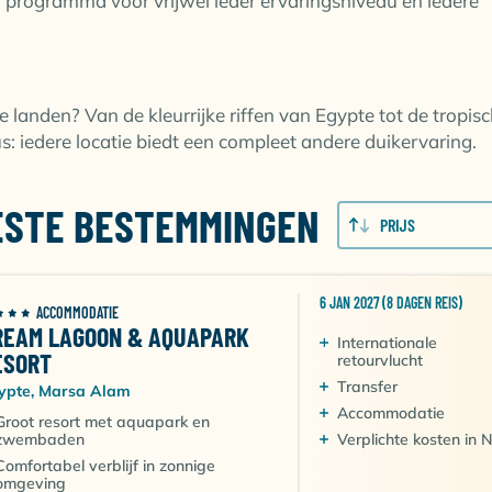
d programma voor vrijwel ieder ervaringsniveau en iedere
e landen? Van de kleurrijke riffen van Egypte tot de tropis
 iedere locatie biedt een compleet andere duikervaring.
BESTE BESTEMMINGEN
PRIJS
6 JAN 2027 (8 DAGEN REIS)
ACCOMMODATIE
REAM LAGOON & AQUAPARK
Internationale
ESORT
retourvlucht
Transfer
ypte, Marsa Alam
Accommodatie
Groot resort met aquapark en
zwembaden
Verplichte kosten in 
Comfortabel verblijf in zonnige
omgeving