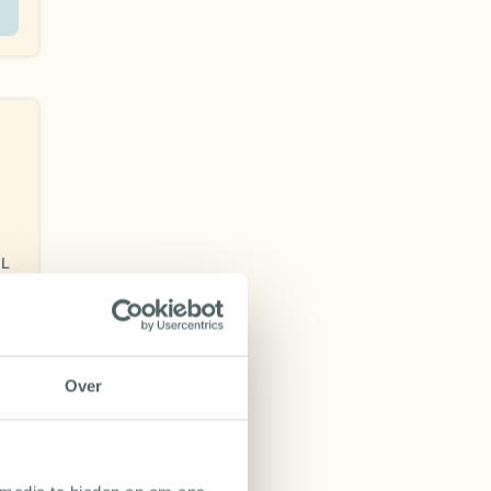
NL
,41
Over