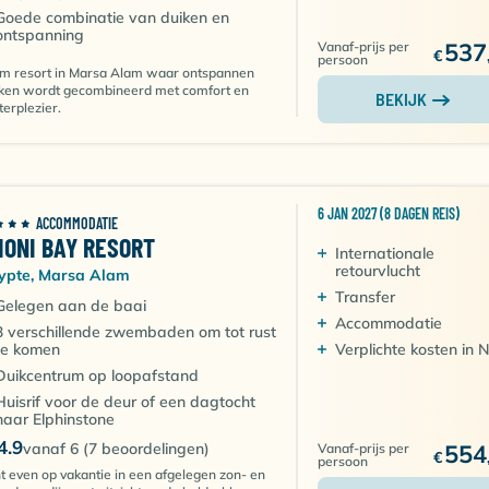
Goede combinatie van duiken en
ontspanning
537
Vanaf-prijs per
€
persoon
m resort in Marsa Alam waar ontspannen
ken wordt gecombineerd met comfort en
BEKIJK
erplezier.
6 JAN 2027 (8 DAGEN REIS)
ACCOMMODATIE
HONI BAY RESORT
Internationale
retourvlucht
ypte, Marsa Alam
Transfer
Gelegen aan de baai
Accommodatie
3 verschillende zwembaden om tot rust
te komen
Verplichte kosten in 
Duikcentrum op loopafstand
Huisrif voor de deur of een dagtocht
naar Elphinstone
4.9
vanaf 6 (7 beoordelingen)
554
Vanaf-prijs per
€
persoon
t even op vakantie in een afgelegen zon- en