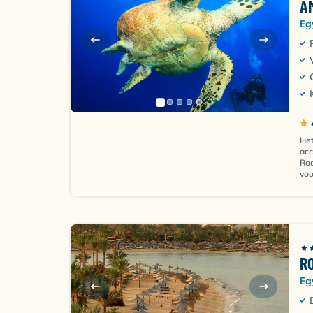
A
Eg
Het
acc
Rod
voo
R
Eg