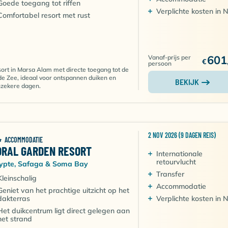
Goede toegang tot riffen
Verplichte kosten in 
Comfortabel resort met rust
601
Vanaf-prijs per
€
persoon
ort in Marsa Alam met directe toegang tot de
e Zee, ideaal voor ontspannen duiken en
BEKIJK
zekere dagen.
2 NOV 2026 (9 DAGEN REIS)
ACCOMMODATIE
ORAL GARDEN RESORT
Internationale
retourvlucht
ypte, Safaga & Soma Bay
Transfer
Kleinschalig
Accommodatie
Geniet van het prachtige uitzicht op het
dakterras
Verplichte kosten in 
Het duikcentrum ligt direct gelegen aan
het strand