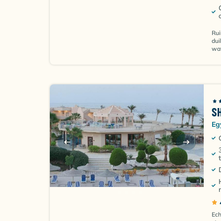
Rui
dui
wat
S
Eg
Ech