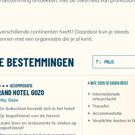
we bestemming ontdekken, met de zekerheid van profession
verschillende continenten heeft? Daardoor kun je steeds
en met een organisatie die je al kent.
TE BESTEMMINGEN
PRIJS
4 NOV 2026 (8 DAGEN REIS)
ACCOMMODATIE
RAND HOTEL GOZO
Internationale
retourvlucht
lta, Gozo
Transfer
De duikschool bevindt zich in het hotel!
Accommodatie
Op loopafstand van de haven!
Verplichte kosten in 
Leuke bars en restaurants te vinden op
loopafstand!