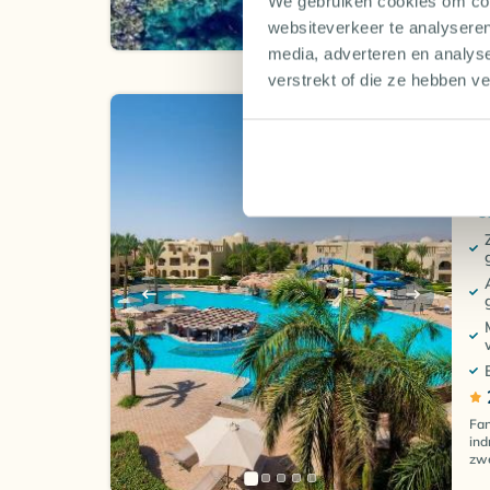
We gebruiken cookies om cont
Nat
websiteverkeer te analyseren
media, adverteren en analys
verstrekt of die ze hebben v
S
M
Eg
Fan
ind
zw