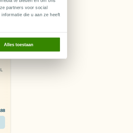
 media te bieden en om ons
ze partners voor social
nformatie die u aan ze heeft
Alles toestaan
NL
,88