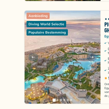
Aanbieding
P
Diving World Selectie
G
Populaire Bestemming
Eg
Ont
Egy
van
de 