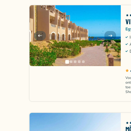
V
Eg
Voo
ont
toe
Sha
M