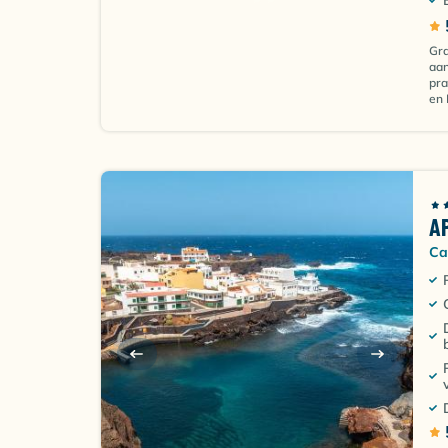
Gra
aan
pra
en 
A
Ca