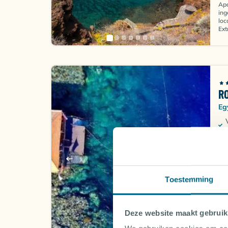
Apa
ing
loc
Ext
R
Eg
Toestemming
Rel
een
Deze website maakt gebruik
en 
Por