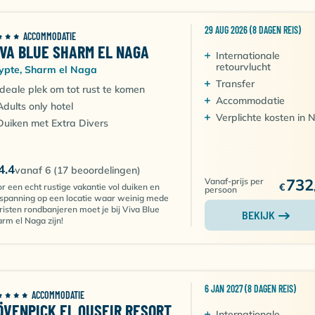
29 AUG 2026 (8 DAGEN REIS)
ACCOMMODATIE
IVA BLUE SHARM EL NAGA
Internationale
retourvlucht
ypte, Sharm el Naga
Transfer
Ideale plek om tot rust te komen
Accommodatie
Adults only hotel
Verplichte kosten in 
Duiken met Extra Divers
4.4
vanaf 6 (17 beoordelingen)
732
Vanaf-prijs per
€
r een echt rustige vakantie vol duiken en
persoon
spanning op een locatie waar weinig mede
risten rondbanjeren moet je bij Viva Blue
BEKIJK
rm el Naga zijn!
6 JAN 2027 (8 DAGEN REIS)
ACCOMMODATIE
ÖVENPICK EL QUSEIR RESORT
Internationale