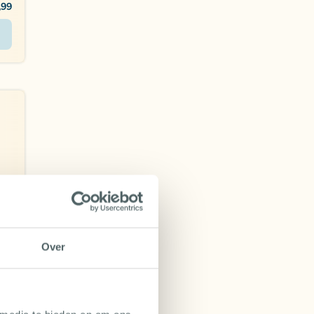
,99
NL
Over
,44