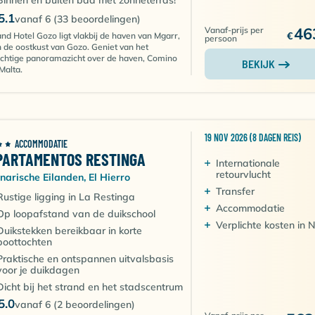
Binnen en buiten bad met zonneterras!
5.1
vanaf 6 (33 beoordelingen)
46
Vanaf-prijs per
€
nd Hotel Gozo ligt vlakbij de haven van Mgarr,
persoon
 de oostkust van Gozo. Geniet van het
chtige panoramazicht over de haven, Comino
BEKIJK
Malta.
19 NOV 2026 (8 DAGEN REIS)
ACCOMMODATIE
PARTAMENTOS RESTINGA
Internationale
retourvlucht
narische Eilanden, El Hierro
Transfer
Rustige ligging in La Restinga
Accommodatie
Op loopafstand van de duikschool
Verplichte kosten in 
Duikstekken bereikbaar in korte
boottochten
Praktische en ontspannen uitvalsbasis
voor je duikdagen
Dicht bij het strand en het stadscentrum
5.0
vanaf 6 (2 beoordelingen)