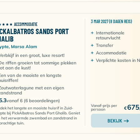
3 MAR 2027 (8 DAGEN REIS)
ACCOMMODATIE
ICKALBATROS SANDS PORT
Internationale
HALIB
retourvlucht
Transfer
ypte, Marsa Alam
Accommodatie
Verbkijf in een groot, luxe resort!
Verplichte kosten in 
De riffen groeien tot sommige plekken
tot aan de kust!
Een van de mooiste en langste
huisriffen!
Zoutwaterlagune met een eigen
zandstrand
5.3
vanaf 6 (6 beoordelingen)
675
Vanaf-prijs per
€
dek het langste en mooiste huisrif in Zuid-
persoon
pte bij PickAlbatros Sands Port Ghalib. Geniet
 het verwarmde zwembad en zandstrand in
BEKIJK
prachtige tuin.