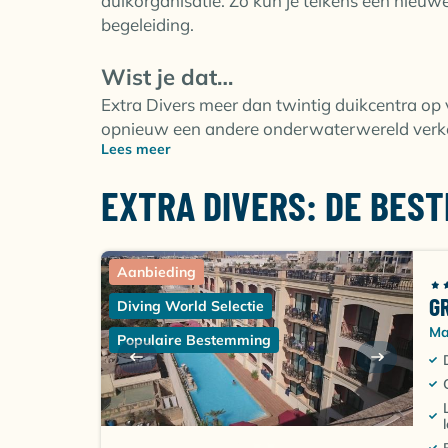
duikorganisatie. Zo kun je telkens een nieu
begeleiding.
Wist je dat…
Extra Divers meer dan twintig duikcentra op 
opnieuw een andere onderwaterwereld verkenn
Lees meer
EXTRA DIVERS: DE BES
Aanbieding
G
Diving World Selectie
Ma
Populaire Bestemming