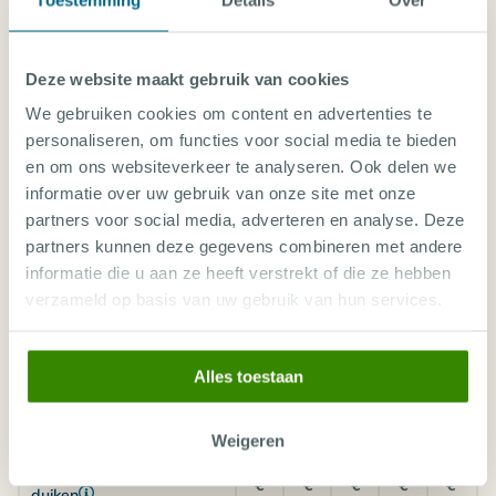
Volpension
water
Fooien en andere persoonlijke uitgaven
Zekerheid van een ANVR, SGR(z) en
€
€
€
€
€
Calamiteitenfonds aangesloten bedrijf
Amsterdam (AMS)
2602
2750
2346
3365
2416
Deze website maakt gebruik van cookies
DUIKEXCURSIE PRIJZEN COMBINATIEREIZEN
FILIPIJNEN
We gebruiken cookies om content en advertenties te
Superior Deluxe Cottage
personaliseren, om functies voor social media te bieden
Tijdens het boeken kan je een duikexcursie(s)
Kamer voor 2 personen
en om ons websiteverkeer te analyseren. Ook delen we
Halfpension
toevoegen aan jouw vakantie.
informatie over uw gebruik van onze site met onze
partners voor social media, adverteren en analyse. Deze
€
€
€
€
€
Amsterdam (AMS)
Aug 26
Sep 26
Oct 26
Nov 26
Dec 26
Jan 27
Feb 27
2497
2627
2258
3172
2328
partners kunnen deze gegevens combineren met andere
informatie die u aan ze heeft verstrekt of die ze hebben
Th
Fr
Sa
Su
Mo
Superior Deluxe Cottage
08
09
10
11
12
verzameld op basis van uw gebruik van hun services.
Oct
Oct
Oct
Oct
Oct
Kamer voor 2 personen
Logies & Ontbijt
Huisrif / boot duiken - 10
€ 534
€ 534
€ 534
€ 534
€ 534
duiken
Alles toestaan
€
€
€
€
€
Magic Oceans Dive Center
Amsterdam (AMS)
2175
2252
1991
2583
2060
Huisrif / boot duiken - 15
€ 789
€ 789
€ 789
€ 789
€ 789
Duiken
Weigeren
Magic Oceans Dive Center
Huisrif / boot duiken - 20
€
€
€
€
€
duiken