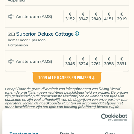
Volpension
€
€
€
€
€
Amsterdam (AMS)
3152
3347
2849
4151
2919
Superior Deluxe Cottage
Kamer voor 1 persoon
Halfpension
€
€
€
€
€
Amsterdam (AMS)
3046
3224
2761
3958
2831
TOON ALLE KAMERS EN PRIJZEN
Superior Deluxe Cottage
Kamer voor 1 persoon
Let op! Door de grote diversiteit van inkoopbronnen van Diving World
Logies & Ontbijt
Retourvluchten & luchthavenbelasting
tonen de prijslijsten geen real-time beschikbaarheid en prijzen. De prijzen
zijn gebaseerd op de goedkoopste vluchtprijzen en kamers ten tijde van
Alle transfers luchthaven-Cebu-Bohol-luchthaven
publicatie en zijn vaak afhankelijk van de dagprijzen van onze partner tour
operators. Indien de goedkoopste vluchten en accommodatietypes niet
€
€
€
€
€
Amsterdam (AMS)
per auto & ferry
meer beschikbaar zijn ten tijde van boeking (of offerte) bieden wij de
2831
2972
2581
3562
2651
volgende laagste beschikbare dagprijs vrijblijvend aan voordat wij uw
Diensten van onze locale agent/host(ess)
boeking definitief maken.
INBEGREPEN
Duikpakketten (toe te voegen tijdens boeking)
Verblijf in 2 accommodaties o.b.v. logies & ontbijt
Superior Deluxe Cottage
Ruimbagage (toe te voegen tijdens boeking)
NIET INBEGREPEN
Wifi, strandhanddoeken, ongelimiteerde mineraal
Kamer voor 2 personen
Evt. Vertrekbelasting
Toestemming
Details
Over