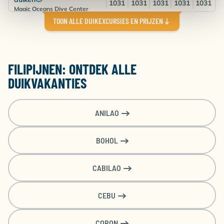
1031
1031
1031
1031
1031
Magic Oceans Dive Center
Huisrif / boot duiken - 5
TOON ALLE DUIKEXCURSIES EN PRIJZEN
€ 275
€ 275
€ 275
€ 275
€ 275
Duiken
Magic Oceans Dive Center
Ongelimiteerd duiken - 10
€
€
€
€
€
dagen
1524
1524
1524
1524
1524
FILIPIJNEN: ONTDEK ALLE
Magic Oceans Dive Center
Ongelimiteerd duiken - 5
DUIKVAKANTIES
€ 789
€ 789
€ 789
€ 789
€ 789
dagen
Magic Oceans Dive Center
ANILAO
BOHOL
CABILAO
CEBU
CORON