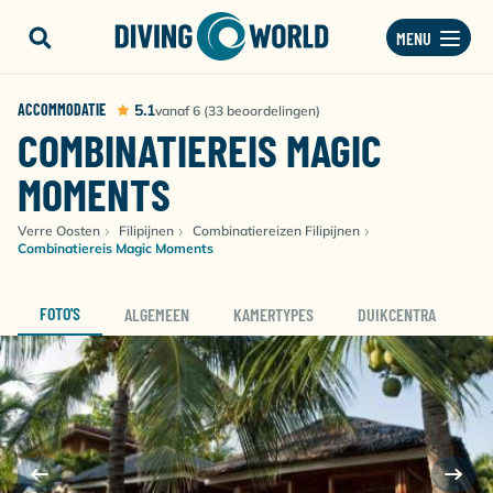
MENU
ACCOMMODATIE
5.1
vanaf 6 (33 beoordelingen)
COMBINATIEREIS MAGIC
MOMENTS
Verre Oosten
Filipijnen
Combinatiereizen Filipijnen
Combinatiereis Magic Moments
FOTO'S
ALGEMEEN
KAMERTYPES
DUIKCENTRA
D