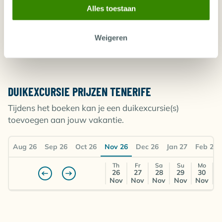
Let op! Door de grote diversiteit van inkoopbronnen van Diving World
tonen de prijslijsten geen real-time beschikbaarheid en prijzen. De prijzen
Alles toestaan
zijn gebaseerd op de goedkoopste vluchtprijzen en kamers ten tijde van
publicatie en zijn vaak afhankelijk van de dagprijzen van onze partner tour
operators. Indien de goedkoopste vluchten en accommodatietypes niet
meer beschikbaar zijn ten tijde van boeking (of offerte) bieden wij de
volgende laagste beschikbare dagprijs vrijblijvend aan voordat wij uw
Weigeren
boeking definitief maken.
DUIKEXCURSIE PRIJZEN TENERIFE
Tijdens het boeken kan je een duikexcursie(s)
toevoegen aan jouw vakantie.
Aug 26
Sep 26
Oct 26
Nov 26
Dec 26
Jan 27
Feb 27
Th
Fr
Sa
Su
Mo
26
27
28
29
30
Nov
Nov
Nov
Nov
Nov