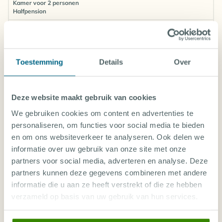
Kamer voor 2 personen
Halfpension
Dusseldorf (DUS)
€ 866
€ 959
€ 881
€ 910
€ 860
Toestemming
Details
Over
Brussel (BRU)
€ 672
€ 692
€ 671
€ 910
€ 872
Amsterdam (AMS)
€ 718
€ 718
€ 719
€ 694
€ 696
Deze website maakt gebruik van cookies
We gebruiken cookies om content en advertenties te
Rotterdam (RTM)
€ 982
×
€ 844
×
€ 837
personaliseren, om functies voor social media te bieden
en om ons websiteverkeer te analyseren. Ook delen we
€
informatie over uw gebruik van onze site met onze
Keulen (CGN)
€ 931
€ 861
€ 921
€ 886
1047
partners voor social media, adverteren en analyse. Deze
partners kunnen deze gegevens combineren met andere
Eindhoven (EIN)
€ 693
×
€ 693
€ 702
€ 677
informatie die u aan ze heeft verstrekt of die ze hebben
verzameld op basis van uw gebruik van hun services.