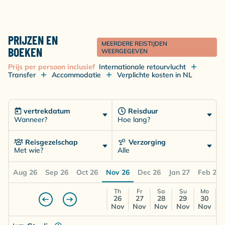
PRIJZEN EN
MEERDERE REISTIJDEN
BOEKEN
WEERGEGEVEN
Prijs per persoon inclusief
Internationale retourvlucht
Transfer
Accommodatie
Verplichte kosten in NL
vertrekdatum
Reisduur
Wanneer?
Hoe lang?
Reisgezelschap
Verzorging
Met wie?
Alle
Aug 26
Sep 26
Oct 26
Nov 26
Dec 26
Jan 27
Feb 27
Th
Fr
Sa
Su
Mo
26
27
28
29
30
Nov
Nov
Nov
Nov
Nov