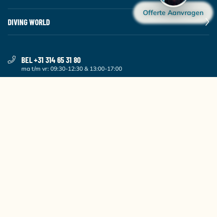
Offerte Aanvragen
DIVING WORLD
BEL +31 314 65 31 80
ma t/m vr: 09:30-12:30 & 13:00-17:00
STUUR EEN E-MAIL
VOLG ONS
1030
5.4
MELD JE AAN VOOR ONZE NIEUWSBRIEF
Maandelijks de beste aanbiedingen en het laatste duiknieuws.
AANMELDEN