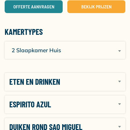
OFFERTE AANVRAGEN
BEKIJK PRIJZEN
Op loopafstand van Pink’nBlue vind je het centrum
van Vila Franca do Campo. Vanuit hier kun je allerlei
leuke uitstapjes maken en worden ook de duiken met
Espirito Azul.
KAMERTYPES
2 Slaapkamer Huis
ETEN EN DRINKEN
ESPIRITO AZUL
DUIKEN ROND SAO MIGUEL