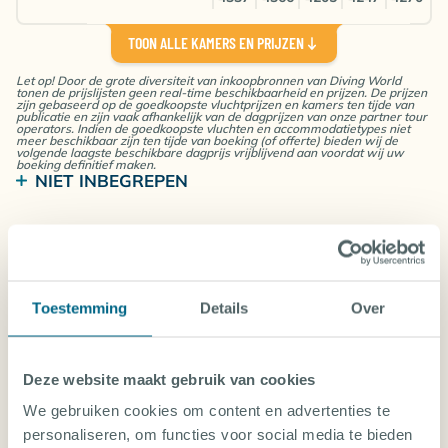
TOON ALLE KAMERS EN PRIJZEN
Kaimana Bungalow
Inclusief ongelimiteerde duiken
Let op! Door de grote diversiteit van inkoopbronnen van Diving World
Kamer voor 1 persoon
tonen de prijslijsten geen real-time beschikbaarheid en prijzen. De prijzen
Volpension
zijn gebaseerd op de goedkoopste vluchtprijzen en kamers ten tijde van
publicatie en zijn vaak afhankelijk van de dagprijzen van onze partner tour
Kaimana Bungalow
operators. Indien de goedkoopste vluchten en accommodatietypes niet
meer beschikbaar zijn ten tijde van boeking (of offerte) bieden wij de
Visumkosten IDR 500.000 (ca. €35) p.p. (bij
volgende laagste beschikbare dagprijs vrijblijvend aan voordat wij uw
€
€
€
€
€
boeking definitief maken.
Brussel (BRU)
aankomst in luchthaven)
NIET INBEGREPEN
5711
5620
5476
5476
5470
Evt. Vertrekbelasting
€
€
€
€
€
Fooien en andere persoonlijke uitgaven
Amsterdam (AMS)
5398
5427
5266
5308
5331
DUIKEXCURSIE PRIJZEN RAJA AMPAT
Kaimana Bungalow
Toestemming
Details
Over
Inclusief ongelimiteerde duiken
Tijdens het boeken kan je een duikexcursie(s)
Kamer voor 2 personen
toevoegen aan jouw vakantie.
Volpension
Kaimana Bungalow
Deze website maakt gebruik van cookies
Aug 26
Sep 26
Oct 26
Nov 26
Dec 26
Jan 27
Feb 27
€
€
€
€
€
We gebruiken cookies om content en advertenties te
Brussel (BRU)
4897
4806
4662
4662
4656
Sa
Su
Mo
Tu
We
personaliseren, om functies voor social media te bieden
31
01
02
03
04