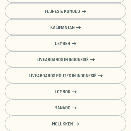
4408
4317
4173
4173
4167
FLORES & KOMODO
€
€
€
€
€
Amsterdam (AMS)
4095
4124
3962
4005
4027
KALIMANTAN
LEMBEH
LIVEABOARDS IN INDONESIË
LIVEABOARDS ROUTES IN INDONESIË
LOMBOK
MANADO
MOLUKKEN