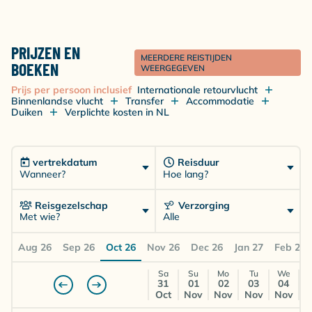
PRIJZEN EN
MEERDERE REISTIJDEN
BOEKEN
WEERGEGEVEN
Prijs per persoon inclusief
Internationale retourvlucht
Binnenlandse vlucht
Transfer
Accommodatie
Duiken
Verplichte kosten in NL
vertrekdatum
Reisduur
Wanneer?
Hoe lang?
Reisgezelschap
Verzorging
Met wie?
Alle
Aug 26
Sep 26
Oct 26
Nov 26
Dec 26
Jan 27
Feb 27
Sa
Su
Mo
Tu
We
31
01
02
03
04
Oct
Nov
Nov
Nov
Nov