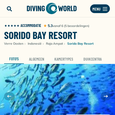
MENU
ACCOMMODATIE
5.3
vanaf 6 (5 beoordelingen)
SORIDO BAY RESORT
Verre Oosten
Indonesië
Raja Ampat
Sorido Bay Resort
FOTO'S
ALGEMEEN
KAMERTYPES
DUIKCENTRA
D