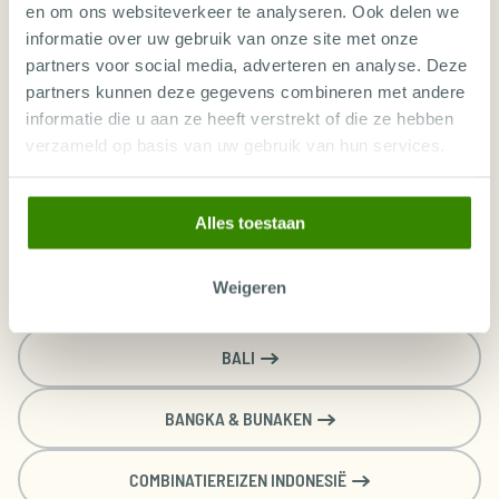
en om ons websiteverkeer te analyseren. Ook delen we
€
€
€
€
€
Oct
Nov
Nov
Nov
Nov
Amsterdam (AMS)
4584
4613
4451
4494
4516
informatie over uw gebruik van onze site met onze
Duikpakket (inbegrepen)
partners voor social media, adverteren en analyse. Deze
×
×
×
×
×
Papua Diving Sorido Bay
Kaimana Bungalow
partners kunnen deze gegevens combineren met andere
Inclusief ongelimiteerde duiken
informatie die u aan ze heeft verstrekt of die ze hebben
Kamer voor 3 personen
verzameld op basis van uw gebruik van hun services.
Volpension
Kaimana Bungalow
€
€
€
€
€
INDONESIË: ONTDEK ALLE DUIKVAKANTIES
Alles toestaan
Brussel (BRU)
4514
4424
4279
4279
4273
€
€
€
€
€
Weigeren
Amsterdam (AMS)
ALOR
4202
4231
4069
4112
4134
Kaimana Bungalow
BALI
Inclusief ongelimiteerde duiken
Kamer voor 4 personen
BANGKA & BUNAKEN
Volpension
Kaimana Bungalow
COMBINATIEREIZEN INDONESIË
€
€
€
€
€
Brussel (BRU)