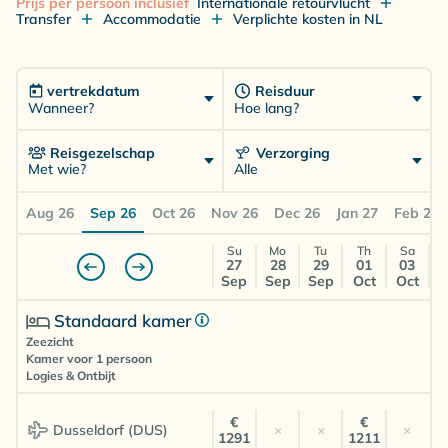
Prijs per persoon inclusief
Internationale retourvlucht
Transfer
Accommodatie
Verplichte kosten in NL
vertrekdatum
Reisduur
Wanneer?
Hoe lang?
Reisgezelschap
Verzorging
Met wie?
Alle
Aug 26
Sep 26
Oct 26
Nov 26
Dec 26
Jan 27
Feb 27
Su
Mo
Tu
Th
Sa
27
28
29
01
03
Sep
Sep
Sep
Oct
Oct
Standaard kamer
Zeezicht
Kamer voor 1 persoon
Logies & Ontbijt
€
€
Dusseldorf (DUS)
×
×
×
1291
1211