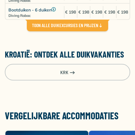
Diving Rabac
Bootduiken - 6 duiken
€ 198
€ 198
€ 198
€ 198
€ 198
Diving Rabac
TOON ALLE DUIKEXCURSIES EN PRIJZEN
Huisrif duiken - 10 duiken
€ 169
€ 169
€ 169
€ 169
€ 169
Diving Rabac
Huisrif duiken - 6 duiken
€ 102
€ 102
€ 102
€ 102
€ 102
Diving Rabac
KROATIË: ONTDEK ALLE DUIKVAKANTIES
Open Water Cursus
€ 470
€ 470
€ 470
€ 470
€ 470
Diving Rabac
KRK
VERGELIJKBARE ACCOMMODATIES