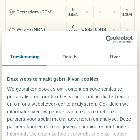
€
€
Rotterdam (RTM)
×
×
×
1821
1104
€
Weeze (NRN)
€ 983
€ 948
×
×
1060
Standaard kamer
Zeezicht
Toestemming
Details
Over
Kamer voor 2 personen
Logies & Ontbijt
Deze website maakt gebruik van cookies
€
Dusseldorf (DUS)
×
×
€ 914
×
1126
We gebruiken cookies om content en advertenties te
personaliseren, om functies voor social media te bieden
Weeze (NRN)
€ 750
€ 686
€ 662
×
×
en om ons websiteverkeer te analyseren. Ook delen we
informatie over uw gebruik van onze site met onze
partners voor social media, adverteren en analyse. Deze
partners kunnen deze gegevens combineren met andere
Let op! Door de grote diversiteit van inkoopbronnen van Diving World
tonen de prijslijsten geen real-time beschikbaarheid en prijzen. De prijzen
informatie die u aan ze heeft verstrekt of die ze hebben
zijn gebaseerd op de goedkoopste vluchtprijzen en kamers ten tijde van
publicatie en zijn vaak afhankelijk van de dagprijzen van onze partner tour