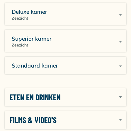
Benieuwd naar andere accommodaties in Kroatië die
Deluxe kamer
perfect passen bij jouw duikvakantie? Ontdek hier alle
Zeezicht
duikresorts in
Kroatië
.
Superior kamer
Zeezicht
Standaard kamer
ETEN EN DRINKEN
FILMS & VIDEO'S