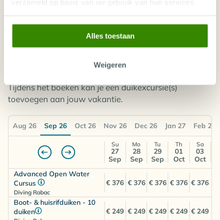
verzameld op basis van uw gebruik van hun services.
operators. Indien de goedkoopste vluchten en accommodatietypes niet
meer beschikbaar zijn ten tijde van boeking (of offerte) bieden wij de
volgende laagste beschikbare dagprijs vrijblijvend aan voordat wij uw
boeking definitief maken.
Alles toestaan
Weigeren
DUIKEXCURSIE PRIJZEN RABAC
Tijdens het boeken kan je een duikexcursie(s)
toevoegen aan jouw vakantie.
Aug 26
Sep 26
Oct 26
Nov 26
Dec 26
Jan 27
Feb 27
Su
Mo
Tu
Th
Sa
27
28
29
01
03
Sep
Sep
Sep
Oct
Oct
Advanced Open Water
€ 376
€ 376
€ 376
€ 376
€ 376
Cursus
Diving Rabac
Boot- & huisrifduiken - 10
€ 249
€ 249
€ 249
€ 249
€ 249
duiken