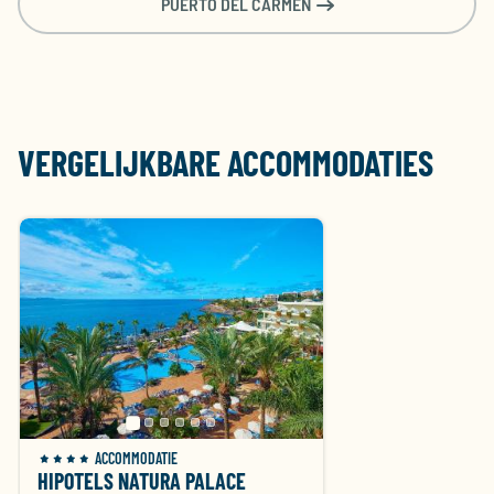
PUERTO DEL CARMEN
Logies
€
€
€
Dusseldorf (DUS)
€ 974
×
1124
1091
1134
€
€
€
€
Brussel (BRU)
×
1013
1327
1055
1030
VERGELIJKBARE ACCOMMODATIES
€
€
Amsterdam (AMS)
€ 822
×
€ 822
1047
1417
Eindhoven (EIN)
€ 813
×
€ 796
×
€ 821
€
€
Keulen (CGN)
×
×
×
1078
1384
1-slaapkamer Bungalow
Premium
Kamer voor 1 persoon
Logies
ACCOMMODATIE
HIPOTELS NATURA PALACE
€
€
€
€