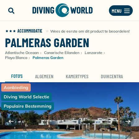
MENU
ACCOMMODATIE
Wees de eerste om dit product te beoordelen!
PALMERAS GARDEN
Atlantische Oceaan
Canarische Eilanden
Lanzarote
Playa Blanca
Palmeras Garden
FOTO'S
ALGEMEEN
KAMERTYPES
DUIKCENTRA
D
Aanbieding
Diving World Selectie
Populaire Bestemming