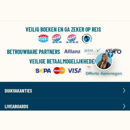
Eindhoven (EIN)
€ 555
×
€ 542
×
€ 567
€
Keulen (CGN)
€ 820
×
×
×
VEILIG BOEKEN EN GA ZEKER OP REIS
1021
BETROUWBARE PARTNERS
VEILIGE BETAALMOGELIJKHEDEN
Offerte Aanvragen
DUIKVAKANTIES
LIVEABOARDS
POPULAIRE BESTEMMINGEN