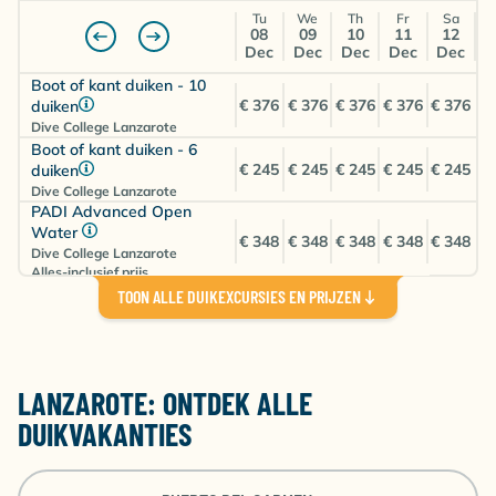
Tu
We
Th
Fr
Sa
1-slaapkamer Appartement
08
09
10
11
12
Dec
Dec
Dec
Dec
Dec
Premium
Kamer voor 2 personen
Boot of kant duiken - 10
Logies
€ 376
€ 376
€ 376
€ 376
€ 376
duiken
Dive College Lanzarote
Boot of kant duiken - 6
Dusseldorf (DUS)
×
€ 889
€ 901
×
×
€ 245
€ 245
€ 245
€ 245
€ 245
duiken
Dive College Lanzarote
€
PADI Advanced Open
Brussel (BRU)
×
€ 746
€ 724
€ 773
1021
Water
€ 348
€ 348
€ 348
€ 348
€ 348
Dive College Lanzarote
Alles-inclusief prijs
Amsterdam (AMS)
€ 711
€ 973
€ 719
×
€ 641
PADI Open Water Cursus
TOON ALLE DUIKEXCURSIES EN PRIJZEN
€ 461
€ 461
€ 461
€ 461
€ 461
Dive College Lanzarote
Eindhoven (EIN)
€ 712
×
€ 687
×
€ 721
Alles-inclusief prijs
€
LANZAROTE: ONTDEK ALLE
Keulen (CGN)
×
×
×
×
1153
DUIKVAKANTIES
1-slaapkamer Bungalow
Kamer voor 1 persoon