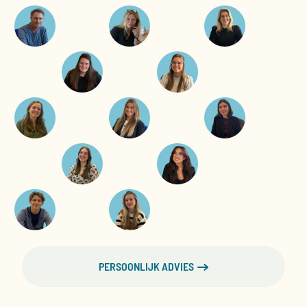
€
Amsterdam (AMS)
€ 765
€ 544
×
€ 544
1019
Eindhoven (EIN)
€ 531
×
€ 518
×
€ 543
Keulen (CGN)
€ 796
×
€ 986
×
×
1-slaapkamer Bungalow
Premium
Kamer voor 2 personen
Logies
Dusseldorf (DUS)
€ 866
€ 836
€ 720
×
€ 880
Brussel (BRU)
€ 755
×
€ 963
€ 801
€ 775
PERSOONLIJK ADVIES
€
Amsterdam (AMS)
€ 789
€ 568
×
€ 568
1053