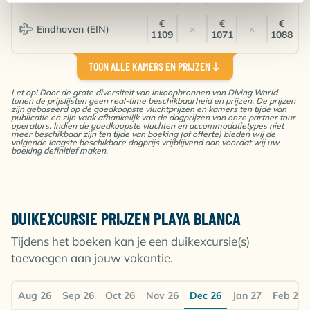
€
€
€
Eindhoven (EIN)
×
×
1109
1071
1088
TOON ALLE KAMERS EN PRIJZEN
1-slaapkamer Appartement
Kamer voor 2 personen
Let op! Door de grote diversiteit van inkoopbronnen van Diving World
Logies
tonen de prijslijsten geen real-time beschikbaarheid en prijzen. De prijzen
zijn gebaseerd op de goedkoopste vluchtprijzen en kamers ten tijde van
publicatie en zijn vaak afhankelijk van de dagprijzen van onze partner tour
operators. Indien de goedkoopste vluchten en accommodatietypes niet
€
€
Dusseldorf (DUS)
€ 936
€ 954
×
meer beschikbaar zijn ten tijde van boeking (of offerte) bieden wij de
1701
1427
volgende laagste beschikbare dagprijs vrijblijvend aan voordat wij uw
boeking definitief maken.
€
Brussel (BRU)
×
€ 877
€ 764
€ 818
1407
€
Amsterdam (AMS)
€ 754
€ 760
×
€ 681
DUIKEXCURSIE PRIJZEN PLAYA BLANCA
1374
Tijdens het boeken kan je een duikexcursie(s)
Eindhoven (EIN)
€ 755
×
€ 728
×
€ 760
toevoegen aan jouw vakantie.
€
€
Keulen (CGN)
×
×
×
1225
1566
Aug 26
Sep 26
Oct 26
Nov 26
Dec 26
Jan 27
Feb 27