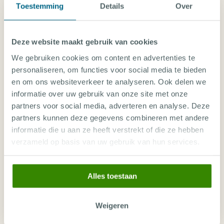
Toestemming
Details
Over
€
€
€
Eindhoven (EIN)
×
×
1052
1016
1034
Deze website maakt gebruik van cookies
€
€
Keulen (CGN)
×
×
×
1203
1566
We gebruiken cookies om content en advertenties te
personaliseren, om functies voor social media te bieden
1-slaapkamer Appartement
en om ons websiteverkeer te analyseren. Ook delen we
Premium
informatie over uw gebruik van onze site met onze
Kamer voor 1 persoon
partners voor social media, adverteren en analyse. Deze
Logies
partners kunnen deze gegevens combineren met andere
€
€
€
€
informatie die u aan ze heeft verstrekt of die ze hebben
Dusseldorf (DUS)
×
1481
1333
1087
1489
verzameld op basis van uw gebruik van hun services.
€
€
€
€
Brussel (BRU)
×
1472
1130
1102
1204
Alles toestaan
€
€
€
€
€
Amsterdam (AMS)
1108
1472
1103
1164
1019
Weigeren
€
€
Keulen (CGN)
×
×
×
1820
1645