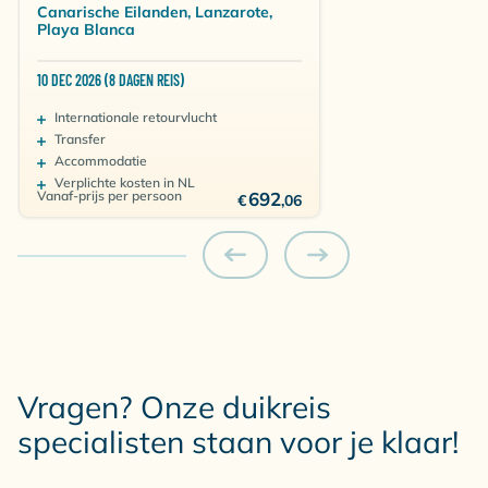
Dusseldorf (DUS)
×
Canarische Eilanden, Lanzarote,
1589
1428
1170
1583
Playa Blanca
€
€
€
€
Brussel (BRU)
×
1568
1213
1184
1298
10 DEC 2026 (8 DAGEN REIS)
€
€
€
€
€
Internationale retourvlucht
Amsterdam (AMS)
1192
1579
1186
1368
1101
Transfer
Accommodatie
€
€
Verplichte kosten in NL
Keulen (CGN)
×
×
×
1964
1764
Vanaf-prijs per persoon
692
€
,06
€
€
€
Eindhoven (EIN)
×
×
1193
1154
1171
1-slaapkamer Bungalow
Kamer voor 2 personen
Logies
Vragen? Onze duikreis
Dusseldorf (DUS)
€ 842
€ 812
€ 696
×
€ 856
specialisten staan voor je klaar!
Brussel (BRU)
€ 731
×
€ 929
€ 777
€ 751