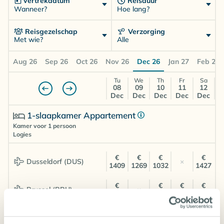
vertrekdatum
Reisduur
Wanneer?
Hoe lang?
Reisgezelschap
Verzorging
Met wie?
Alle
Aug 26
Sep 26
Oct 26
Nov 26
Dec 26
Jan 27
Feb 27
Tu
We
Th
Fr
Sa
08
09
10
11
12
Dec
Dec
Dec
Dec
Dec
1-slaapkamer Appartement
Kamer voor 1 persoon
Logies
€
€
€
€
Dusseldorf (DUS)
×
1409
1269
1032
1427
€
€
€
€
Brussel (BRU)
×
1193
1074
1047
1142
€
€
€
€
Amsterdam (AMS)
€ 964
1051
1401
1048
1109