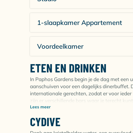
Veel faciliteiten en activiteiten voor j
Uitgebreid ontbijtbuffet en dagelijks 
actieve (duik)dag.
1-slaapkamer Appartement
Voordeelkamer
ETEN EN DRINKEN
In Paphos Gardens begin je de dag met een ui
aanschuiven voor een dagelijks dinerbuffet. 
internationale gerechten, zodat er voor iede
zijn er verschillende bars waar je terecht kun
Lees meer
voor een ontspannen pauze tussen het zwemme
CYDIVE
Restaurants & Bars:
Taverna: Gezellige, traditionele setting
Denk aan kristalhelder water, een overvloe