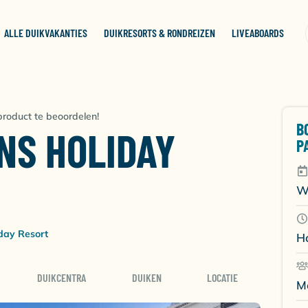
ALLE DUIKVAKANTIES
DUIKRESORTS & RONDREIZEN
LIVEABOARDS
roduct te beoordelen!
B
NS HOLIDAY
P
W
day Resort
H
DUIKCENTRA
DUIKEN
LOCATIE
M