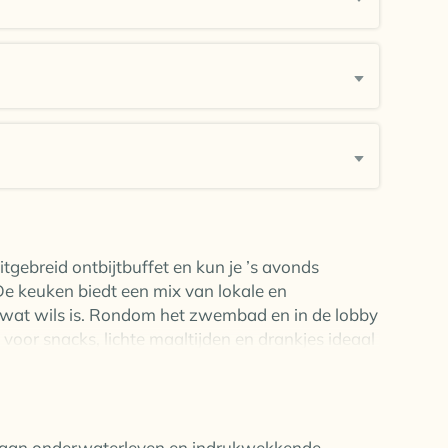
ong en oud, de hele dag door.
diner in buffetvorm, ideaal te combineren met een
tgebreid ontbijtbuffet en kun je ’s avonds
De keuken biedt een mix van lokale en
r wat wils is. Rondom het zwembad en in de lobby
t voor snacks, lichte maaltijden en drankjes ideaal
n, strand of eventuele activiteiten door.
 voor ontbijt, lunch en diner met lokale en
d aan onderwaterleven en indrukwekkende