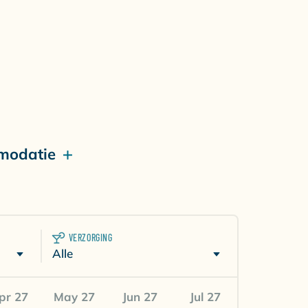
modatie
VERZORGING
Alle
pr 27
May 27
Jun 27
Jul 27