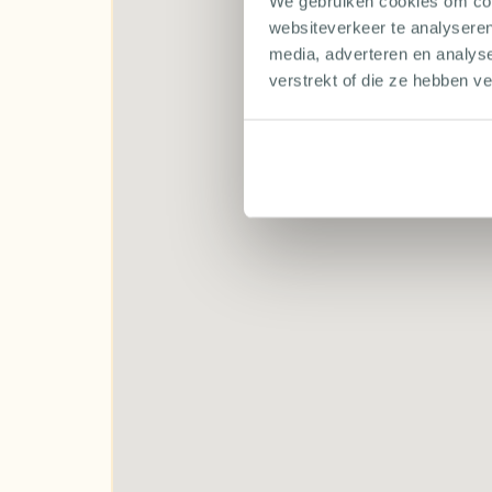
We gebruiken cookies om cont
met geweldige herinneringen vullen. Dus trek 
websiteverkeer te analyseren
stukje van de Middellandse Zee!
media, adverteren en analys
verstrekt of die ze hebben v