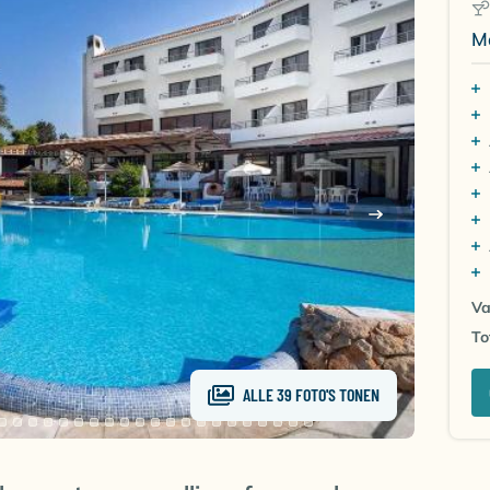
M
Va
To
ALLE 39 FOTO'S TONEN