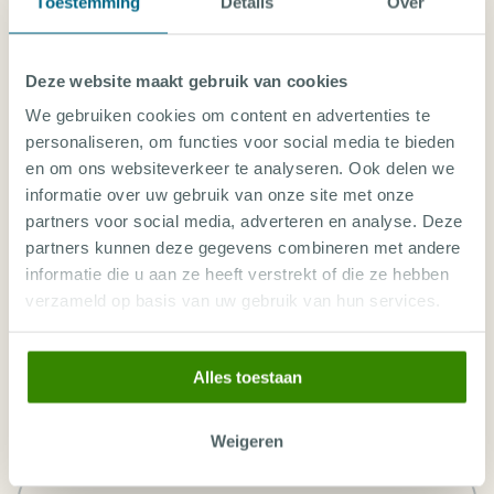
Toestemming
Details
Over
CEBU
COMBINATIEREIZEN FILIPIJNEN
Deze website maakt gebruik van cookies
We gebruiken cookies om content en advertenties te
CORON
personaliseren, om functies voor social media te bieden
en om ons websiteverkeer te analyseren. Ook delen we
informatie over uw gebruik van onze site met onze
LIVEABOARD ROUTES IN DE FILIPIJNEN
partners voor social media, adverteren en analyse. Deze
partners kunnen deze gegevens combineren met andere
LIVEABOARDS IN DE FILIPIJNEN
informatie die u aan ze heeft verstrekt of die ze hebben
verzameld op basis van uw gebruik van hun services.
MALAPASCUA
PUERTO GALERA
Alles toestaan
ROMBLON
Weigeren