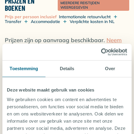
PRIJZEN EN
MEERDERE REISTIJDEN
BOEKEN
WEERGEGEVEN
Prijs per persoon inclusief
Internationale retourvlucht
Transfer
Accommodatie
Verplichte kosten in NL
Prijzen zijn op aanvraag beschikbaar.
Neem
contact met ons op!
Toestemming
Details
Over
BAHAMA'S: ONTDEK ALLE DUIKVAKANTIES
Deze website maakt gebruik van cookies
We gebruiken cookies om content en advertenties te
ANDROS
personaliseren, om functies voor social media te bieden
en om ons websiteverkeer te analyseren. Ook delen we
GRAND BAHAMA
informatie over uw gebruik van onze site met onze
partners voor social media, adverteren en analyse. Deze