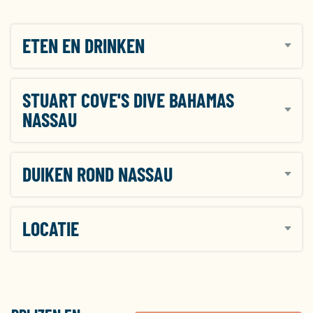
een van de hutten met zeezicht. Er zijn zowel hutten
op grondniveau als hutten die op palen staan voor
nog beter uitzicht. Verblijf je in een hut op palen, dan
ETEN EN DRINKEN
is er op de begane grond veel ruimte voor een
privéterras.
STUART COVE'S DIVE BAHAMAS
NASSAU
DUIKEN ROND NASSAU
LOCATIE