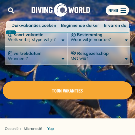
MENU
Duikvakanties zoeken
Beginnende duiker
Ervaren duiker
Soort vakantie
Bestemming
Welk verblijfstype wil je?
Waar wil je naartoe?
vertrekdatum
Reisgezelschap
Met wie?
Wanneer?
TOON VAKANTIES
Oceanië
Micronesië
Yap