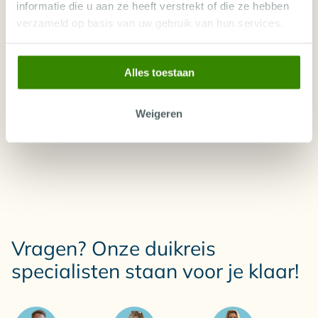
informatie die u aan ze heeft verstrekt of die ze hebben
Beste reistijd voor een duikvakantie op Yap
verzameld op basis van uw gebruik van hun services.
Een duikvakantie op Yap is het
hele jaar mogelijk
. De
Kun je manta’s zien in Yap?
manta's zijn vrijwel het hele jaar aanwezig, waardoor
elke periode geschikt is om deze bijzondere dieren te
Alles toestaan
ontmoeten. De maanden december tot en met mei
kennen vaak de rustigste zee en het beste zicht onder
Wat is de beste reistijd voor een
water.
Weigeren
duikvakantie in Yap?
Vragen? Onze duikreis
specialisten staan voor je klaar!