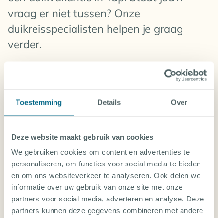
vraag er niet tussen? Onze
bestemmingen waarderen
ervaren duikers die comfortabel zijn met
duikreisspecialisten helpen je graag
stroming
verder.
Ook minder ervaren duikers kunnen op Yap duiken. Er
zijn rustige riffen waar de omstandigheden vaak
PERSOONLIJK ADVIES
goed zijn. Voor duiklocaties met meer stroming is
extra ervaring of een Advanced Open Water-brevet
Toestemming
Details
Over
aan te raden.
Meer dan alleen duiken
Deze website maakt gebruik van cookies
Hoelang is het vliegen naar Yap?
Yap is niet alleen bijzonder onder water. Het eiland
We gebruiken cookies om content en advertenties te
heeft een rijke cultuur die nog altijd goed bewaard is
personaliseren, om functies voor social media te bieden
gebleven. Je vindt er traditionele dorpen, stenen
Kun je ook leren duiken in Yap?
en om ons websiteverkeer te analyseren. Ook delen we
geldschijven en vriendelijke inwoners die trots zijn op
informatie over uw gebruik van onze site met onze
hun eiland. Hierdoor is een duikvakantie op Yap ook
partners voor social media, adverteren en analyse. Deze
boven water een bijzondere ervaring.
partners kunnen deze gegevens combineren met andere
Is Yap ook leuk als je niet duikt?