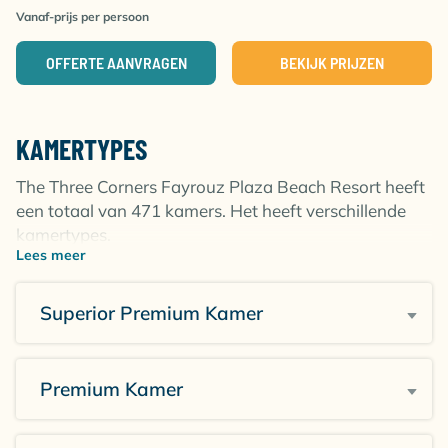
Vanaf-prijs per persoon
OFFERTE AANVRAGEN
BEKIJK PRIJZEN
KAMERTYPES
The Three Corners Fayrouz Plaza Beach Resort heeft
een totaal van 471 kamers. Het heeft verschillende
kamertypes.
Lees meer
Superior Kamer
De Superior kamer is ongeveer 28m2. De kamer heeft
Superior Premium Kamer
een zithoek, balkon met uitzicht op zee, het zwembad
of de prachtige tuinen. Er is een afzonderlijke
badkamer met douche en toilet, airconditioning,
Premium Kamer
minibar en een tv. Deze kamer is geschikt voor
maximaal 2 volwassenen en 1 kind. Tevens zijn er ook