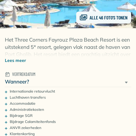
ALLE 46 FOTO'S TONEN
Het Three Corners Fayrouz Plaza Beach Resort is een
uitstekend 5* resort, gelegen vlak naast de haven van
Port Ghalib. Het resort biedt een prachtig uitzicht over
Lees meer
de Rode Zee, het heeft meerdere zwembaden, een
mooi 800 meter strand en panoramaviews vanuit de
VERTREKDATUM
jacuzzi. Optimaal genieten dus! Three Corners
Wanneer?
Fayrouz Plaza heeft een eigen vestiging van Extra
Divers waarmee je prachtige huisrif duiken kunt
Internationale retourvlucht
Inclusief luchthavenbelasting
maken, maar ook mogelijkheden hebt tot kantduiken
Luchthaven transfers
Meet, greet & retourtransfers luchthaven-accommodatie
Accommodatie
met de minibus, bootduiken en zodiac duiken.
Accommodatie o.b.v. all-inclusive
Administratiekosten
T.w.v. € 30 per boeking
SGR staat garant voor jouw betaling aan de reisorganisatie (t.w.v. € 5
Bijdrage SGR
Op zoek naar meer opties in Marsa Alam? Bekijk
per persoon)
Staat garant voor steun bij calamiteiten op reis (t.w.v. € 2,50 per 9
Bijdrage Calamiteitenfonds
personen)
andere accommodaties
hier
!
ANVR zekerheden
Gratis en uitsluitend bij Diving World
Klantenkorting
€25 pp vasteklantenkorting op een volgende reis (
voorwaarden
)