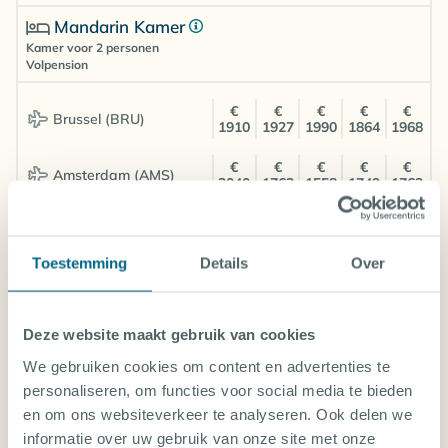
Mandarin Kamer
Kamer voor 2 personen
Volpension
€
€
€
€
€
Brussel (BRU)
1910
1927
1990
1864
1968
€
€
€
€
€
Amsterdam (AMS)
2040
1763
1558
1749
1763
TOON ALLE KAMERS EN PRIJZEN
Sepia Kamer
Kamer voor 1 persoon
Toestemming
Details
Over
Let op! Door de grote diversiteit van inkoopbronnen van Diving World
Volpension
tonen de prijslijsten geen real-time beschikbaarheid en prijzen. De prijzen
zijn gebaseerd op de goedkoopste vluchtprijzen en kamers ten tijde van
publicatie en zijn vaak afhankelijk van de dagprijzen van onze partner tour
operators. Indien de goedkoopste vluchten en accommodatietypes niet
€
€
€
€
€
Brussel (BRU)
meer beschikbaar zijn ten tijde van boeking (of offerte) bieden wij de
1910
1927
1990
1864
1968
Deze website maakt gebruik van cookies
Visumkosten IDR 500.000 (ca. €35) p.p. (bij
volgende laagste beschikbare dagprijs vrijblijvend aan voordat wij uw
boeking definitief maken.
aankomst in luchthaven)
NIET INBEGREPEN
We gebruiken cookies om content en advertenties te
€
€
€
€
€
Amsterdam (AMS)
Evt. Vertrekbelasting
2040
1763
1558
1749
1763
personaliseren, om functies voor social media te bieden
Fooien en andere persoonlijke uitgaven
en om ons websiteverkeer te analyseren. Ook delen we
Starfish Kamer
informatie over uw gebruik van onze site met onze