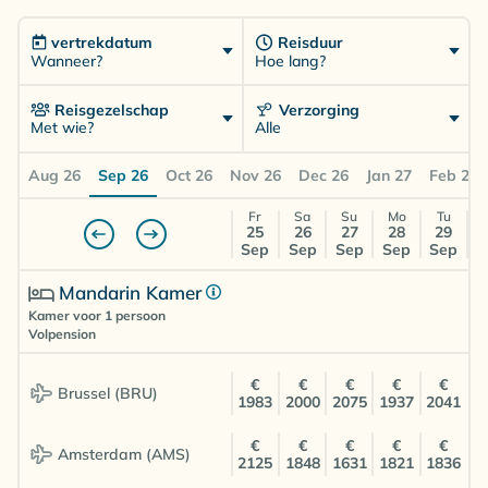
vertrekdatum
Reisduur
Wanneer?
Hoe lang?
Reisgezelschap
Verzorging
Met wie?
Alle
Aug 26
Sep 26
Oct 26
Nov 26
Dec 26
Jan 27
Feb 27
Fr
Sa
Su
Mo
Tu
25
26
27
28
29
Sep
Sep
Sep
Sep
Sep
Mandarin Kamer
Kamer voor 1 persoon
Volpension
€
€
€
€
€
Brussel (BRU)
1983
2000
2075
1937
2041
€
€
€
€
€
Amsterdam (AMS)
2125
1848
1631
1821
1836