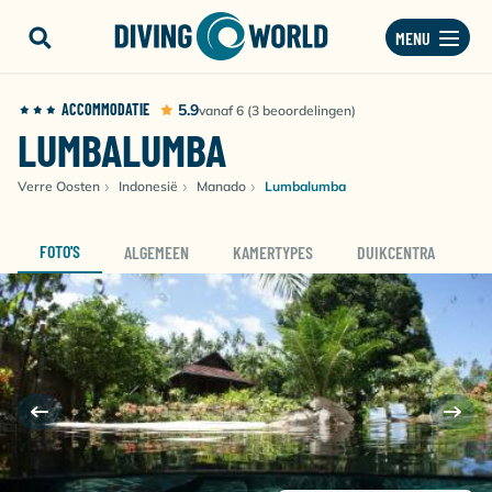
MENU
ACCOMMODATIE
5.9
vanaf 6 (3 beoordelingen)
LUMBALUMBA
Verre Oosten
Indonesië
Manado
Lumbalumba
FOTO'S
ALGEMEEN
KAMERTYPES
DUIKCENTRA
D