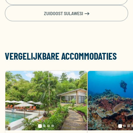
€
€
€
€
€
Amsterdam (AMS)
1955
1678
1485
1676
1690
ZUIDOOST SULAWESI
VERGELIJKBARE ACCOMMODATIES