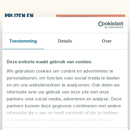
PRIJZEN EN
MEERDERE REISTIJDEN
BOEKEN
WEERGEGEVEN
Prijs per persoon inclusief
Internationale retourvlucht
Transfer
Accommodatie
Verplichte kosten in NL
Toestemming
Details
Over
Prijzen zijn op aanvraag beschikbaar.
Neem
contact met ons op!
Deze website maakt gebruik van cookies
We gebruiken cookies om content en advertenties te
personaliseren, om functies voor social media te bieden
en om ons websiteverkeer te analyseren. Ook delen we
informatie over uw gebruik van onze site met onze
SPANJE: ONTDEK ALLE DUIKVAKANTIES
partners voor social media, adverteren en analyse. Deze
partners kunnen deze gegevens combineren met andere
informatie die u aan ze heeft verstrekt of die ze hebben
CABO DE PALOS
verzameld op basis van uw gebruik van hun services.