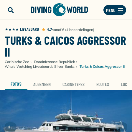
MENU
LIVEABOARD
4.7
vanaf 6 (4 beoordelingen)
TURKS & CAICOS AGGRESSOR
II
Caribische Zee
Dominicaanse Republiek
Whale Watching Liveaboards Silver Banks
Turks & Caicos Aggressor II
FOTO'S
ALGEMEEN
CABINETYPES
ROUTES
LOCAT