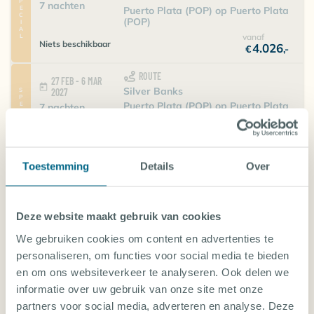
SPECIAL
7 nachten
Puerto Plata (POP) op Puerto Plata
(POP)
vanaf
Niets beschikbaar
4.026
€
,-
ROUTE
27 FEB - 6 MAR
Silver Banks
SPECIAL
2027
Puerto Plata (POP) op Puerto Plata
7 nachten
(POP)
vanaf
Niets beschikbaar
3.941
€
,-
Toestemming
Details
Over
ROUTE
6 - 13 MAR 2027
Silver Banks
SPECIAL
7 nachten
Puerto Plata (POP) op Puerto Plata
(POP)
Deze website maakt gebruik van cookies
vanaf
Niets beschikbaar
4.026
We gebruiken cookies om content en advertenties te
€
,-
personaliseren, om functies voor social media te bieden
ROUTE
en om ons websiteverkeer te analyseren. Ook delen we
13 - 20 MAR 2027
Silver Banks
SPECIAL
informatie over uw gebruik van onze site met onze
7 nachten
Puerto Plata (POP) op Puerto Plata
partners voor social media, adverteren en analyse. Deze
(POP)