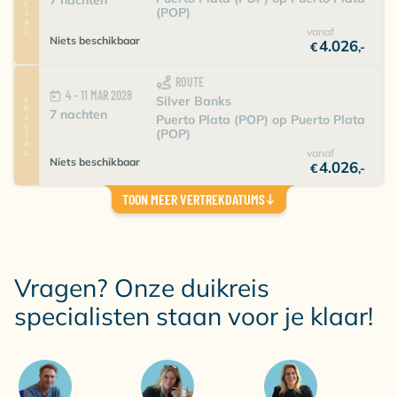
SPECIAL
(POP)
vanaf
Niets beschikbaar
4.026
€
,-
ROUTE
4 - 11 MAR 2028
Silver Banks
SPECIAL
7 nachten
Puerto Plata (POP) op Puerto Plata
(POP)
vanaf
Niets beschikbaar
4.026
€
,-
TOON MEER VERTREKDATUMS
Vragen? Onze duikreis
specialisten staan voor je klaar!