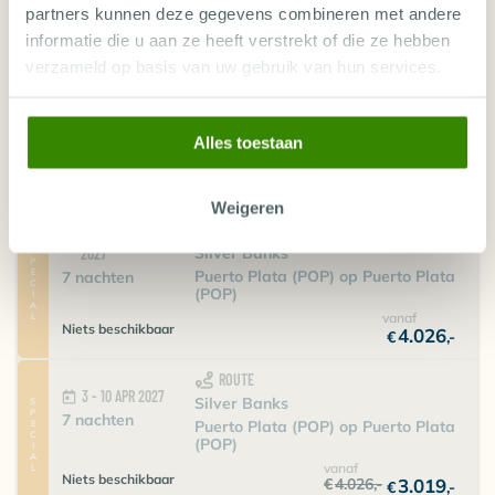
partners kunnen deze gegevens combineren met andere
vanaf
Niets beschikbaar
3.941
€
,-
informatie die u aan ze heeft verstrekt of die ze hebben
verzameld op basis van uw gebruik van hun services.
ROUTE
20 - 27 MAR 2027
Silver Banks
SPECIAL
7 nachten
Puerto Plata (POP) op Puerto Plata
(POP)
Alles toestaan
vanaf
Niets beschikbaar
4.026
€
,-
Weigeren
ROUTE
27 MAR - 3 APR
Silver Banks
SPECIAL
2027
Puerto Plata (POP) op Puerto Plata
7 nachten
(POP)
vanaf
Niets beschikbaar
4.026
€
,-
ROUTE
3 - 10 APR 2027
Silver Banks
SPECIAL
7 nachten
Puerto Plata (POP) op Puerto Plata
(POP)
vanaf
Niets beschikbaar
€
4.026
,-
3.019
€
,-