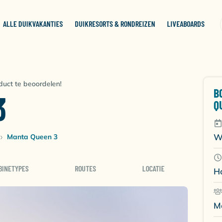
ALLE DUIKVAKANTIES
DUIKRESORTS & RONDREIZEN
LIVEABOARDS
duct te beoordelen!
B
3
Q
W
Manta Queen 3
BINETYPES
ROUTES
LOCATIE
H
M