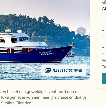
Al
Va
To
ALLE 39 FOTO'S TONEN
 en beleef een geweldige liveaboard aan de
uxe geniet je van een heerlijke cruise en duik je
Similan Eilanden.