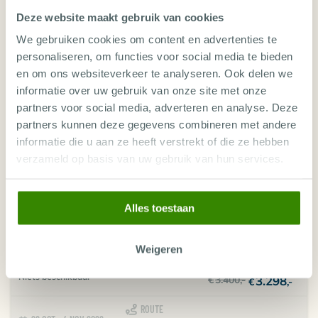
vanaf
Deze website maakt gebruik van cookies
10 van 18 plekken vrij
€
3.400
,-
2.968
€
,-
We gebruiken cookies om content en advertenties te
ROUTE
personaliseren, om functies voor social media te bieden
22 SEP - 3 OCT 2026
Ambon - Banda Sea - Alor - Maumere
11 nachten
en om ons websiteverkeer te analyseren. Ook delen we
Maumere (CGK) op Ambon (CGK)
informatie over uw gebruik van onze site met onze
vanaf
Niets beschikbaar
partners voor social media, adverteren en analyse. Deze
€
4.700
,-
4.559
€
,-
partners kunnen deze gegevens combineren met andere
ROUTE
informatie die u aan ze heeft verstrekt of die ze hebben
4 - 15 OCT 2026
Biodiversity Special Ring of Fire - Ambon - Banda Sea - Alor- Maumere (12days)
11 nachten
verzameld op basis van uw gebruik van hun services.
Ambon (CGK) op Maumere (CGK)
vanaf
4 van 18 plekken vrij
€
4.700
,-
4.559
€
,-
Alles toestaan
ROUTE
16 - 25 OCT 2026
Maumere - Komodo - Bali
9 nachten
Weigeren
Maumere (CGK) op Benoa, Bali (CGK)
vanaf
Niets beschikbaar
€
3.400
,-
3.298
€
,-
ROUTE