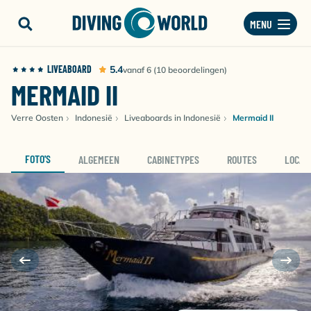
MENU
LIVEABOARD
5.4
vanaf 6 (10 beoordelingen)
MERMAID II
Verre Oosten
Indonesië
Liveaboards in Indonesië
Mermaid II
FOTO'S
ALGEMEEN
CABINETYPES
ROUTES
LOCAT