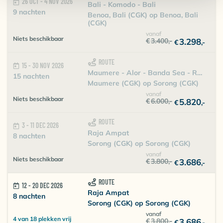
26 OCT - 4 NOV 2026
Bali - Komodo - Bali
9 nachten
Benoa, Bali (CGK) op Benoa, Bali
(CGK)
vanaf
Niets beschikbaar
€
3.400
,-
3.298
€
,-
ROUTE
15 - 30 NOV 2026
Maumere - Alor - Banda Sea - Raja Ampat
15 nachten
Maumere (CGK) op Sorong (CGK)
vanaf
Niets beschikbaar
€
6.000
,-
5.820
€
,-
ROUTE
3 - 11 DEC 2026
Raja Ampat
8 nachten
Sorong (CGK) op Sorong (CGK)
vanaf
Niets beschikbaar
€
3.800
,-
3.686
€
,-
ROUTE
12 - 20 DEC 2026
Raja Ampat
8 nachten
Sorong (CGK) op Sorong (CGK)
vanaf
4 van 18 plekken vrij
€
3.800
,-
3.686
€
,-