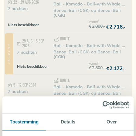
22 - 29 AUG 2026
Bali - Komodo - Bali-with Whale Sharks of Saleh Bay (8 days)
7 nachten
Benoa, Bali (CGK) op Benoa, Bali
(CGK)
vanaf
Niets beschikbaar
€
2.800
,-
2.716
€
,-
ROUTE
29 AUG - 5 SEP
Bali - Komodo - Bali-with Whale Sharks of Saleh Bay (8 days)
SPECIAL
2026
Benoa, Bali (CGK) op Benoa, Bali
7 nachten
(CGK)
vanaf
Niets beschikbaar
€
2.800
,-
2.172
€
,-
ROUTE
5 - 12 SEP 2026
Bali - Komodo - Bali-with Whale Sharks of Saleh Bay (8 days)
7 nachten
Benoa, Bali (CGK) op Benoa, Bali
(CGK)
vanaf
Niets beschikbaar
€
2.800
,-
2.716
€
,-
Toestemming
Details
Over
ROUTE
12 - 21 SEP 2026
SPECIAL
Bali - Komodo - Maumere-with Whale Sharks of Saleh Bay (8 days)
9 nachten
Benoa, Bali (CGK) op Maumere (CGK)