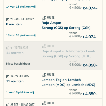
vanaf
14 van 18 plekken vrij
€
4.200
,-
4.074
€
,-
ROUTE
26 JAN - 3 FEB 2027
Raja Ampat
8 nachten
Sorong (CGK) op Sorong (CGK)
vanaf
18 van 18 plekken vrij
€
4.200
,-
4.074
€
,-
ROUTE
4 - 15 FEB 2027
Raja Ampat - Halmahera - Lembeh
11 nachten
Sorong (CGK) op Sorong (MDC)
vanaf
Niets beschikbaar
€
5.000
,-
4.850
€
,-
ROUTE
16 - 27 FEB 2027
Lembeh-Togian-Lembeh
11 nachten
Lembeh (MDC) op Lembeh (MDC)
vanaf
1 van 18 plekken vrij
€
5.000
,-
4.850
€
,-
ROUTE
28 FEB - 11 MAR 2027