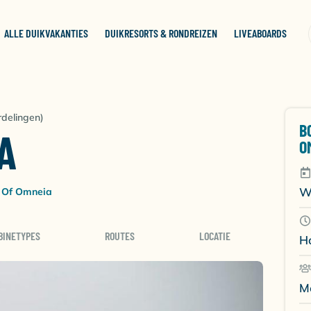
ALLE DUIKVAKANTIES
DUIKRESORTS & RONDREIZEN
LIVEABOARDS
rdelingen)
B
A
O
W
 Of Omneia
BINETYPES
ROUTES
LOCATIE
H
M