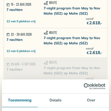
ROUTE
15 - 22 AUG 2026
7-night program from May to Nov
7 nachten
Mahe (SEZ) op Mahe (SEZ)
vanaf
12 van 0 plekken vrij
2.618
€
,-
ROUTE
22 - 29 AUG 2026
7-night program from May to Nov
7 nachten
Mahe (SEZ) op Mahe (SEZ)
vanaf
12 van 0 plekken vrij
2.618
€
,-
ROUTE
29 AUG - 5 SEP 2026
7-night program from May to Nov
7 nachten
Mahe (SEZ) op Mahe (SEZ)
vanaf
Niets beschikbaar
2.618
€
,-
ROUTE
5 - 12 SEP 2026
7-night program from May to Nov
7 nachten
Toestemming
Details
Over
Mahe (SEZ) op Mahe (SEZ)
vanaf
12 van 0 plekken vrij