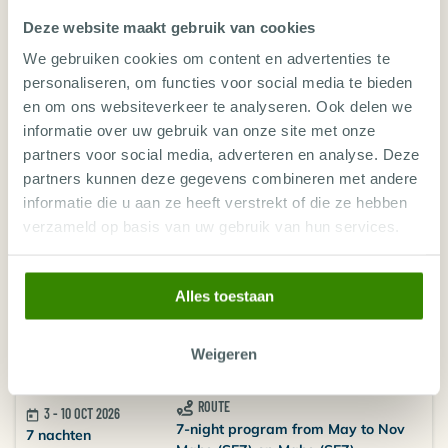
2.618
€
,-
Deze website maakt gebruik van cookies
ROUTE
12 - 19 SEP 2026
We gebruiken cookies om content en advertenties te
7-night program from May to Nov
7 nachten
personaliseren, om functies voor social media te bieden
Mahe (SEZ) op Mahe (SEZ)
en om ons websiteverkeer te analyseren. Ook delen we
vanaf
12 van 0 plekken vrij
2.618
€
,-
informatie over uw gebruik van onze site met onze
partners voor social media, adverteren en analyse. Deze
ROUTE
19 - 26 SEP 2026
partners kunnen deze gegevens combineren met andere
7-night program from May to Nov
7 nachten
informatie die u aan ze heeft verstrekt of die ze hebben
Mahe (SEZ) op Mahe (SEZ)
verzameld op basis van uw gebruik van hun services.
vanaf
11 van 0 plekken vrij
2.618
€
,-
ROUTE
26 SEP - 3 OCT 2026
Alles toestaan
7-night program from May to Nov
7 nachten
Mahe (SEZ) op Mahe (SEZ)
vanaf
Weigeren
Niets beschikbaar
2.618
€
,-
ROUTE
3 - 10 OCT 2026
7-night program from May to Nov
7 nachten