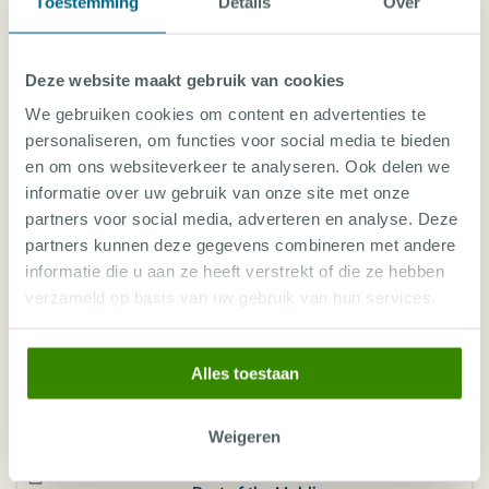
Toestemming
Details
Over
13 van 36 plekken vrij
€
3.243
,-
2.595
€
,-
ROUTE
12 - 19 SEP 2026
Classic North
Deze website maakt gebruik van cookies
SPECIAL
7 nachten
Dharavandhoo (MLE) op
We gebruiken cookies om content en advertenties te
Dharavandhoo (MLE)
personaliseren, om functies voor social media te bieden
vanaf
28 van 36 plekken vrij
€
3.243
,-
2.595
€
,-
en om ons websiteverkeer te analyseren. Ook delen we
informatie over uw gebruik van onze site met onze
ROUTE
19 - 26 SEP 2026
partners voor social media, adverteren en analyse. Deze
SPECIAL
Classic North
7 nachten
partners kunnen deze gegevens combineren met andere
Dharavandhoo (MLE) op Male (MLE)
informatie die u aan ze heeft verstrekt of die ze hebben
vanaf
32 van 36 plekken vrij
€
3.243
,-
2.595
€
,-
verzameld op basis van uw gebruik van hun services.
ROUTE
26 SEP - 3 OCT 2026
Best of the Maldives
7 nachten
Alles toestaan
Male (MLE) op Male (MLE)
vanaf
16 van 0 plekken vrij
2.787
€
,-
Weigeren
ROUTE
3 - 10 OCT 2026