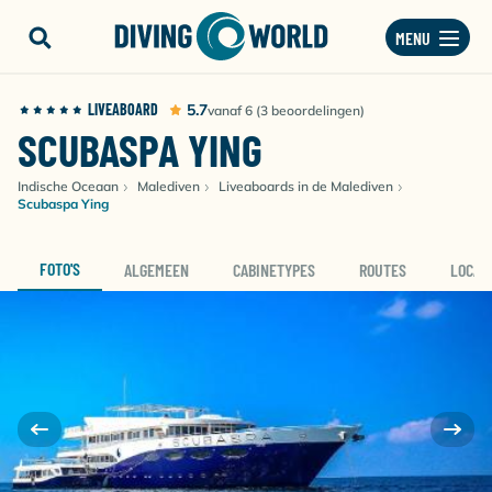
MENU
LIVEABOARD
5.7
vanaf 6 (3 beoordelingen)
SCUBASPA YING
Indische Oceaan
Malediven
Liveaboards in de Malediven
Scubaspa Ying
FOTO'S
ALGEMEEN
CABINETYPES
ROUTES
LOCAT