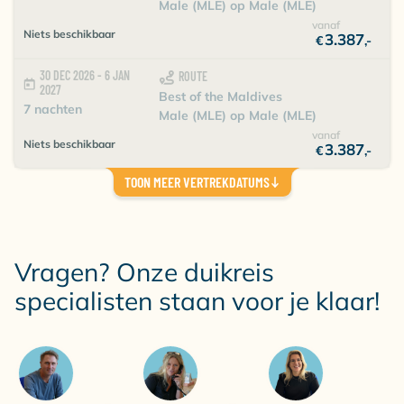
Male (MLE) op Male (MLE)
vanaf
Niets beschikbaar
3.387
€
,-
30 DEC 2026 - 6 JAN
ROUTE
2027
Best of the Maldives
7 nachten
Male (MLE) op Male (MLE)
vanaf
Niets beschikbaar
3.387
€
,-
TOON MEER VERTREKDATUMS
Vragen? Onze duikreis
specialisten staan voor je klaar!