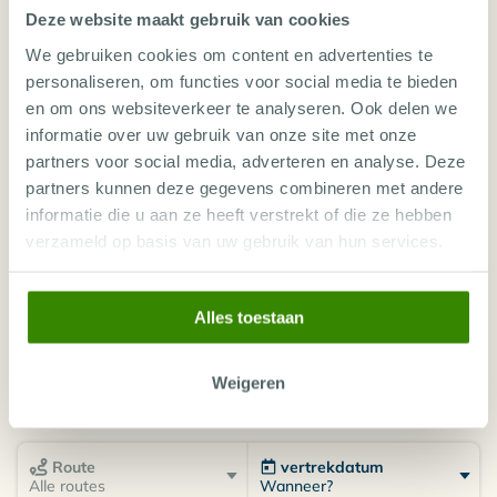
MALEDIVEN ZUIDELIJKE ATOLLEN -
• Binnen-bar op het restaurant dek
Deze website maakt gebruik van cookies
SHARKTASTIC
• Open koffie bar op het kapiteinsdek
We gebruiken cookies om content en advertenties te
• Overdekt/binnen restaurant
personaliseren, om functies voor social media te bieden
• De nieuwste navigatiesystemen
en om ons websiteverkeer te analyseren. Ook delen we
MALEDIVEN: DIEPE ZUIDELIJKE
• Air compressoren van 16mc / per uur, per stuk
informatie over uw gebruik van onze site met onze
• 29 aluminium duikflessen, octopus int / din
ATOLLEN
partners voor social media, adverteren en analyse. Deze
aansluiting, 12 lt. per stuk
partners kunnen deze gegevens combineren met andere
• 2 aluminium zuurstoftanks, mono- aansluiting ,int /
informatie die u aan ze heeft verstrekt of die ze hebben
din 5 lt. per stuk
LOCATIE
verzameld op basis van uw gebruik van hun services.
• Medische zuurstoftank
• Duikuitrusting verhuur aan boord
• Het is mogelijk om PADI certificering te behalen aan
Alles toestaan
boord
PRIJZEN EN BOEKEN
Weigeren
Route
vertrekdatum
Wanneer?
Alle routes