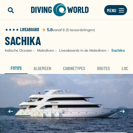
MENU
LIVEABOARD
5.8
vanaf 6 (5 beoordelingen)
SACHIKA
Indische Oceaan
Malediven
Liveaboards in de Malediven
Sachika
FOTO'S
ALGEMEEN
CABINETYPES
ROUTES
LOCAT