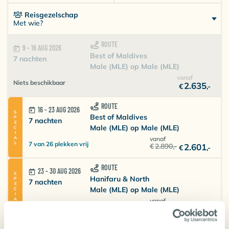
Reisgezelschap
Met wie?
ROUTE
9 - 16 AUG 2026
Best of Maldives
7 nachten
Male (MLE) op Male (MLE)
vanaf
Niets beschikbaar
2.635
€
,-
ROUTE
16 - 23 AUG 2026
SPECIAL
Best of Maldives
7 nachten
Male (MLE) op Male (MLE)
vanaf
7 van 26 plekken vrij
€
2.890
,-
2.601
€
,-
ROUTE
23 - 30 AUG 2026
SPECIAL
Hanifaru & North
7 nachten
Male (MLE) op Male (MLE)
vanaf
5 van 26 plekken vrij
€
2.740
,-
2.466
€
,-