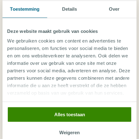
ROUTE
6 - 13 SEP 2026
Best of Maldives
Toestemming
Details
Over
7 nachten
Male (MLE) op Male (MLE)
vanaf
8 van 26 plekken vrij
2.890
€
,-
Deze website maakt gebruik van cookies
ROUTE
13 - 20 SEP 2026
We gebruiken cookies om content en advertenties te
SPECIAL
Best of Maldives
7 nachten
personaliseren, om functies voor social media te bieden
Male (MLE) op Male (MLE)
en om ons websiteverkeer te analyseren. Ook delen we
vanaf
13 van 26 plekken vrij
€
2.740
,-
2.192
€
,-
informatie over uw gebruik van onze site met onze
partners voor social media, adverteren en analyse. Deze
ROUTE
20 - 27 SEP 2026
partners kunnen deze gegevens combineren met andere
Best of Maldives
7 nachten
informatie die u aan ze heeft verstrekt of die ze hebben
Male (MLE) op Male (MLE)
verzameld op basis van uw gebruik van hun services.
vanaf
5 van 26 plekken vrij
2.890
€
,-
ROUTE
Alles toestaan
4 - 11 OCT 2026
Best of Maldives
7 nachten
Male (MLE) op Male (MLE)
Weigeren
vanaf
9 van 0 plekken vrij
2.635
€
,-