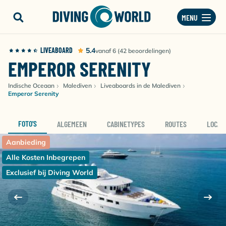
MENU
LIVEABOARD
5.4
vanaf 6 (42 beoordelingen)
EMPEROR SERENITY
Indische Oceaan
Malediven
Liveaboards in de Malediven
Emperor Serenity
FOTO'S
ALGEMEEN
CABINETYPES
ROUTES
LOCAT
Aanbieding
Alle Kosten Inbegrepen
Exclusief bij Diving World