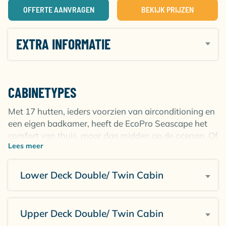
OFFERTE AANVRAGEN
BEKIJK PRIJZEN
EXTRA INFORMATIE
CABINETYPES
Met 17 hutten, ieders voorzien van airconditioning en
een eigen badkamer, heeft de EcoPro Seascape het
comfort van thuis, maar dan midden op de oceaan. Of
Lees meer
je nu ontspant na een dag duiken of geniet van het
uitzicht vanuit je cabine, hier vind je de rust na een
drukke dag.
Lower Deck Double/ Twin Cabin
Upper Deck Double/ Twin Cabin