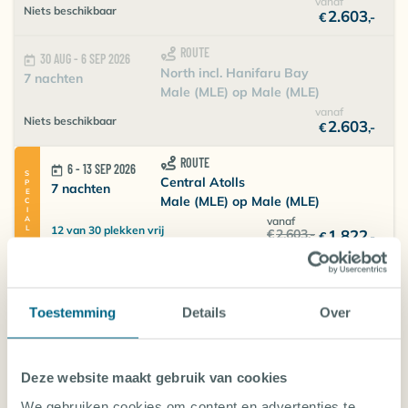
vanaf
Niets beschikbaar
2.603
€
,-
ROUTE
30 AUG - 6 SEP 2026
North incl. Hanifaru Bay
7 nachten
Male (MLE) op Male (MLE)
vanaf
Niets beschikbaar
2.603
€
,-
ROUTE
6 - 13 SEP 2026
SPECIAL
Central Atolls
7 nachten
Male (MLE) op Male (MLE)
vanaf
12 van 30 plekken vrij
€
2.603
,-
1.822
€
,-
ROUTE
13 - 20 SEP 2026
SPECIAL
North incl. Hanifaru Bay
7 nachten
Male (MLE) op Male (MLE)
Toestemming
Details
Over
vanaf
4 van 30 plekken vrij
€
2.603
,-
1.822
€
,-
Deze website maakt gebruik van cookies
ROUTE
20 - 30 SEP 2026
North incl. Hanifaru Bay
We gebruiken cookies om content en advertenties te