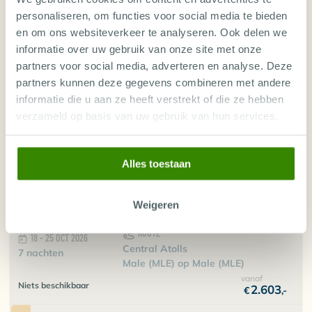
SPECIAL
10 nachten
Male (MLE) op Male (MLE)
personaliseren, om functies voor social media te bieden
vanaf
en om ons websiteverkeer te analyseren. Ook delen we
Niets beschikbaar
€
3.447
,-
2.930
€
,-
informatie over uw gebruik van onze site met onze
30 SEP - 11 OCT
ROUTE
partners voor social media, adverteren en analyse. Deze
SPECIAL
2026
North incl. Hanifaru Bay
partners kunnen deze gegevens combineren met andere
11 nachten
Male (MLE) op Male (MLE)
informatie die u aan ze heeft verstrekt of die ze hebben
vanaf
verzameld op basis van uw gebruik van hun services.
15 van 30 plekken vrij
€
4.091
,-
2.864
€
,-
ROUTE
11 - 18 OCT 2026
Alles toestaan
Central Atolls
7 nachten
Male (MLE) op Male (MLE)
vanaf
Niets beschikbaar
2.603
Weigeren
€
,-
ROUTE
18 - 25 OCT 2026
Central Atolls
7 nachten
Male (MLE) op Male (MLE)
vanaf
Niets beschikbaar
2.603
€
,-