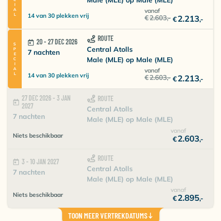
vanaf
14 van 30 plekken vrij
€
2.603
,-
2.213
€
,-
ROUTE
20 - 27 DEC 2026
SPECIAL
Central Atolls
7 nachten
Male (MLE) op Male (MLE)
vanaf
14 van 30 plekken vrij
€
2.603
,-
2.213
€
,-
27 DEC 2026 - 3 JAN
ROUTE
2027
Central Atolls
7 nachten
Male (MLE) op Male (MLE)
vanaf
Niets beschikbaar
2.603
€
,-
ROUTE
3 - 10 JAN 2027
Central Atolls
7 nachten
Male (MLE) op Male (MLE)
vanaf
Niets beschikbaar
2.895
€
,-
TOON MEER VERTREKDATUMS