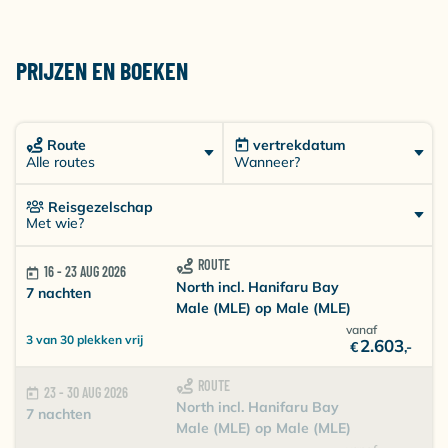
PRIJZEN EN BOEKEN
Route
vertrekdatum
Wanneer?
Alle routes
Reisgezelschap
Met wie?
ROUTE
16 - 23 AUG 2026
North incl. Hanifaru Bay
7 nachten
Male (MLE) op Male (MLE)
vanaf
3 van 30 plekken vrij
2.603
€
,-
ROUTE
23 - 30 AUG 2026
North incl. Hanifaru Bay
7 nachten
Male (MLE) op Male (MLE)