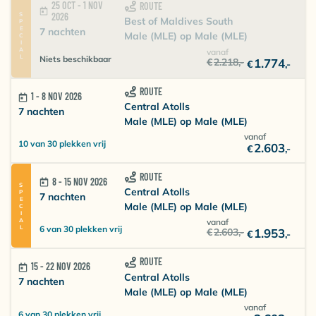
25 OCT - 1 NOV
ROUTE
SPECIAL
2026
Best of Maldives South
7 nachten
Male (MLE) op Male (MLE)
vanaf
Niets beschikbaar
€
2.218
,-
1.774
€
,-
ROUTE
1 - 8 NOV 2026
Central Atolls
7 nachten
Male (MLE) op Male (MLE)
vanaf
10 van 30 plekken vrij
2.603
€
,-
ROUTE
8 - 15 NOV 2026
SPECIAL
Central Atolls
7 nachten
Male (MLE) op Male (MLE)
vanaf
6 van 30 plekken vrij
€
2.603
,-
1.953
€
,-
ROUTE
15 - 22 NOV 2026
Central Atolls
7 nachten
Male (MLE) op Male (MLE)
vanaf
6 van 30 plekken vrij