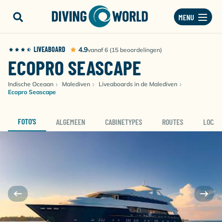
MENU
LIVEABOARD
4.9
vanaf 6 (15 beoordelingen)
ECOPRO SEASCAPE
Indische Oceaan
Malediven
Liveaboards in de Malediven
Ecopro Seascape
FOTO'S
ALGEMEEN
CABINETYPES
ROUTES
LOCAT