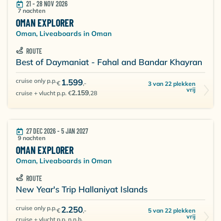
21 - 28 NOV 2026
7 nachten
OMAN EXPLORER
Oman, Liveaboards in Oman
ROUTE
Best of Daymaniat - Fahal and Bandar Khayran
cruise only p.p.
1.599
€
,-
3 van 22 plekken
vrij
2.159
cruise + vlucht p.p. €
,28
27 DEC 2026 - 5 JAN 2027
9 nachten
OMAN EXPLORER
Oman, Liveaboards in Oman
ROUTE
New Year's Trip Hallaniyat Islands
cruise only p.p.
2.250
5 van 22 plekken
€
,-
vrij
cruise + vlucht p.p. n.n.b.