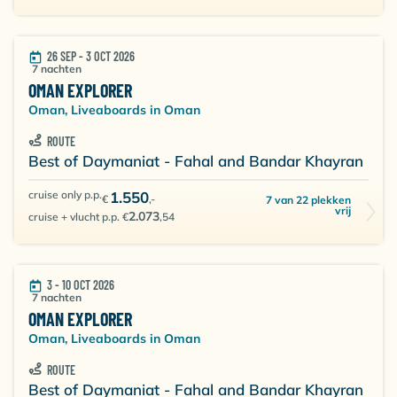
kleine wrakken die grote hoeveelheden vis en ander
leven aantrekken, zoals zwartpuntrifhaaien, roggen
en schildpadden.
26 SEP - 3 OCT 2026
7 nachten
De drop-offs van
Ras Abu Dhaut
of
Dawood
zijn
OMAN EXPLORER
fenomenaal! Ras Abu Dhaut bestaat uit een kleine
Oman, Liveaboards in Oman
groep eilanden met stijle muren aan de oostkant en
ROUTE
ondiepe riffen aan de westkant. Er is eveneens een
Best of Daymaniat - Fahal and Bandar Khayran
klein wrak aanwezig. De duiken variëren van 3 tot 40
meter diepte en zijn geschikt voor zowel beginnende
cruise only p.p.
1.550
€
,-
7 van 22 plekken
vrij
als gevorderde duikers.
2.073
cruise + vlucht p.p. €
,54
3 - 10 OCT 2026
7 nachten
OMAN EXPLORER
Oman, Liveaboards in Oman
ROUTE
Best of Daymaniat - Fahal and Bandar Khayran