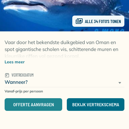
ALLE 34 FOTO'S TONEN
Vaar door het bekendste duikgebied van Oman en
spot gigantische scholen vis, schitterende muren en
kleurrijke riffen vol gezond koraal.
Lees meer
De Daymaniyat Eilanden
is waarschijnlijk het
VERTREKDATUM
bekendste duikgebied in Oman. Deze reeks van
Wanneer?
eilanden voor de kust van Muscat is UNESCO
werelderfgoed en biedt duikers ongerepte
Vanaf-prijs per persoon
koraaltuinen, muren en een overvloed aan maritiem
leven. Verschillende haaiensoorten brengen graag
OFFERTE AANVRAGEN
BEKIJK VERTREKSCHEMA
een bezoek aan de riffen, waaronder af en toe een
luipaardhaai.