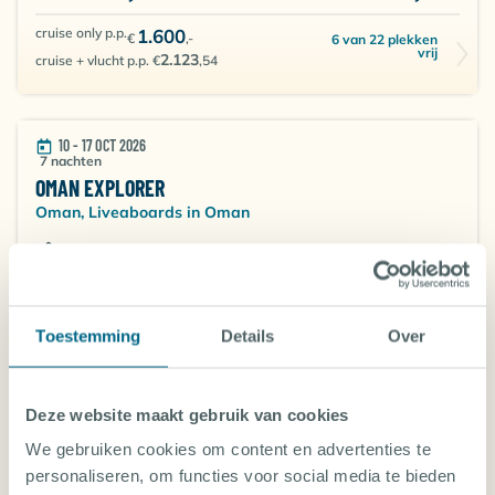
cruise only p.p.
1.600
€
,-
6 van 22 plekken
vrij
2.123
cruise + vlucht p.p. €
,54
10 - 17 OCT 2026
7 nachten
OMAN EXPLORER
Oman, Liveaboards in Oman
ROUTE
Best of Daymaniat - Fahal and Bandar Khayran
cruise only p.p.
1.600
€
,-
13 van 22
Toestemming
Details
Over
plekken vrij
2.182
cruise + vlucht p.p. €
,54
Deze website maakt gebruik van cookies
7 - 14 NOV 2026
7 nachten
We gebruiken cookies om content en advertenties te
OMAN EXPLORER
personaliseren, om functies voor social media te bieden