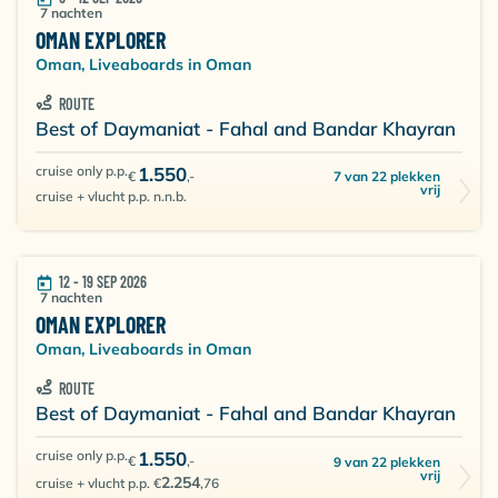
7 nachten
"Al Munasseir"
, een Engels troepentransportschip
OMAN EXPLORER
van 3000 ton, afgezonken door de Koninklijke Marine
Oman, Liveaboards in Oman
van Oman in 2003. Het schip is 84 meter lang en ruim
14 meter breed en ligt rechtop op een zandbodem
ROUTE
met een maximale diepte van 30 meter. Het heeft zich
Best of Daymaniat - Fahal and Bandar Khayran
nu al ontwikkeld tot een prachtige duikstek. Het
cruise only p.p.
1.550
7 van 22 plekken
€
,-
hoogste punt van het schip ligt slechts 6 meter onder
vrij
cruise + vlucht p.p. n.n.b.
het wateroppervlak! Deze plek is de favoriete stek
van grote scholen zeebarbeel en snappers. Harde
koralen bedekken de verwrongen resten van het
12 - 19 SEP 2026
schip. Het enorme motorblok wordt opgesierd door
7 nachten
glanzende, kleurrijke zachte koralen die zachtjes
OMAN EXPLORER
meedeinen op de stroom die wordt veroorzaakt door
Oman, Liveaboards in Oman
de overvloed aan vis.
ROUTE
Best of Daymaniat - Fahal and Bandar Khayran
Het eiland Fahal
biedt een ongelofelijke hoeveelheid
koraalsoorten. Er bestaat een kans dat je onderweg
cruise only p.p.
1.550
€
,-
9 van 22 plekken
dolfijnen tegen komt die hier leven. Er liggen twee
vrij
2.254
cruise + vlucht p.p. €
,76