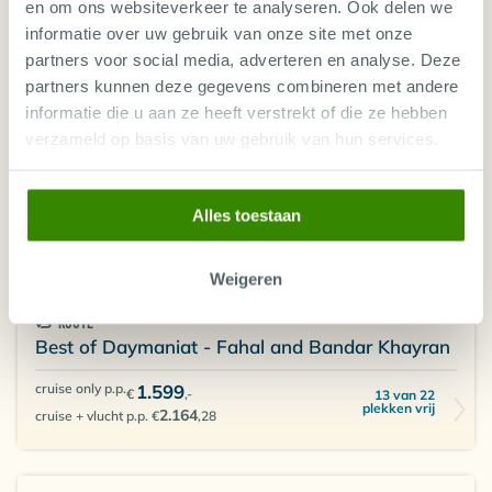
Oman, Liveaboards in Oman
en om ons websiteverkeer te analyseren. Ook delen we
informatie over uw gebruik van onze site met onze
ROUTE
partners voor social media, adverteren en analyse. Deze
Best of Daymaniat - Fahal and Bandar Khayran
partners kunnen deze gegevens combineren met andere
cruise only p.p.
1.600
informatie die u aan ze heeft verstrekt of die ze hebben
2 van 22 plekken
€
,-
vrij
cruise + vlucht p.p. n.n.b.
verzameld op basis van uw gebruik van hun services.
Alles toestaan
14 - 21 NOV 2026
7 nachten
OMAN EXPLORER
Weigeren
Oman, Liveaboards in Oman
ROUTE
Best of Daymaniat - Fahal and Bandar Khayran
cruise only p.p.
1.599
€
,-
13 van 22
plekken vrij
2.164
cruise + vlucht p.p. €
,28