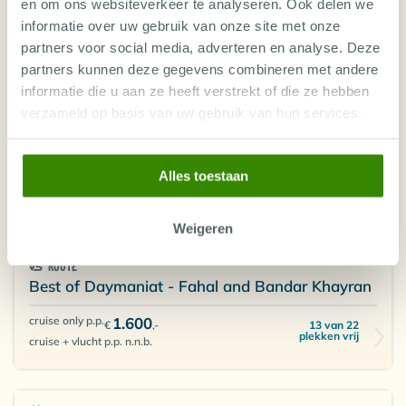
Oman, Liveaboards in Oman
en om ons websiteverkeer te analyseren. Ook delen we
informatie over uw gebruik van onze site met onze
ROUTE
partners voor social media, adverteren en analyse. Deze
Best of Daymaniat - Fahal and Bandar Khayran
partners kunnen deze gegevens combineren met andere
cruise only p.p.
1.600
informatie die u aan ze heeft verstrekt of die ze hebben
2 van 22 plekken
€
,-
vrij
cruise + vlucht p.p. n.n.b.
verzameld op basis van uw gebruik van hun services.
Alles toestaan
14 - 21 NOV 2026
7 nachten
OMAN EXPLORER
Weigeren
Oman, Liveaboards in Oman
ROUTE
Best of Daymaniat - Fahal and Bandar Khayran
cruise only p.p.
1.600
13 van 22
€
,-
plekken vrij
cruise + vlucht p.p. n.n.b.