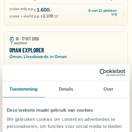
cruise only p.p.
1.600
€
,-
6 van 22 plekken
vrij
2.109
cruise + vlucht p.p. €
,12
10 - 17 OCT 2026
7 nachten
OMAN EXPLORER
Oman, Liveaboards in Oman
ROUTE
Best of Daymaniat - Fahal and Bandar Khayran
cruise only p.p.
1.599
€
,-
13 van 22
Toestemming
Details
Over
plekken vrij
2.293
cruise + vlucht p.p. €
,24
Deze website maakt gebruik van cookies
7 - 14 NOV 2026
We gebruiken cookies om content en advertenties te
7 nachten
OMAN EXPLORER
personaliseren, om functies voor social media te bieden