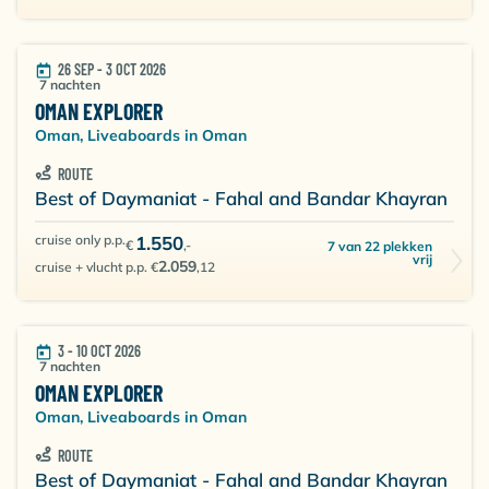
koraal en het leven onder water nog volledig in tact.
Het behoud van dit natuurschoon is een van de
belangrijkste zorgen en er wordt alles aan gedaan om
26 SEP - 3 OCT 2026
in harmonie met de omgeving te duiken.
7 nachten
OMAN EXPLORER
Oman, Liveaboards in Oman
ROUTE
Best of Daymaniat - Fahal and Bandar Khayran
cruise only p.p.
1.550
€
,-
7 van 22 plekken
vrij
2.059
cruise + vlucht p.p. €
,12
3 - 10 OCT 2026
7 nachten
OMAN EXPLORER
Oman, Liveaboards in Oman
ROUTE
Best of Daymaniat - Fahal and Bandar Khayran