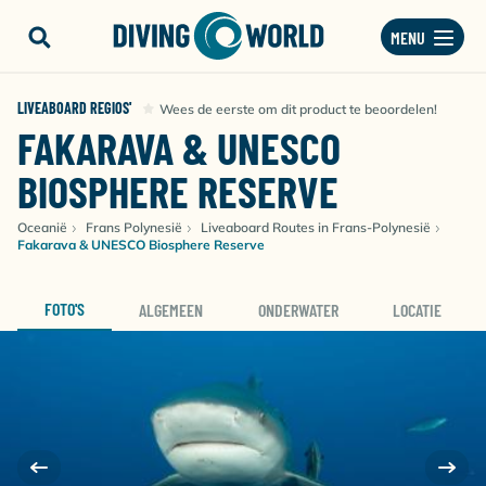
MENU
LIVEABOARD REGIOS'
Wees de eerste om dit product te beoordelen!
FAKARAVA & UNESCO
BIOSPHERE RESERVE
Oceanië
Frans Polynesië
Liveaboard Routes in Frans-Polynesië
Fakarava & UNESCO Biosphere Reserve
FOTO'S
ALGEMEEN
ONDERWATER
LOCATIE