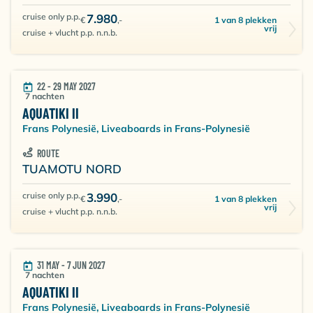
cruise only p.p.
7.980
1 van 8 plekken
€
,-
vrij
cruise + vlucht p.p. n.n.b.
22 - 29 MAY 2027
7 nachten
AQUATIKI II
Frans Polynesië, Liveaboards in Frans-Polynesië
ROUTE
TUAMOTU NORD
cruise only p.p.
3.990
1 van 8 plekken
€
,-
vrij
cruise + vlucht p.p. n.n.b.
31 MAY - 7 JUN 2027
7 nachten
AQUATIKI II
Frans Polynesië, Liveaboards in Frans-Polynesië