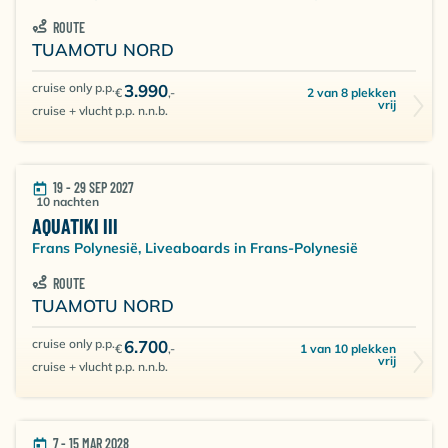
ROUTE
TUAMOTU NORD
cruise only p.p.
3.990
2 van 8 plekken
€
,-
vrij
cruise + vlucht p.p. n.n.b.
19 - 29 SEP 2027
10 nachten
AQUATIKI III
Frans Polynesië, Liveaboards in Frans-Polynesië
ROUTE
TUAMOTU NORD
cruise only p.p.
6.700
1 van 10 plekken
€
,-
vrij
cruise + vlucht p.p. n.n.b.
7 - 15 MAR 2028