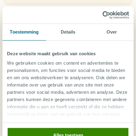
29 MAR - 7 APR 2028
9 nachten
AQUATIKI II
Toestemming
Details
Over
Frans Polynesië, Liveaboards in Frans-Polynesië
ROUTE
Deze website maakt gebruik van cookies
TUAMOTU NORD
We gebruiken cookies om content en advertenties te
cruise only p.p.
5.310
6 van 8 plekken
€
,-
personaliseren, om functies voor social media te bieden
vrij
cruise + vlucht p.p. n.n.b.
en om ons websiteverkeer te analyseren. Ook delen we
informatie over uw gebruik van onze site met onze
partners voor social media, adverteren en analyse. Deze
9 - 17 APR 2028
partners kunnen deze gegevens combineren met andere
8 nachten
AQUATIKI II
informatie die u aan ze heeft verstrekt of die ze hebben
verzameld op basis van uw gebruik van hun services.
Frans Polynesië, Liveaboards in Frans-Polynesië
ROUTE
TUAMOTU NORD
Alles toestaan