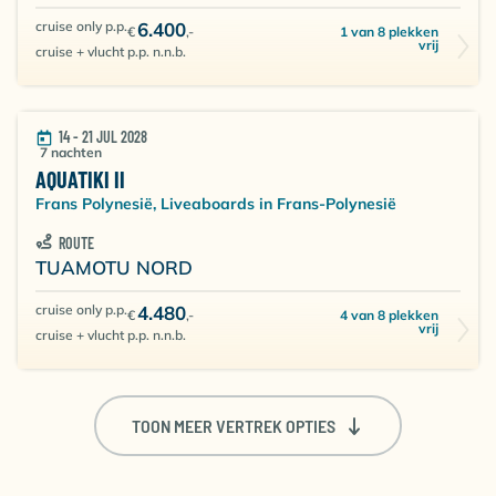
cruise only p.p.
6.400
1 van 8 plekken
€
,-
vrij
cruise + vlucht p.p. n.n.b.
14 - 21 JUL 2028
7 nachten
AQUATIKI II
Frans Polynesië, Liveaboards in Frans-Polynesië
ROUTE
TUAMOTU NORD
cruise only p.p.
4.480
4 van 8 plekken
€
,-
vrij
cruise + vlucht p.p. n.n.b.
TOON MEER VERTREK OPTIES