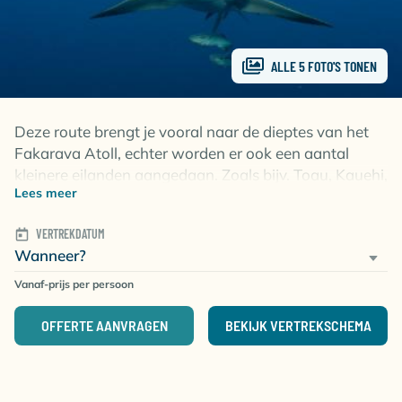
ALLE 5 FOTO'S TONEN
Deze route brengt je vooral naar de dieptes van het
Fakarava Atoll, echter worden er ook een aantal
kleinere eilanden aangedaan. Zoals bijv. Toau, Kauehi,
Lees meer
Faaite, Niau & Raraka, welke onderdeel uitmaken van
het UNESCO Biosphere Reserve. Duiken kan vrij
VERTREKDATUM
intens zijn door de sterke stroming die kan staan. De
Wanneer?
stekken zijn uitermate geschikt voor ervaren duikers
die op zoek zijn naar actie & uitdaging!
Vanaf-prijs per persoon
Fakarava Island
OFFERTE AANVRAGEN
BEKIJK VERTREKSCHEMA
Zowel boven als onderwater is het wildleven van
Fakarava adembenemend. Bovendien is het
beschermd gebied welke genoteerd staat op de