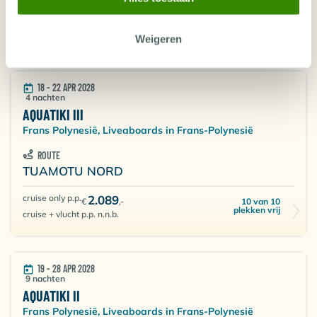
cruise only p.p.
4.720
6 van 8 plekken
€
,-
vrij
cruise + vlucht p.p. n.n.b.
Weigeren
18 - 22 APR 2028
4 nachten
AQUATIKI III
Frans Polynesië, Liveaboards in Frans-Polynesië
ROUTE
TUAMOTU NORD
cruise only p.p.
2.089
10 van 10
€
,-
plekken vrij
cruise + vlucht p.p. n.n.b.
19 - 28 APR 2028
9 nachten
AQUATIKI II
Frans Polynesië, Liveaboards in Frans-Polynesië