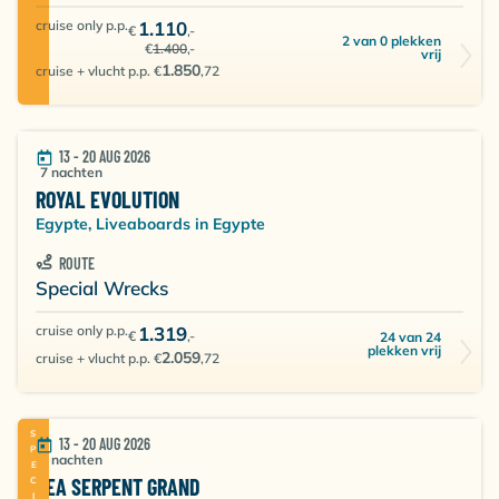
cruise only p.p.
1.110
€
,-
2 van 0 plekken
€
1.400
,-
vrij
1.850
cruise + vlucht p.p. €
,72
13 - 20 AUG 2026
7 nachten
ROYAL EVOLUTION
Egypte, Liveaboards in Egypte
ROUTE
Special Wrecks
cruise only p.p.
1.319
€
,-
24 van 24
plekken vrij
2.059
cruise + vlucht p.p. €
,72
SPECIAL
13 - 20 AUG 2026
7 nachten
SEA SERPENT GRAND