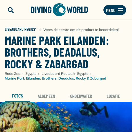
MENU
LIVEABOARD REGIOS'
Wees de eerste om dit product te beoordelen!
MARINE PARK EILANDEN:
BROTHERS, DEADALUS,
ROCKY & ZABARGAD
Rode Zee
Egypte
Liveaboard Routes in Egypte
Marine Park Eilanden: Brothers, Deadalus, Rocky & Zabargad
FOTO'S
ALGEMEEN
ONDERWATER
LOCATIE