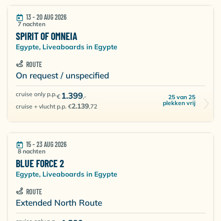
13 - 20 AUG 2026
7 nachten
SPIRIT OF OMNEIA
Egypte, Liveaboards in Egypte
ROUTE
On request / unspecified
cruise only p.p.
1.399
€
,-
25 van 25
plekken vrij
2.139
cruise + vlucht p.p. €
,72
15 - 23 AUG 2026
8 nachten
BLUE FORCE 2
Egypte, Liveaboards in Egypte
ROUTE
Extended North Route