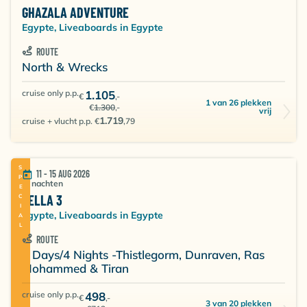
GHAZALA ADVENTURE
Egypte, Liveaboards in Egypte
ROUTE
North & Wrecks
cruise only p.p.
1.105
€
,-
1 van 26 plekken
€
1.300
,-
vrij
1.719
cruise + vlucht p.p. €
,79
SPECIAL
11 - 15 AUG 2026
4 nachten
BELLA 3
Egypte, Liveaboards in Egypte
ROUTE
5 Days/4 Nights -Thistlegorm, Dunraven, Ras
Mohammed & Tiran
cruise only p.p.
498
€
,-
3 van 20 plekken