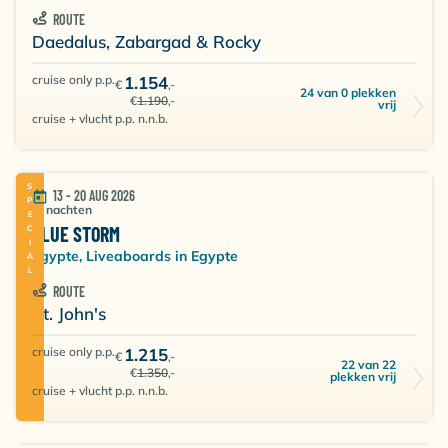
ROUTE
Daedalus, Zabargad & Rocky
cruise only p.p.
1.154
€
,-
24 van 0 plekken
€
1.190
,-
vrij
cruise + vlucht p.p. n.n.b.
SPECIAL
13 - 20 AUG 2026
7 nachten
BLUE STORM
Egypte, Liveaboards in Egypte
ROUTE
St. John's
cruise only p.p.
1.215
€
,-
22 van 22
€
1.350
,-
plekken vrij
cruise + vlucht p.p. n.n.b.