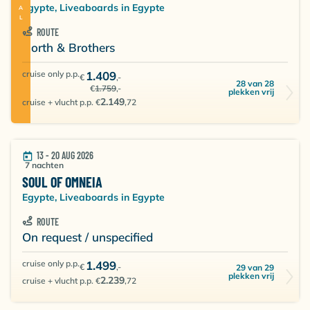
Egypte, Liveaboards in Egypte
ROUTE
North & Brothers
cruise only p.p.
1.409
€
,-
28 van 28
€
1.759
,-
plekken vrij
2.149
cruise + vlucht p.p. €
,72
13 - 20 AUG 2026
7 nachten
SOUL OF OMNEIA
Egypte, Liveaboards in Egypte
ROUTE
On request / unspecified
cruise only p.p.
1.499
€
,-
29 van 29
plekken vrij
2.239
cruise + vlucht p.p. €
,72