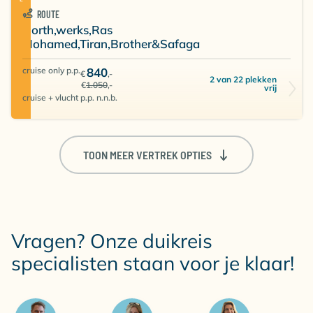
ROUTE
North,werks,Ras
Mohamed,Tiran,Brother&Safaga
cruise only p.p.
840
€
,-
2 van 22 plekken
€
1.050
,-
vrij
cruise + vlucht p.p. n.n.b.
TOON MEER VERTREK OPTIES
Vragen? Onze duikreis
specialisten staan voor je klaar!