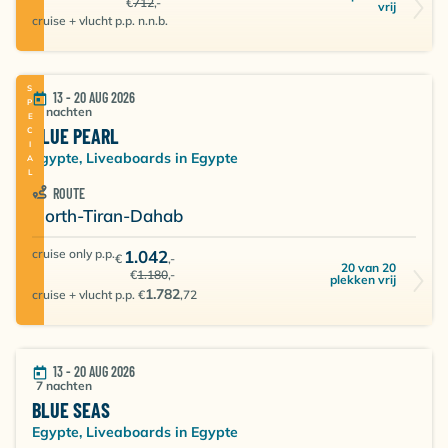
€
712
,-
vrij
cruise + vlucht p.p. n.n.b.
SPECIAL
13 - 20 AUG 2026
7 nachten
BLUE PEARL
Egypte, Liveaboards in Egypte
ROUTE
North-Tiran-Dahab
cruise only p.p.
1.042
€
,-
20 van 20
€
1.180
,-
plekken vrij
1.782
cruise + vlucht p.p. €
,72
13 - 20 AUG 2026
7 nachten
BLUE SEAS
Egypte, Liveaboards in Egypte