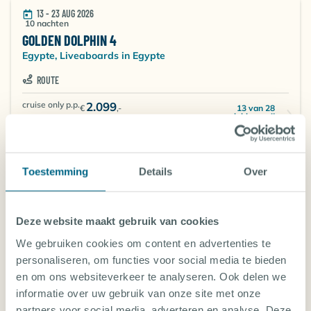
13 - 23 AUG 2026
10 nachten
GOLDEN DOLPHIN 4
Egypte, Liveaboards in Egypte
ROUTE
cruise only p.p.
2.099
13 van 28
€
,-
plekken vrij
cruise + vlucht p.p. n.n.b.
Toestemming
Details
Over
13 - 20 AUG 2026
7 nachten
HEAVEN SAPHIR
Egypte, Liveaboards in Egypte
Deze website maakt gebruik van cookies
ROUTE
We gebruiken cookies om content en advertenties te
Daedalus - Rocky Island - Elphinstone
personaliseren, om functies voor social media te bieden
en om ons websiteverkeer te analyseren. Ook delen we
cruise only p.p.
1.384
20 van 22
€
,-
informatie over uw gebruik van onze site met onze
plekken vrij
cruise + vlucht p.p. n.n.b.
partners voor social media, adverteren en analyse. Deze