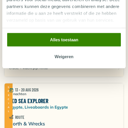
partners kunnen deze gegevens combineren met andere
informatie die u aan ze heeft verstrekt of die ze hebben
13 - 27 AUG 2026
verzameld op basis van uw gebruik van hun services.
14 nachten
INDEPENDENCE III
Egypte, Liveaboards in Egypte
Alles toestaan
ROUTE
Broth-Saf-BoN-Tiran
Weigeren
cruise only p.p.
2.269
7 van 24 plekken
€
,-
vrij
cruise + vlucht p.p. n.n.b.
SPECIAL
13 - 20 AUG 2026
7 nachten
RED SEA EXPLORER
Egypte, Liveaboards in Egypte
ROUTE
North & Wrecks