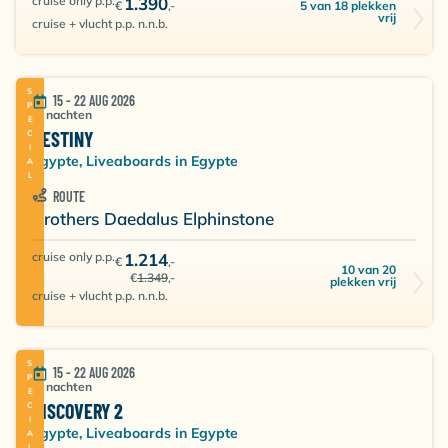
cruise only p.p.
1.390
5 van 18 plekken
€
,-
vrij
cruise + vlucht p.p. n.n.b.
SPECIAL
15 - 22 AUG 2026
7 nachten
DESTINY
Egypte, Liveaboards in Egypte
ROUTE
Brothers Daedalus Elphinstone
cruise only p.p.
1.214
€
,-
10 van 20
€
1.349
,-
plekken vrij
cruise + vlucht p.p. n.n.b.
SPECIAL
15 - 22 AUG 2026
7 nachten
DISCOVERY 2
Egypte, Liveaboards in Egypte