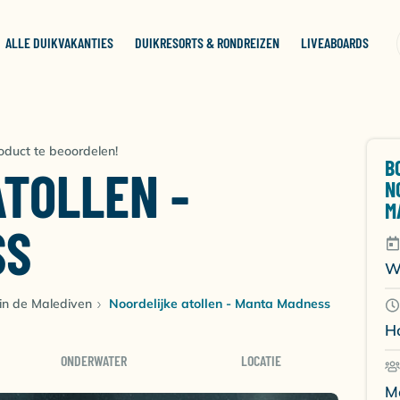
ALLE DUIKVAKANTIES
DUIKRESORTS & RONDREIZEN
LIVEABOARDS
oduct te beoordelen!
B
TOLLEN -
N
M
SS
W
in de Malediven
Noordelijke atollen - Manta Madness
H
ONDERWATER
LOCATIE
M