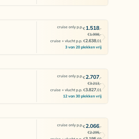
cruise only p.p.
1.518
€
,-
€
1.998
,-
2.638
cruise + vlucht p.p. €
,01
3 van 20 plekken vrij
cruise only p.p.
2.707
€
,-
€
3.213
,-
3.827
cruise + vlucht p.p. €
,01
12 van 30 plekken vrij
cruise only p.p.
2.066
€
,-
€
2.295
,-
3.195
cruise + vlucht p.p. €
,69