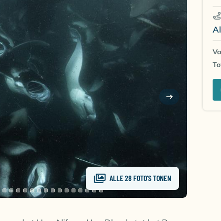
Al
Va
To
ALLE 28 FOTO'S TONEN