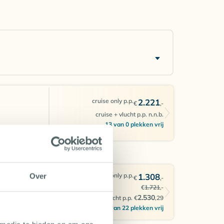
cruise only p.p.
2.221
€
,-
cruise + vlucht p.p. n.n.b.
13 van 0 plekken vrij
cruise only p.p.
1.308
Over
€
,-
€
1.721
,-
2.530
cruise + vlucht p.p. €
,29
8 van 22 plekken vrij