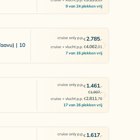
9 van 24 plekken vrij
cruise only p.p.
2.785
€
,-
Vaavu) | 10
4.062
cruise + vlucht p.p. €
,01
7 van 16 plekken vrij
cruise only p.p.
1.461
€
,-
€
1.807
,-
2.811
cruise + vlucht p.p. €
,76
17 van 26 plekken vrij
cruise only p.p.
1.617
€
,-