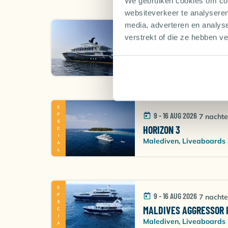
We gebruiken cookies om cont
websiteverkeer te analyseren
media, adverteren en analys
9 - 16 AUG 2026
7 nachten
verstrekt of die ze hebben v
EMPEROR EXPLORER 2
Malediven, Liveaboards in 
SPECIAL
9 - 16 AUG 2026
7 nacht
HORIZON 3
Malediven, Liveaboards 
SPECIAL
9 - 16 AUG 2026
7 nacht
MALDIVES AGGRESSOR I
Malediven, Liveaboards 