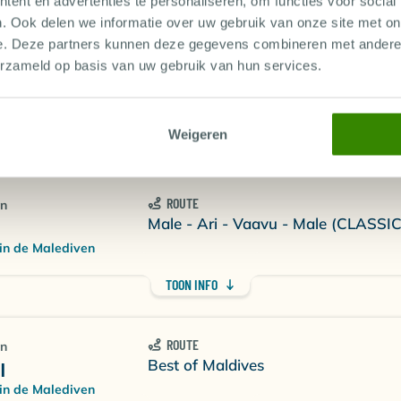
TOON INFO
ent en advertenties te personaliseren, om functies voor social
. Ook delen we informatie over uw gebruik van onze site met on
e. Deze partners kunnen deze gegevens combineren met andere i
ROUTE
erzameld op basis van uw gebruik van hun services.
Best of Maldives
de Malediven
Weigeren
TOON INFO
ROUTE
en
Male - Ari - Vaavu - Male (CLASSI
in de Malediven
TOON INFO
ROUTE
en
Best of Maldives
I
in de Malediven