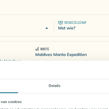
REISGEZELSCHAP
Met wie?
ROUTE
Maldives Manta Expedition
de Malediven
TOON INFO
Details
ROUTE
en
Reef, Rays & Hanifaru Bay
in de Malediven
 van cookies