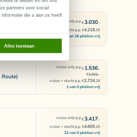
 media te bieden en om ons
ze partners voor social
nformatie die u aan ze heeft
cruise only p.p.
3.030
€
,-
4.218
cruise + vlucht p.p. €
,29
4 van 26 plekken vrij
Alles toestaan
cruise only p.p.
1.536
€
,-
€
1.921
,-
C Route)
2.724
cruise + vlucht p.p. €
,29
1 van 0 plekken vrij
cruise only p.p.
3.417
€
,-
4.605
cruise + vlucht p.p. €
,29
22 van 0 plekken vrij