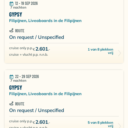
12 - 19 SEP 2026
vissen die u op Monad tegenkomt zijn Manta roggen,
7 nachten
duivels roggen, Hamerhaaien, e.e.a. afhankelijk van
GYPSY
het seizoen. Ook voor de macro liefhebber is
Filipijnen, Liveaboards in de Filipijnen
Malapascua van wereldklasse.
ROUTE
On request / Unspecified
cruise only p.p.
2.601
1 van 8 plekken
€
,-
vrij
cruise + vlucht p.p. n.n.b.
22 - 29 SEP 2026
7 nachten
GYPSY
Filipijnen, Liveaboards in de Filipijnen
ROUTE
On request / Unspecified
cruise only p.p.
2.601
5 van 8 plekken
€
,-
vrij
cruise + vlucht p.p. n.n.b.