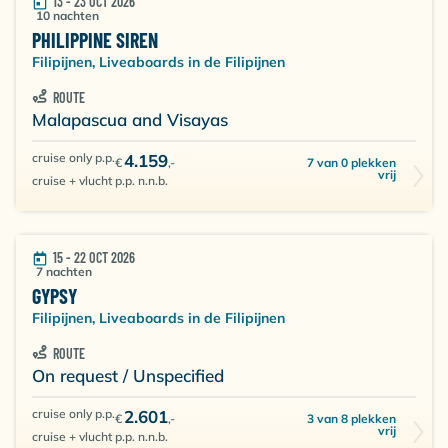
13 - 23 OCT 2026
10 nachten
PHILIPPINE SIREN
Filipijnen, Liveaboards in de Filipijnen
ROUTE
Malapascua and Visayas
cruise only p.p.
4.159
7 van 0 plekken
€
,-
vrij
cruise + vlucht p.p. n.n.b.
15 - 22 OCT 2026
7 nachten
GYPSY
Filipijnen, Liveaboards in de Filipijnen
ROUTE
On request / Unspecified
cruise only p.p.
2.601
3 van 8 plekken
€
,-
vrij
cruise + vlucht p.p. n.n.b.