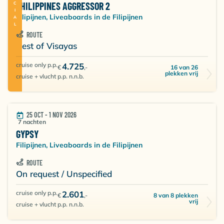
SPECIAL
PHILIPPINES AGGRESSOR 2
Filipijnen, Liveaboards in de Filipijnen
ROUTE
Best of Visayas
cruise only p.p.
4.725
16 van 26
€
,-
plekken vrij
cruise + vlucht p.p. n.n.b.
25 OCT - 1 NOV 2026
7 nachten
GYPSY
Filipijnen, Liveaboards in de Filipijnen
ROUTE
On request / Unspecified
cruise only p.p.
2.601
8 van 8 plekken
€
,-
vrij
cruise + vlucht p.p. n.n.b.