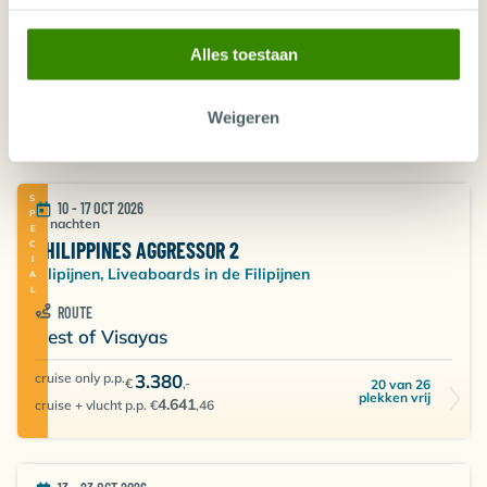
ROUTE
Best of Visayas
Alles toestaan
cruise only p.p.
3.380
€
,-
24 van 24
Weigeren
plekken vrij
4.641
cruise + vlucht p.p. €
,46
SPECIAL
10 - 17 OCT 2026
7 nachten
PHILIPPINES AGGRESSOR 2
Filipijnen, Liveaboards in de Filipijnen
ROUTE
Best of Visayas
cruise only p.p.
3.380
€
,-
20 van 26
plekken vrij
4.641
cruise + vlucht p.p. €
,46