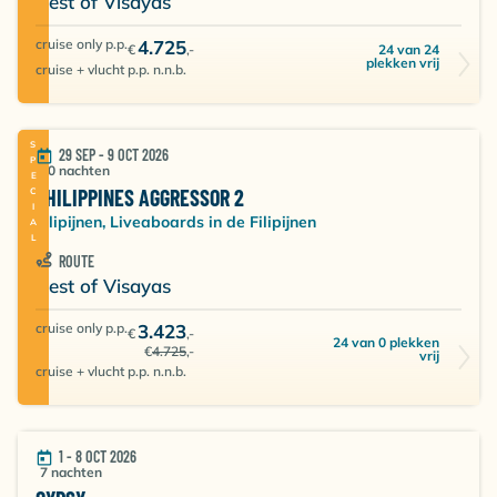
Best of Visayas
cruise only p.p.
4.725
24 van 24
€
,-
plekken vrij
cruise + vlucht p.p. n.n.b.
SPECIAL
29 SEP - 9 OCT 2026
10 nachten
PHILIPPINES AGGRESSOR 2
Filipijnen, Liveaboards in de Filipijnen
ROUTE
Best of Visayas
cruise only p.p.
3.423
€
,-
24 van 0 plekken
€
4.725
,-
vrij
cruise + vlucht p.p. n.n.b.
1 - 8 OCT 2026
7 nachten