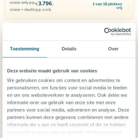
cruise only p.p.
3.796
1 van 18 plekken
€
,-
vrij
cruise + vlucht p.p. n.n.b.
SPECIAL
10 - 17 OCT 2026
7 nachten
ATLANTIS INFINITI
Toestemming
Details
Over
Filipijnen, Liveaboards in de Filipijnen
ROUTE
Visayas East
Deze website maakt gebruik van cookies
We gebruiken cookies om content en advertenties te
cruise only p.p.
1.940
€
,-
10 van 25
personaliseren, om functies voor social media te bieden
€
2.425
,-
plekken vrij
3.201
cruise + vlucht p.p. €
,46
en om ons websiteverkeer te analyseren. Ook delen we
informatie over uw gebruik van onze site met onze
partners voor social media, adverteren en analyse. Deze
SPECIAL
partners kunnen deze gegevens combineren met andere
10 - 17 OCT 2026
7 nachten
informatie die u aan ze heeft verstrekt of die ze hebben
PHILIPPINES AGGRESSOR
verzameld op basis van uw gebruik van hun services.
Filipijnen, Liveaboards in de Filipijnen