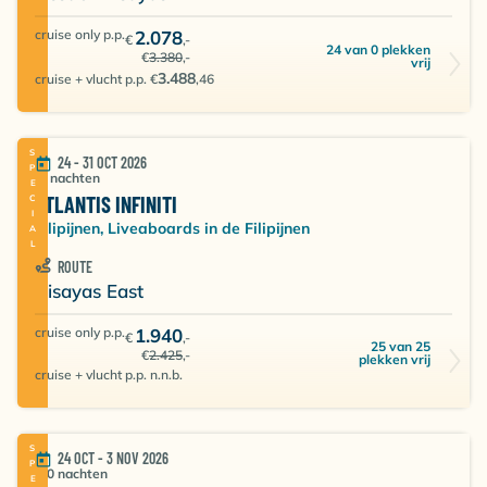
cruise only p.p.
2.078
€
,-
24 van 0 plekken
€
3.380
,-
vrij
3.488
cruise + vlucht p.p. €
,46
SPECIAL
24 - 31 OCT 2026
7 nachten
ATLANTIS INFINITI
Filipijnen, Liveaboards in de Filipijnen
ROUTE
Visayas East
cruise only p.p.
1.940
€
,-
25 van 25
€
2.425
,-
plekken vrij
cruise + vlucht p.p. n.n.b.
24 OCT - 3 NOV 2026
10 nachten