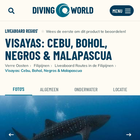
MENU
LIVEABOARD REGIOS'
Wees de eerste om dit product te beoordelen!
VISAYAS: CEBU, BOHOL,
NEGROS & MALAPASCUA
Verre Oosten
Filipijnen
Liveaboard Routes in de Filipijnen
Visayas: Cebu, Bohol, Negros & Malapascua
FOTO'S
ALGEMEEN
ONDERWATER
LOCATIE