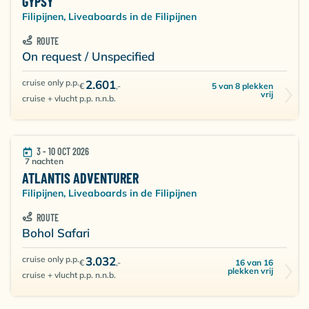
GYPSY
Filipijnen, Liveaboards in de Filipijnen
ROUTE
On request / Unspecified
cruise only p.p.
2.601
5 van 8 plekken
€
,-
vrij
cruise + vlucht p.p. n.n.b.
3 - 10 OCT 2026
7 nachten
ATLANTIS ADVENTURER
Filipijnen, Liveaboards in de Filipijnen
ROUTE
Bohol Safari
cruise only p.p.
3.032
16 van 16
€
,-
plekken vrij
cruise + vlucht p.p. n.n.b.