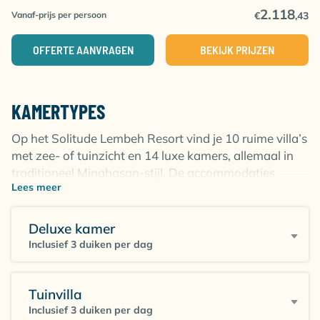
je de meest schitterende muckduikstekken
2.118
Vanaf-prijs per persoon
€
,43
verwachten, dus houd je foto- en videoapparatuur
gereed!
OFFERTE AANVRAGEN
BEKIJK PRIJZEN
KAMERTYPES
Op het Solitude Lembeh Resort vind je 10 ruime villa’s
met zee- of tuinzicht en 14 luxe kamers, allemaal in
traditioneel Minahasan-stijl. De accommodaties
Lees meer
variëren in grote van 35 tot 70 vierkant meter. Alle
villa’s en kamers beschikken in ieder geval over wifi,
flat screen televisie, cd-speler en telefoon. Ook koffie-
Deluxe kamer
en theefaciliteiten, water, minibar, slipper, badjas en
Inclusief 3 duiken per dag
haardroger zijn beschikbaar. De individueel regelbare
airconditioning , comfortabele bedden en dekbedden
zorgen voor een goede nachtrust voor weer een
Tuinvilla
nieuwe dag vol geweldige duiken.
Inclusief 3 duiken per dag