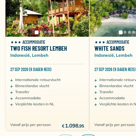
Sea Front Villa
Inclusief 3 duiken per dag
Kamer voor 2 personen
Volpension & Duiken (lucht)
€
€
€
€
€
Brussel (BRU)
2818
2897
3176
2857
2918
ACCOMMODATIE
ACCOMMODATIE
TWO FISH RESORT LEMBEH
WHITE SANDS
€
€
€
€
€
Indonesië, Lembeh
Indonesië, Lembeh
Amsterdam (AMS)
2690
2903
2529
2968
2732
27 SEP 2026 (9 DAGEN REIS)
27 SEP 2026 (9 DAGEN REIS)
Sea Front Villa
Inclusief 3 duiken per dag
Internationale retourvlucht
Internationale retour
Kamer voor 2 personen
Binnenlandse vlucht
Binnenlandse vlucht
Volpension & Duiken (nitrox)
Transfer
Transfer
Accommodatie
Accommodatie
€
€
€
€
€
Verplichte kosten in NL
Verplichte kosten in 
Brussel (BRU)
2908
2987
3281
2947
3008
€
€
€
€
€
Amsterdam (AMS)
Vanaf-prijs per persoon
1.098
Vanaf-prijs per persoon
€
2780
,95
3008
2619
3073
2822