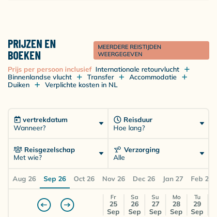
PRIJZEN EN
MEERDERE REISTIJDEN
BOEKEN
WEERGEGEVEN
Prijs per persoon inclusief
Internationale retourvlucht
Binnenlandse vlucht
Transfer
Accommodatie
Duiken
Verplichte kosten in NL
vertrekdatum
Reisduur
Wanneer?
Hoe lang?
Reisgezelschap
Verzorging
Met wie?
Alle
Aug 26
Sep 26
Oct 26
Nov 26
Dec 26
Jan 27
Feb 27
Fr
Sa
Su
Mo
Tu
25
26
27
28
29
Sep
Sep
Sep
Sep
Sep