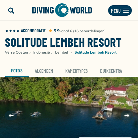
MENU
ACCOMMODATIE
5.9
vanaf 6 (16 beoordelingen)
SOLITUDE LEMBEH RESORT
Verre Oosten
Indonesië
Lembeh
Solitude Lembeh Resort
FOTO'S
ALGEMEEN
KAMERTYPES
DUIKCENTRA
D