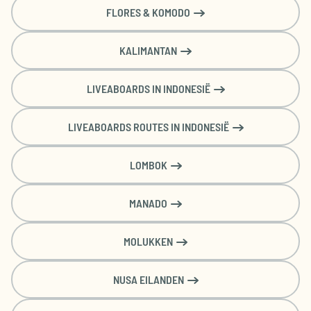
FLORES & KOMODO
Tuinvilla
Inclusief 3 duiken per dag
Kamer voor 2 personen
KALIMANTAN
Volpension & Duiken (lucht)
€
€
€
€
€
LIVEABOARDS IN INDONESIË
Brussel (BRU)
2593
2672
2913
2632
2693
€
€
€
€
€
LIVEABOARDS ROUTES IN INDONESIË
Amsterdam (AMS)
2464
2641
2304
2705
2506
LOMBOK
Tuinvilla
Inclusief 3 duiken per dag
Kamer voor 2 personen
MANADO
Volpension & Duiken (nitrox)
MOLUKKEN
€
€
€
€
€
Brussel (BRU)
2683
2762
3018
2722
2783
NUSA EILANDEN
€
€
€
€
€
Amsterdam (AMS)
2554
2746
2394
2811
2596