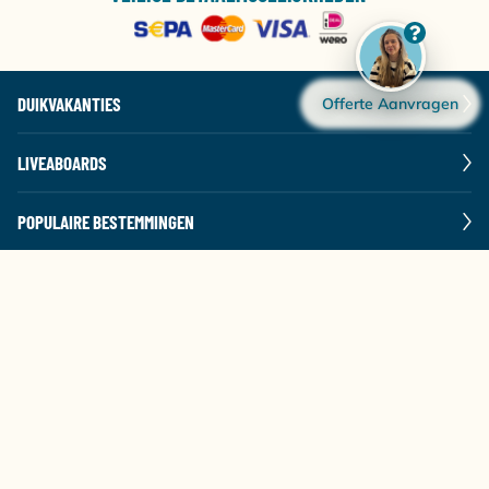
DUIKVAKANTIES
Offerte Aanvragen
LIVEABOARDS
POPULAIRE BESTEMMINGEN
DIVING WORLD
BEL +31 314 65 31 80
ma t/m vr: 09:30-12:30 & 13:00-17:00
STUUR EEN E-MAIL
VOLG ONS