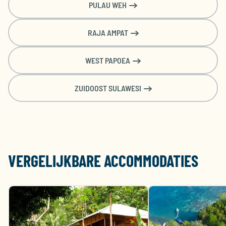
PULAU WEH
Sea Front Villa
Inclusief 3 duiken per dag
Kamer voor 1 persoon
RAJA AMPAT
Volpension & Duiken (lucht)
WEST PAPOEA
€
€
€
€
€
Brussel (BRU)
3434
3513
3894
3473
3533
ZUIDOOST SULAWESI
€
€
€
€
€
Amsterdam (AMS)
3305
3621
3144
3686
3347
Sea Front Villa
Inclusief 3 duiken per dag
Kamer voor 1 persoon
Volpension & Duiken (nitrox)
VERGELIJKBARE ACCOMMODATIES
€
€
€
€
€
Brussel (BRU)
3524
3603
3999
3563
3623
€
€
€
€
€
Amsterdam (AMS)
3395
3726
3234
3791
3437