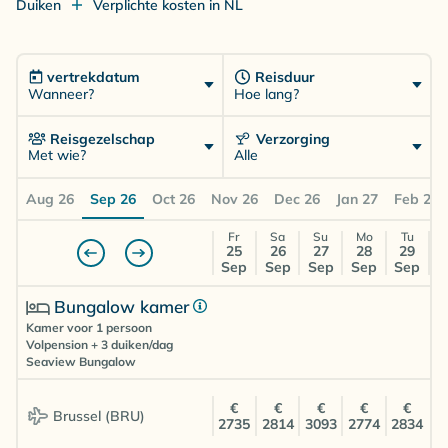
Duiken
Verplichte kosten in NL
vertrekdatum
Reisduur
Wanneer?
Hoe lang?
Reisgezelschap
Verzorging
Met wie?
Alle
Aug 26
Sep 26
Oct 26
Nov 26
Dec 26
Jan 27
Feb 27
Fr
Sa
Su
Mo
Tu
25
26
27
28
29
Sep
Sep
Sep
Sep
Sep
Bungalow kamer
Kamer voor 1 persoon
Volpension + 3 duiken/dag
Seaview Bungalow
€
€
€
€
€
Brussel (BRU)
2735
2814
3093
2774
2834