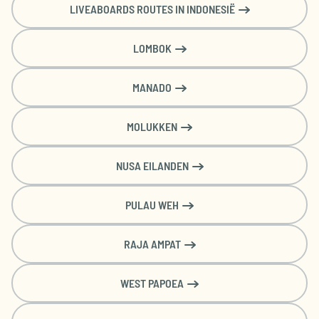
€
€
€
€
€
LIVEABOARDS ROUTES IN INDONESIË
Amsterdam (AMS)
2096
2225
1935
2290
2138
LOMBOK
Standaard kamer
Double/Twin Room
Volpension + 2 duiken/dag
MANADO
Long-House Room
MOLUKKEN
€
€
€
€
€
Brussel (BRU)
2022
2101
2255
2061
2122
NUSA EILANDEN
€
€
€
€
€
Amsterdam (AMS)
1894
1983
1733
2047
1936
PULAU WEH
RAJA AMPAT
WEST PAPOEA