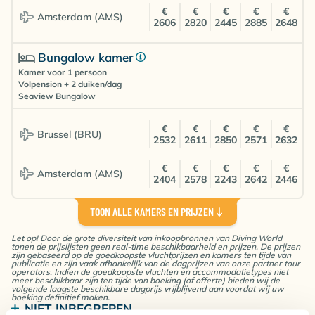
€
€
€
€
€
Amsterdam (AMS)
2606
2820
2445
2885
2648
Bungalow kamer
Kamer voor 1 persoon
Volpension + 2 duiken/dag
Seaview Bungalow
€
€
€
€
€
Brussel (BRU)
2532
2611
2850
2571
2632
€
€
€
€
€
Amsterdam (AMS)
2404
2578
2243
2642
2446
TOON ALLE KAMERS EN PRIJZEN
Bungalow kamer
Double/Twin Room
Let op! Door de grote diversiteit van inkoopbronnen van Diving World
Volpension + 3 duiken/dag
tonen de prijslijsten geen real-time beschikbaarheid en prijzen. De prijzen
Seaview Bungalow
zijn gebaseerd op de goedkoopste vluchtprijzen en kamers ten tijde van
publicatie en zijn vaak afhankelijk van de dagprijzen van onze partner tour
operators. Indien de goedkoopste vluchten en accommodatietypes niet
meer beschikbaar zijn ten tijde van boeking (of offerte) bieden wij de
€
€
€
€
€
Visumkosten IDR 500.000 (ca. €35) p.p. (bij
volgende laagste beschikbare dagprijs vrijblijvend aan voordat wij uw
Brussel (BRU)
2443
2522
2753
2482
2543
boeking definitief maken.
aankomst in luchthaven)
NIET INBEGREPEN