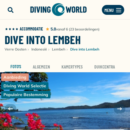
MENU
ACCOMMODATIE
5.8
vanaf 6 (23 beoordelingen)
DIVE INTO LEMBEH
Verre Oosten
Indonesië
Lembeh
Dive into Lembeh
FOTO'S
ALGEMEEN
KAMERTYPES
DUIKCENTRA
D
Aanbieding
Diving World Selectie
Populaire Bestemming