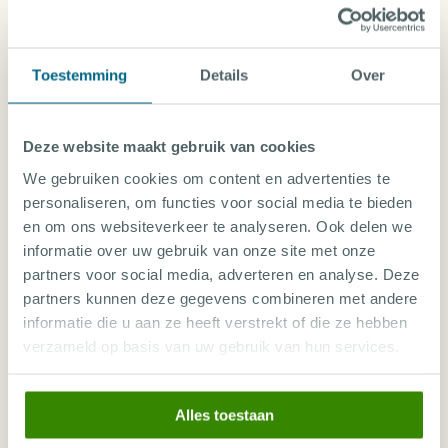
Evt. Vertrekbelasting
€
€
€
€
€
Amsterdam (AMS)
2315
2480
2154
2545
2357
Fooien en andere persoonlijke uitgaven
Toestemming
Details
Over
Bungalow kamer
DUIKEXCURSIE PRIJZEN LEMBEH
Double/Twin Room
Volpension + 2 duiken/dag
Tijdens het boeken kan je een duikexcursie(s)
Seaview Bungalow
Deze website maakt gebruik van cookies
toevoegen aan jouw vakantie.
We gebruiken cookies om content en advertenties te
€
€
€
€
€
Brussel (BRU)
2241
2320
2510
2280
2340
personaliseren, om functies voor social media te bieden
Aug 26
Sep 26
Oct 26
Nov 26
Dec 26
Jan 27
Feb 27
en om ons websiteverkeer te analyseren. Ook delen we
€
€
€
€
€
Fr
Sa
Su
Mo
Tu
Amsterdam (AMS)
informatie over uw gebruik van onze site met onze
2112
2238
1951
2302
2154
25
26
27
28
29
Sep
Sep
Sep
Sep
Sep
partners voor social media, adverteren en analyse. Deze
partners kunnen deze gegevens combineren met andere
Standaard kamer
Duikpakket (inbegrepen)
×
×
×
×
×
informatie die u aan ze heeft verstrekt of die ze hebben
Kamer voor 1 persoon
Dive into Lembeh Dive Center
Volpension + 3 duiken/dag
verzameld op basis van uw gebruik van hun services.
Long-House Room
€
€
€
€
€
Brussel (BRU)
Alles toestaan
2443
2522
2753
2482
2543