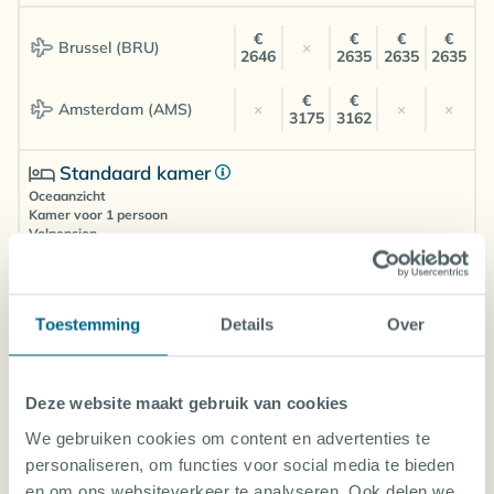
€
€
€
€
Brussel (BRU)
×
2646
2635
2635
2635
€
€
Amsterdam (AMS)
×
×
×
3175
3162
Standaard kamer
Oceaanzicht
Kamer voor 1 persoon
Volpension
Oceanview bure kamertype
€
€
€
€
Brussel (BRU)
×
2956
2945
2945
2945
Toestemming
Details
Over
€
€
Amsterdam (AMS)
×
×
×
3528
3515
Deze website maakt gebruik van cookies
TOON ALLE KAMERS EN PRIJZEN
Standaard kamer
We gebruiken cookies om content en advertenties te
Ocean front
personaliseren, om functies voor social media te bieden
Let op! Door de grote diversiteit van inkoopbronnen van Diving World
Kamer voor 2 personen
tonen de prijslijsten geen real-time beschikbaarheid en prijzen. De prijzen
en om ons websiteverkeer te analyseren. Ook delen we