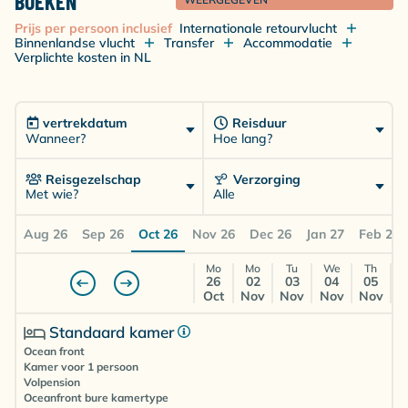
BOEKEN
Matava Eco Resort is een unieke keuze voor duikers
die een authentieke, natuurlijke en duurzame ervaring
Prijs per persoon inclusief
Internationale retourvlucht
zoeken. Met directe toegang tot de Great Astrolabe
Binnenlandse vlucht
Transfer
Accommodatie
Verplichte kosten in NL
Reef, een kleinschalige eco‑setting en een warme
Fijiaanse sfeer biedt het resort een onvergetelijke
duikvakantie ver weg van de massa.
vertrekdatum
Reisduur
Wanneer?
Hoe lang?
Reisgezelschap
Verzorging
Met wie?
Alle
Aug 26
Sep 26
Oct 26
Nov 26
Dec 26
Jan 27
Feb 27
Mo
Mo
Tu
We
Th
26
02
03
04
05
Oct
Nov
Nov
Nov
Nov
Standaard kamer
Ocean front
Kamer voor 1 persoon
Volpension
Oceanfront bure kamertype